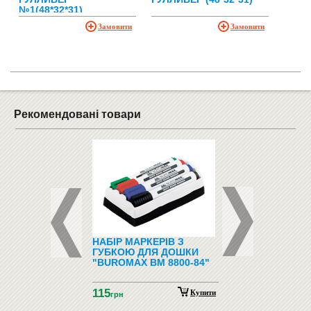
№1(48*32*31)
Замовити
Замовити
Рекомендовані товари
ФОНИ І
НАБІР МАРКЕРІВ З
ПІДЛОГОВІ ВІШАЛ
ФОНИ
ГУБКОЮ ДЛЯ ДОШКИ
"BUROMAX BM 8800-84"
115
Купити
грн