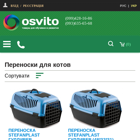
ВХІД
/
РЕЄСТРАЦІЯ
РУС
|
УКР
(099)428-16-86
(093)635-65-68
(0)
Переноски для котов
Сортувати
ПЕРЕНОСКА
ПЕРЕНОСКА
STEFANPLAST
STEFANPLAST
ГУЛЛИВЕР
ГУЛЛИВЕР (48*32*31)