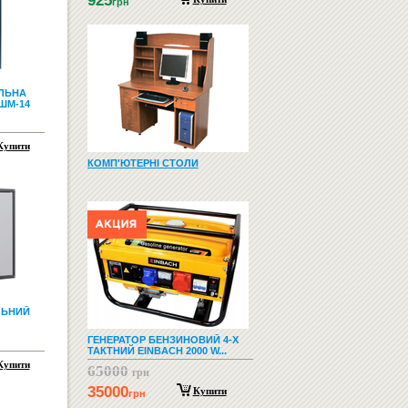
925
грн
ЛЬНА
ШМ-14
Купити
КОМП'ЮТЕРНІ СТОЛИ
ЛЬНИЙ
ГЕНЕРАТОР БЕНЗИНОВИЙ 4-Х
ТАКТНИЙ EINBACH 2000 W...
Купити
65000
грн
35000
Купити
грн