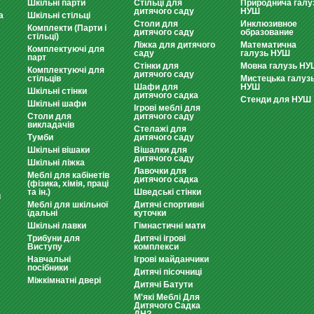
Шкільні парти
Стільці для
Природнича галу
дитячого саду
НУШ
а
Шкільні стільці
Столи для
Инклюзивное
Комплекти (Парти і
дитячого саду
образование
стільці)
Ліжка для дитячого
Математична
Комплектуючі для
саду
галузь НУШ
парт
Стінки для
Мовна галузь НУ
Комплектуючі для
дитячого саду
стільців
Мистецька галуз
Шафи для
НУШ
Шкільні стінки
дитячого садка
Стенди для НУШ
Шкільні шафи
Ігрові меблі для
Столи для
дитячого саду
викладачів
Стелажі для
Тумби
дитячого саду
Шкільні вішаки
Вішалки для
дитячого саду
Шкільні ліжка
Лавочки для
Меблі для кабінетів
дитячого садка
(фізика, хімія, праці
та ін.)
Шведські стінки
и
Меблі для шкільної
Дитячі спортивні
їдальні
куточки
Шкільні лавки
Гімнастичні мати
Трибуни для
Дитячі ігрові
Виступу
комплекси
Навчальні
Ігрові майданчики
посібники
Дитячі пісочниці
Міжкімнатні двері
Дитячі Батути
М'які Меблі Для
Дитячого Садка