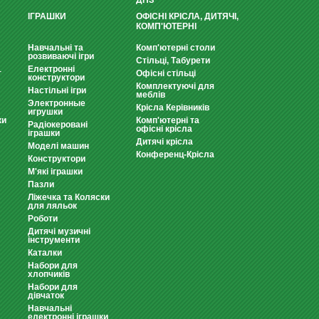
ДНЗ
ІГРАШКИ
ОФІСНІ КРІСЛА, ДИТЯЧІ,
КОМП'ЮТЕРНІ
Навчальні та
Комп'ютерні столи
розвиваючі ігри
Стільці, Табурети
Електронні
т
Офісні стільці
конструктори
Комплектуючі для
Настільні ігри
меблів
Электронные
Крісла Керівників
игрушки
ки
Комп'ютерні та
Радіокеровані
офісні крісла
іграшки
Дитячі крісла
Моделі машин
Конференц-Крісла
Конструктори
М'які іграшки
Пазли
Ліжечка та Коляски
для ляльок
Роботи
Дитячі музичні
інструменти
Каталки
Набори для
хлопчиків
Набори для
дівчаток
Навчальні
електронні іграшки