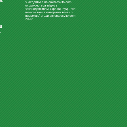
зь
знаходяться на сайті osvito.com,
охороняються згідно з
законодавством України. Будь-яке
використання матеріалів тільки з
письмової згоди автора osvito.com
2026"
Ш
ь
СВЕТИЛЬНИК ДЛЯ ШКОЛЬНЫХ
ДОСОК "ВІГА 150 ЛЕДПО"
1380
Купити
грн
ДИТЯЧІ ЛІЖЕЧКА