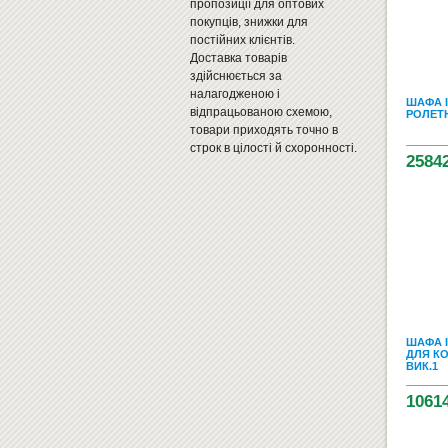
пропозиції для оптових
покупців, знижки для
постійних клієнтів.
Доставка товарів
здійснюється за
налагодженою і
ШАФА 
відпрацьованою схемою,
РОЛЕТН
товари приходять точно в
строк в цілості й схоронності.
2584
ШАФА 
ДЛЯ КО
ВИК.1
1061