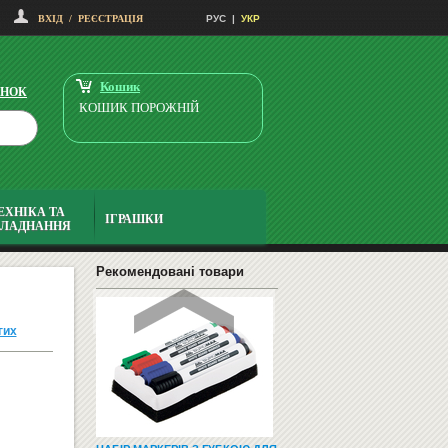
ВХІД
/
РЕЄСТРАЦІЯ
РУС
|
УКР
НАВЧАЛЬНІ ТА РОЗВИВАЮЧІ
ІГРИ
Кошик
ІНОК
КОШИК ПОРОЖНІЙ
ЕХНІКА ТА
ІГРАШКИ
БЛАДНАННЯ
СМАРТФОНИ І ТЕЛЕФОНИ
Рекомендовані товари
гих