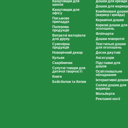
Канцтовари для
Дошки для крейди
школи
Дошки для маркер
Канцтовари для
Комбіновані дошки
офісу
(маркер / крейда)
Письмове
Керамічні дошки
приладдя
Коркові дошки для
Паперова
оголошень
продукція
Фліпчарти
Витратні матеріали
для друку
Дошки поворотні
Сувенірна
Текстильні дошки
продукція
для оголошень
Новорічний декор
Доски джутові
Кульки
Аксесуари
Скарбнички
Підставки для
дошок
Супутні товари для
дитячої творчості
Освітлювальне
обладнання
Книги
Інтерактивні дошк
Бейсболки та Кепки
Скляні дошки для
маркера
Мольберти
Рекламні носії