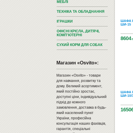
МЕБЛІ
ТЕХНІКА ТА ОБЛАДНАННЯ
ШАФА 
ІГРАШКИ
ШИ-15
ОФІСНІ КРІСЛА, ДИТЯЧІ,
КОМП'ЮТЕРНІ
8604
СУХИЙ КОРМ ДЛЯ СОБАК
Магазин «Osvito»:
Магазин «Osvito» - товари
для навчання, розвитку та
дому. Великий асортимент,
який постійно зростає,
ШАФА 
ШИ-10/
доступні ціни, індивідуальний
підхід до кожного
замовлення, доставка в будь-
1650
який населений пункт
України, професійна
консультація наших фахівців,
гарантія, спеціальні