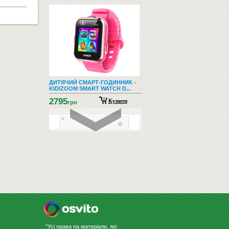
ДИТЯЧИЙ СМАРТ-ГОДИННИК -
KIDIZOOM SMART WATCH D...
2795
Купити
грн
СКЛЯНА ДОШКА ДЛЯ МАРКЕРА
60Х80 БІЛА
3056
Купити
грн
"Усі права на матеріали, які