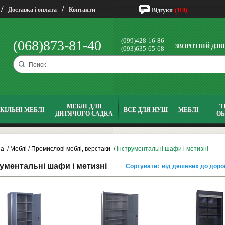
/
/
Доставка і оплата
Контакти
Відгуки
(118)
(099)428-16-86
(068)873-81-40
ЗВОРОТНІЙ ДЗВ
(093)635-65-68
МЕБЛІ ДЛЯ
Т
КІЛЬНІ МЕБЛІ
ВСЕ ДЛЯ НУШ
МЕБЛІ
ДИТЯЧОГО САДКА
О
на
/
Меблі
/
Промислові меблі, верстаки
/
Інструментальні шафи і метизні
ументальні шафи і метизні
Сортувати:
від дешевих до доро