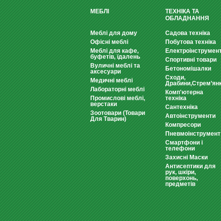
МЕБЛІ
ТЕХНІКА ТА
ОБЛАДНАННЯ
Меблі для дому
Садова техніка
Офісні меблі
Побутова техніка
Меблі для кафе,
Електроінструмен
буфетів, їдалень
Спортивні товари
Вуличні меблі та
Бетономішалки
аксесуари
Сходи,
Медичні меблі
Драбини,Стрем’ян
Лабораторні меблі
Комп'ютерна
Промислові меблі,
техніка
верстаки
Сантехніка
Зоотовари (Товари
Автоінструменти
Для Тварин)
Компресори
Пневмоінструмент
Смартфони і
телефони
Захисні Маски
Антисептики для
рук, шкіри,
поверхонь,
предметів