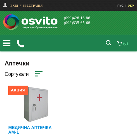
ВХІД
/
РЕЄСТРАЦІЯ
РУС
|
УКР
(099)428-16-86
(093)635-65-68
(0)
Аптечки
Сортувати
МЕДИЧНА АПТЕЧКА
АМ-1