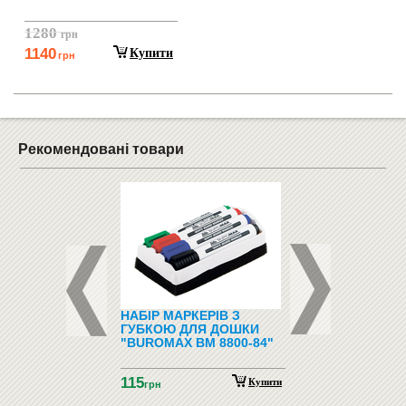
1280
грн
1140
Купити
грн
Рекомендовані товари
ФОНИ І
НАБІР МАРКЕРІВ З
ПІДЛОГОВІ ВІШАЛ
ФОНИ
ГУБКОЮ ДЛЯ ДОШКИ
"BUROMAX BM 8800-84"
115
Купити
грн