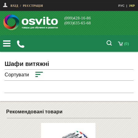
ВХІД
/
РЕЄСТРАЦІЯ
РУС
|
УКР
(099)428-16-86
(093)635-65-68
(0)
Шафи витяжні
Сортувати
Рекомендовані товари