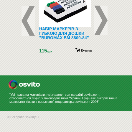
ФОНИ І
НАБІР МАРКЕРІВ З
ПІДЛОГОВІ ВІШАЛ
ФОНИ
ГУБКОЮ ДЛЯ ДОШКИ
"BUROMAX BM 8800-84"
115
Купити
грн
"Усі права на матеріали, які знаходяться на сайті osvito.com,
охороняються згідно з законодавством України. Будь-яке використання
матеріалів тільки з письмової згоди автора osvito.com 2026"
© Всі права захищені