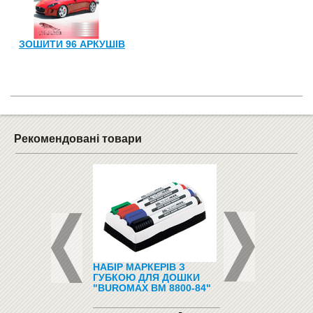
ЗОШИТИ 96 АРКУШІВ
Рекомендовані товари
ФОНИ І
НАБІР МАРКЕРІВ З
ПІДЛОГОВІ ВІШАЛ
ФОНИ
ГУБКОЮ ДЛЯ ДОШКИ
"BUROMAX BM 8800-84"