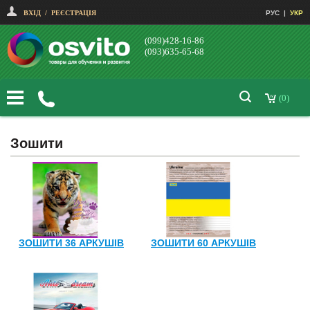
ВХІД
/
РЕЄСТРАЦІЯ
РУС
|
УКР
(099)428-16-86
(093)635-65-68
(0)
Зошити
ЗОШИТИ 36 АРКУШІВ
ЗОШИТИ 60 АРКУШІВ