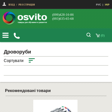
ВХІД
/
РЕЄСТРАЦІЯ
РУС
|
УКР
(099)428-16-86
(093)635-65-68
(0)
Дроворуби
Сортувати
Рекомендовані товари