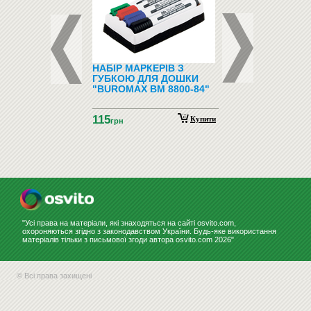
ФОНИ І
НАБІР МАРКЕРІВ З
ПІДЛОГОВІ ВІШАЛ
ФОНИ
ГУБКОЮ ДЛЯ ДОШКИ
"BUROMAX BM 8800-84"
115
Купити
грн
"Усі права на матеріали, які знаходяться на сайті osvito.com,
охороняються згідно з законодавством України. Будь-яке використання
матеріалів тільки з письмової згоди автора osvito.com 2026"
© Всі права захищені