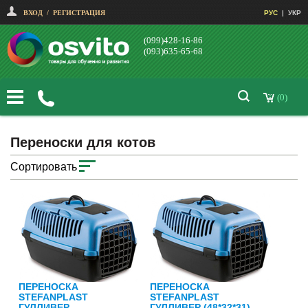
ВХОД
/
РЕГИСТРАЦИЯ
РУС
|
УКР
(099)428-16-86
(093)635-65-68
(0)
Переноски для котов
Сортировать
ПЕРЕНОСКА
ПЕРЕНОСКА
STEFANPLAST
STEFANPLAST
ГУЛЛИВЕР
ГУЛЛИВЕР (48*32*31)