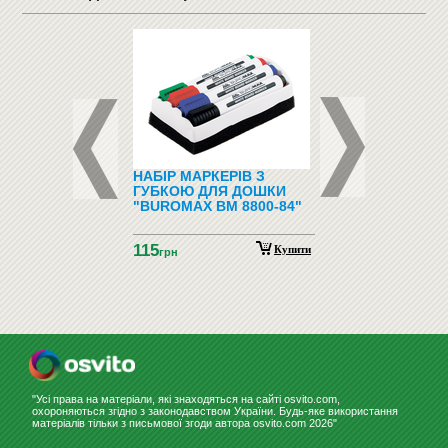
ФОНИ І
НАБІР МАРКЕРІВ З
ПІДЛОГОВІ ВІШАЛ
ФОНИ
ГУБКОЮ ДЛЯ ДОШКИ
"BUROMAX BM 8800-84"
115
Купити
грн
"Усі права на матеріали, які знаходяться на сайті osvito.com,
охороняються згідно з законодавством України. Будь-яке використання
матеріалів тільки з письмової згоди автора osvito.com 2026"