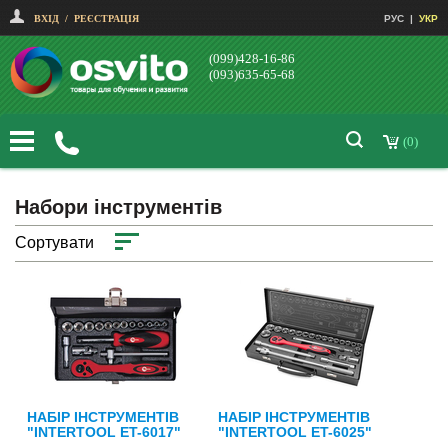
ВХІД
/
РЕЄСТРАЦІЯ
РУС
|
УКР
(099)428-16-86
(093)635-65-68
(0)
Набори інструментів
Сортувати
НАБІР ІНСТРУМЕНТІВ
НАБІР ІНСТРУМЕНТІВ
"INTERTOOL ET-6017"
"INTERTOOL ET-6025"