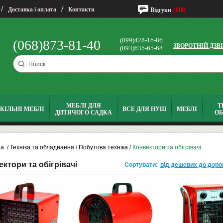
/
/
Доставка і оплата
Контакти
Відгуки
(118)
(099)428-16-86
(068)873-81-40
ЗВОРОТНІЙ ДЗВ
(093)635-65-68
МЕБЛІ ДЛЯ
Т
КІЛЬНІ МЕБЛІ
ВСЕ ДЛЯ НУШ
МЕБЛІ
ДИТЯЧОГО САДКА
О
на
/
Техніка та обладнання
/
Побутова техніка
/
Конвектори та обігрівачі
ктори та обігрівачі
Сортувати:
від дешевих до доро