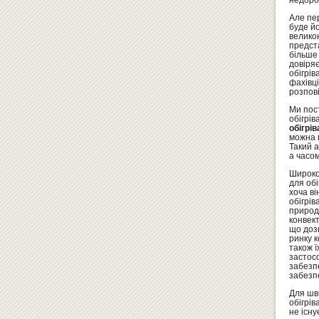
недорог
Але пер
буде йо
велико
предста
більше 
довіряє
обігрів
фахівці
розпові
Ми пост
обігрів
обігрів
можна п
Такий 
а часом
Широкою
для обі
хоча в
обігрів
природн
конвект
що дозв
ринку к
також ї
застосо
забезпе
забезп
Для шв
обігрів
не існу