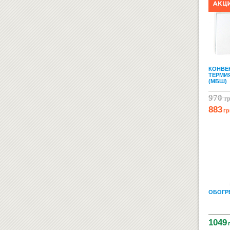
КОНВЕ
ТЕРМИЯ
(МБШ)
970
г
883
гр
ОБОГРЕ
1049