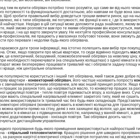
о коштує, він мобільний, він економний.
ед тим як купити обігрівач потрібно точно розуміти, що саме ви від нього чекає
го потужності та функціональності достатньою, або навпаки не буде вона за
ю. Щоб зробити правильний вибір доведеться трошки вивчити ринок, що на нь
влено, які є типи обігрівачів, які потужності, які функції в них є, і де їх викорис
й найчастіше. Нерідко в цій ситуації може допомогти рада знайомого, якому в
те, який зможе розповісти вам про те якими обігрівачами він користується, як
ач краще, і на що варто звернути увагу. Не нехтуйте професійною консультаці
в-професіоналів, які працюють у магазинах побутової техніки, вони зможуть д
сти про переваги і недоліки будь-якого обігрівача.
араємося дати трохи інформації, яка істотно полегшить вам вибір при покупц
ача. Отже, якщо говорити про міські квартири, то сюди відмінно підходить
масл
ач
, це електричний, безшумний, пожежобезпечний обігрівач за невелику ціну, 
ри необхідності перекочувати (на спеціальних коліщатках) з однієї кімнати в і
апарат може безперервно працювати тривалий час і обігрівати задану площу н
 і краще, ніж центральне опалення.
 популярністю користується і інший тип обігрівача, який також дуже добре п
гріву квартири -
конвекторний обігрівач
, його частіше називають попросту
ко
ін є звичайним електричним обігрівачем, але має інший принцип роботи. Якщо
ач працює за рахунок того, що нагрівається масло, то конвертер працює за рах
ої циркуляції повітря - тепле повітря піднімається вгору, а холодне вниз. Суч
ори мають спеціальний нагрівальний елемент закритого типу, який не сушить 
оляє використовувати їх тривалий час без будь-яких складнощів. Представлен
онвекторні обігрівачі (конвектори) мають в комплекті коліщатка для транспорт
х можна кріпити прямо на стіну, деякі з них захищені від вологи, що дає можлив
вувати їх в кімнатах з підвищеною вологістю, наприклад у ванній кімнаті, а дея
чені додатковим функцією - іонізація повітря. Такі обігрівачі досить часто
ечуються дистанційним управлінням.
идкого прогрівання будь-якого приміщення використовується найпростіший т
ача -
спіральний тепловентилятор
. Кращого рішення для швидкого прогріван
є, за рахунок нагрітої електричної спіралі і повітря потрапляє на неї від венти