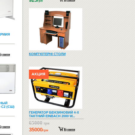
925
грн
ЕРМИЯ
КОМП'ЮТЕРНІ СТОЛИ
Купити
ННЫЙ
 С2 (СШ)
ГЕНЕРАТОР БЕНЗИНОВИЙ 4-Х
ТАКТНИЙ EINBACH 2000 W...
65000
грн
Купити
35000
Купити
грн