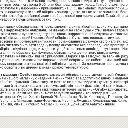
 швидкий обігрів всій площі приміщення. Важливо вибрати таку потужністю
нтилятора, яка змогла б обігріти без праці задану площу. Такі обігрівачі часто
стовуються у виробничих приміщеннях, на СТО, на складах і підсобних приміщ
о використовувати такий обігрівач занадто довго, як і не варто залишати його
, він потребує особливої ​​уваги та обережності при користуванні. Такий обігрі
недорого в будь спеціалізованої точці.
снішими обігрівачами, які представлені на ринку України, і користуються шир
м, є
інфрачервоні обігрівачі
. Незважаючи на свою сучасність, і велику затребу
ігрівачі можна купити за доступною ціною. Інфрачервоний обігрівач має зовсім
 дії, ніж масляний і конвекційний обігрівачі. Суть якого полягає в тому, що
рвоний випромінювач випускає випромінювання за рахунок свого нагріву, і м
но миттєво обігрівати задану площу, абсолютно без попереднього прогріву. Т
бігрівач відмінно підходить для ситуацій, коли тепло необхідно тут і зараз. Йо
стання не обмежується функцією обігріву приміщення, його цілком можна
товувати на пікніках, під час риболовлі, в гаражі і де завгодно. За великим рах
 упевненістю сказати, що інфрачервоний обігрівач - це найекономічніший обіг
тому енерговитрати на розігрів і обігрів мінімальні. За допомогою нього можна т
о обігріти різні ділянки кімнати різною температурою.
ет магазин «Osvito»
пропонує вам якісні обігрівачі з доставкою по всій Україні
ням нашого магазину є надання якісних товарів за доступною ціною, з наданн
йної консультації. Саме тому, ви можете не тільки вибрати і купити у нас потр
ач, але й отримати грамотну консультацію від наших фахівців, які так чи інакше
уть вам з вибором. Доставка товарів інтернет магазину «Osvito» здійснюється
України, у нас ви без зусиль можете купити обігрівач, конвектор у м. Київ,
етровськ, Одеса, Харків, Кривий Ріг, Запоріжжя, Львів, Кіровоград, Полтава, Х
Тернопіль, Миколаїв, Івано-Франківськ, Чернігів, Луганськ, Хмельницький, Крим,
ернівці, Рівне, Житомир, Черкаси, Вінниця, Донецьк та багатьох інших.