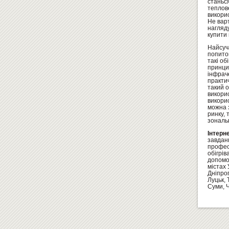
станься
теплове
викори
Не варт
нагляду
купити 
Найсуча
попито
такі об
принцип
інфраче
практич
такий о
викори
викорис
можна з
ринку, 
зональн
Інтерн
завдан
професі
обігрів
допомож
містах 
Дніпроп
Луцьк, 
Суми, Ч