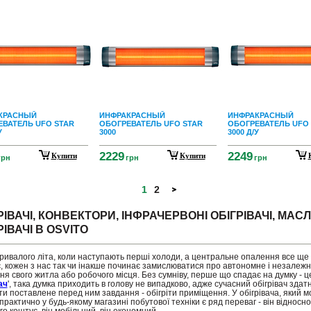
КРАСНЫЙ
ИНФРАКРАСНЫЙ
ИНФРАКРАСНЫЙ
ЕВАТЕЛЬ UFO STAR
ОБОГРЕВАТЕЛЬ UFO STAR
ОБОГРЕВАТЕЛЬ UFO
У
3000
3000 Д/У
2229
2249
Купити
Купити
грн
грн
грн
1
2
РІВАЧІ, КОНВЕКТОРИ, ІНФРАЧЕРВОНІ ОБІГРІВАЧІ, МАСЛ
РІВАЧІ В OSVITO
тривалого літа, коли наступають перші холоди, а центральне опалення все ще
, кожен з нас так чи інакше починає замислюватися про автономне і незалеж
я свого житла або робочого місця. Без сумніву, перше що спадає на думку - це
ач
', така думка приходить в голову не випадково, адже сучасний обігрівач здат
и поставлене перед ним завдання - обігріти приміщення. У обігрівача, який 
практично у будь-якому магазині побутової техніки є ряд переваг - він відносно