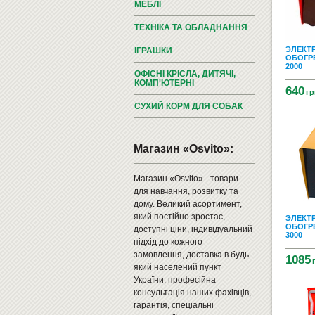
МЕБЛІ
ТЕХНІКА ТА ОБЛАДНАННЯ
ЭЛЕКТ
ІГРАШКИ
ОБОГРЕ
2000
ОФІСНІ КРІСЛА, ДИТЯЧІ,
КОМП'ЮТЕРНІ
640
гр
СУХИЙ КОРМ ДЛЯ СОБАК
Магазин «Osvito»:
Магазин «Osvito» - товари
для навчання, розвитку та
дому. Великий асортимент,
який постійно зростає,
ЭЛЕКТ
ОБОГРЕ
доступні ціни, індивідуальний
3000
підхід до кожного
замовлення, доставка в будь-
1085
який населений пункт
України, професійна
консультація наших фахівців,
гарантія, спеціальні