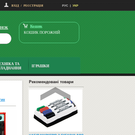
ВХІД
/
РЕЄСТРАЦІЯ
РУС
|
УКР
НАВЧАЛЬНІ ТА РОЗВИВАЮЧІ
ІГРИ
Кошик
ІНОК
КОШИК ПОРОЖНІЙ
ЕХНІКА ТА
ІГРАШКИ
БЛАДНАННЯ
СМАРТФОНИ І ТЕЛЕФОНИ
Рекомендовані товари
гих