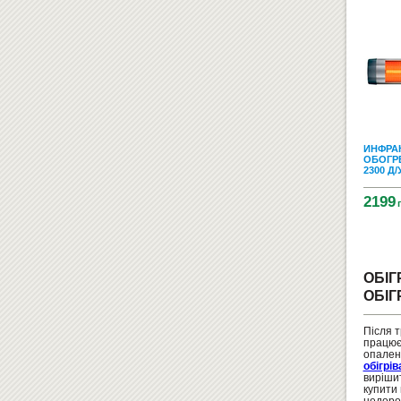
ИНФРА
ОБОГР
2300 Д/
2199
ОБІГ
ОБІГ
Після 
працює
опаленн
обігрів
вирішит
купити 