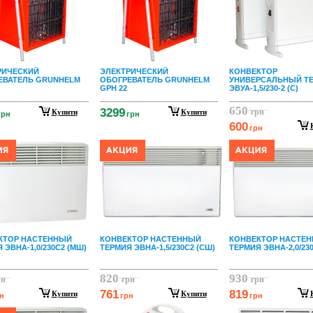
РИЧЕСКИЙ
ЭЛЕКТРИЧЕСКИЙ
КОНВЕКТОР
ЕВАТЕЛЬ GRUNHELM
ОБОГРЕВАТЕЛЬ GRUNHELM
УНИВЕРСАЛЬНЫЙ Т
GPH 22
ЭВУА-1,5/230-2 (С)
650
3299
грн
Купити
Купити
грн
грн
600
грн
КТОР НАСТЕННЫЙ
КОНВЕКТОР НАСТЕННЫЙ
КОНВЕКТОР НАСТЕ
 ЭВНА-1,0/230С2 (МШ)
ТЕРМИЯ ЭВНА-1,5/230С2 (СШ)
ТЕРМИЯ ЭВНА-2,0/230
820
930
рн
грн
грн
761
819
Купити
Купити
н
грн
грн