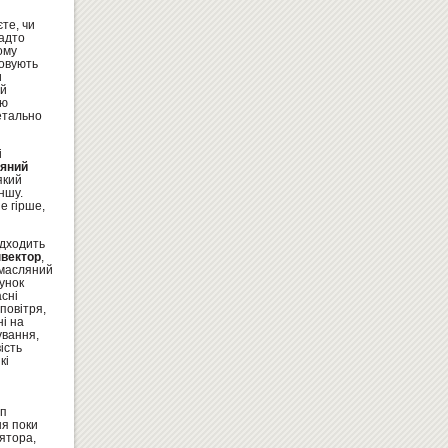
те, чи
надто
ому
товують
и
ий
єю
ФЛІПЧАРТ ДЛЯ МАРКЕРА
етально
МОБІЛЬНИЙ 65Х100
5300
Купити
грн
і
яний
який
ншу.
е гірше,
ідходить
нвектор
,
 масляний
унок
асні
повітря,
і на
ІГРОВИЙ НАБІР - НОЇВ КОВЧЕГ
ування,
(УКРАЇНСЬКИЙ)
ість
2047
Купити
кі
грн
ип
ня поки
лятора,