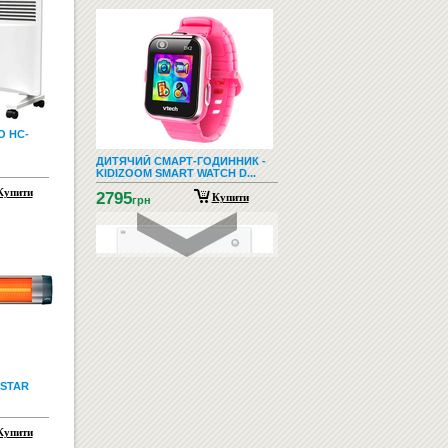
O HC-
ДИТЯЧИЙ СМАРТ-ГОДИННИК -
KIDIZOOM SMART WATCH D...
Купити
2795
Купити
грн
СКЛЯНА ДОШКА ДЛЯ МАРКЕРА
 STAR
60Х80 БІЛА
3056
Купити
грн
Купити