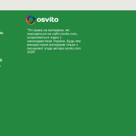
ДОШКА-ВІТРИНА ДЛЯ МАРКЕРА
90Х120 "2Х3 GS2129"
11309
"Усі права на матеріали, які
Купити
грн
зь
знаходяться на сайті osvito.com,
охороняються згідно з
законодавством України. Будь-яке
використання матеріалів тільки з
письмової згоди автора osvito.com
2026"
Ш
ь
НАГЛЯДНО-ДИДАКТИЧЕСКИЙ
МАТЕРИАЛ С УКРАИНСКОГО Я...
1490
Купити
грн