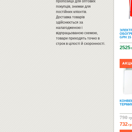
пропозиції для оптових
покупців, знижки для
постійних клієнтів.
Доставка товарів
здійснюється за
налагодженою і
ЭЛЕКТ
відпрацьованою схемою,
ОБОГР
GPH 15
товари приходять точно в
строк в цілості й схоронності.
2525
КОНВЕ
ТЕРМИЯ
790
г
732
гр