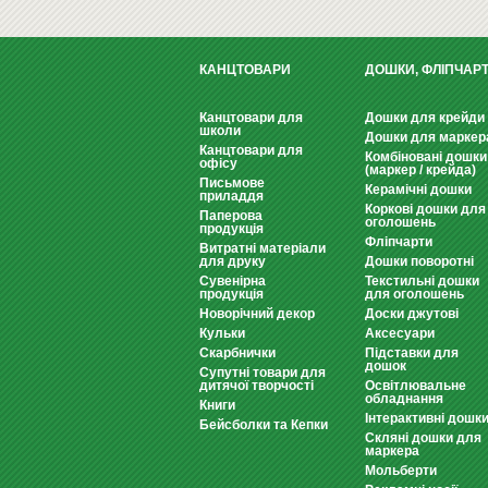
КАНЦТОВАРИ
ДОШКИ, ФЛІПЧАР
Канцтовари для
Дошки для крейди
школи
Дошки для маркер
Канцтовари для
Комбіновані дошки
офісу
(маркер / крейда)
Письмове
Керамічні дошки
приладдя
Коркові дошки для
Паперова
оголошень
продукція
Фліпчарти
Витратні матеріали
для друку
Дошки поворотні
Сувенірна
Текстильні дошки
продукція
для оголошень
Новорічний декор
Доски джутові
Кульки
Аксесуари
Скарбнички
Підставки для
дошок
Супутні товари для
дитячої творчості
Освітлювальне
обладнання
Книги
Інтерактивні дошк
Бейсболки та Кепки
Скляні дошки для
маркера
Мольберти