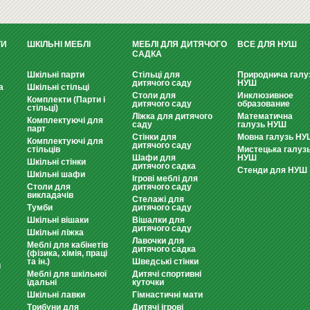
ТИ
ШКІЛЬНІ МЕБЛІ
МЕБЛІ ДЛЯ ДИТЯЧОГО
ВСЕ ДЛЯ НУШ
САДКА
Шкільні парти
Стільці для
Природнича галу
дитячого саду
НУШ
а
Шкільні стільці
Столи для
Инклюзивное
Комплекти (Парти і
дитячого саду
образование
стільці)
Ліжка для дитячого
Математична
Комплектуючі для
саду
галузь НУШ
парт
Стінки для
Мовна галузь НУ
Комплектуючі для
дитячого саду
стільців
Мистецька галуз
Шафи для
НУШ
Шкільні стінки
дитячого садка
Стенди для НУШ
Шкільні шафи
Ігрові меблі для
Столи для
дитячого саду
викладачів
Стелажі для
Тумби
дитячого саду
Шкільні вішаки
Вішалки для
дитячого саду
Шкільні ліжка
Лавочки для
Меблі для кабінетів
дитячого садка
(фізика, хімія, праці
та ін.)
Шведські стінки
и
Меблі для шкільної
Дитячі спортивні
їдальні
куточки
Шкільні лавки
Гімнастичні мати
Трибуни для
Дитячі ігрові