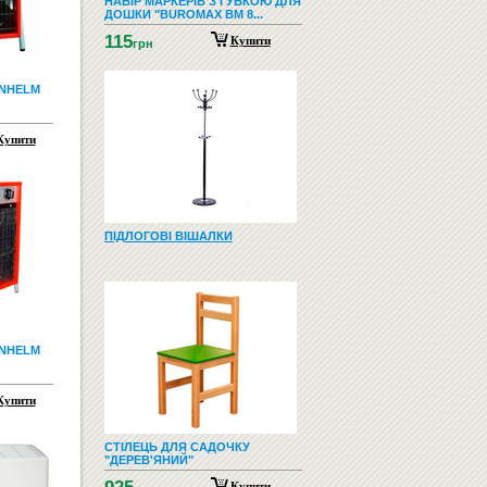
НАБІР МАРКЕРІВ З ГУБКОЮ ДЛЯ
ДОШКИ "BUROMAX BM 8...
115
Купити
грн
NHELM
Купити
ПІДЛОГОВІ ВІШАЛКИ
NHELM
Купити
СТІЛЕЦЬ ДЛЯ САДОЧКУ
"ДЕРЕВ'ЯНИЙ"
Купити