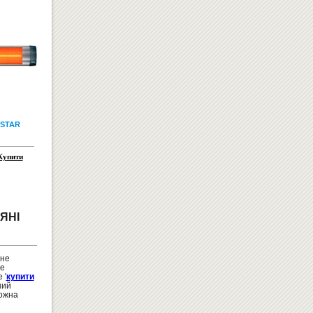
СВЕТИЛЬНИК ДЛЯ ШКОЛЬНЫХ
ДОСОК "ВІГА 150 ЛЕДПО"
 STAR
1380
Купити
грн
Купити
ЯНІ
ДИТЯЧІ ЛІЖЕЧКА
 не
не
 '
купити
ний
можна