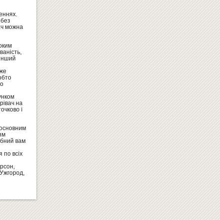
еннях.
 без
вач можна
РОСТОМЕР "ОБЕЗЬЯНКИ"
оким
ваність,
319
Купити
 інший
грн
оже
обто
го
унком
рівач на
очково і
, основним
ям
ібний вам
ДОШКА КОМБІНОВАНА ДЛЯ
КРЕЙДИ І МАРКЕРА 400Х300 ...
 по всіх
Замовити
ерсон,
 Ужгород,