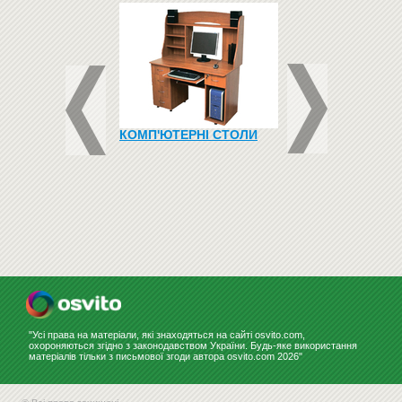
ЦЬ ДЛЯ САДОЧКУ
КОМП'ЮТЕРНІ СТОЛИ
ТРИБУНА
В'ЯНИЙ"
1800
Купити
грн
"Усі права на матеріали, які знаходяться на сайті osvito.com,
охороняються згідно з законодавством України. Будь-яке використання
матеріалів тільки з письмової згоди автора osvito.com 2026"