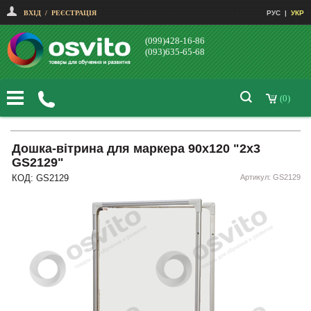
ВХІД
/
РЕЄСТРАЦІЯ
РУС
|
УКР
(099)428-16-86
(093)635-65-68
(0)
Дошка-вітрина для маркера 90х120 "2х3
GS2129"
КОД: GS2129
Артикул: GS2129