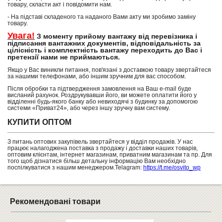
товару, скласти акт і повідомити нам.
- На підставі складеного та наданого Вами акту ми зробимо заміну
товару.
Увага!
З моменту прийому вантажу від перевізника і
підписання вантажних документів, відповідальність за
цілісність і комплектність вантажу переходить до Вас і
претензії нами не приймаються.
Якщо у Вас виникли питання, пов'язані з доставкою товару звертайтеся
за нашими телефонами, або іншим зручним для вас способом.
Після обробки та підтвердження замовлення на Ваш e-mail буде
висланий рахунок. Роздрукувавши його, ви можете оплатити його у
відділенні будь-якого банку або невиходячі з будинку за допомогою
системи «Приват24», або через іншу зручну вам систему.
КУПИТИ ОПТОМ
З питань оптових закупівель звертайтеся у відділ продажів. У нас
працює налагоджена поставка з продажу і доставки наших товарів,
оптовим клієнтам, інтернет магазинам, приватним магазинам та пр. Для
того щоб дізнатися більш детальну інформацію Вам необхідно
поспілкуватися з нашим менеджером.Telagram:
https://t.me/osvito_wp
Рекомендовані товари