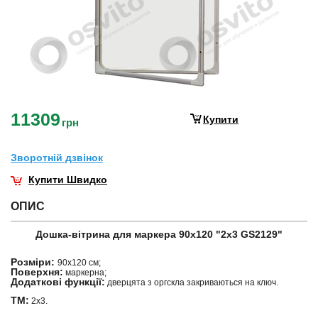
11309
Купити
грн
Зворотнiй дзвiнок
Купити Швидко
ОПИС
Дошка-вітрина для маркера 90х120 "2х3 GS2129"
Розміри:
90х120 см;
Поверхня:
маркерна;
Додаткові функції:
дверцята з оргскла закриваються на ключ.
ТМ:
2х3.