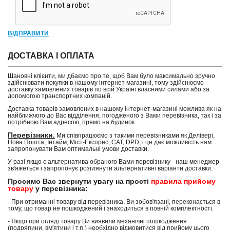
ВІДПРАВИТИ
ДОСТАВКА І ОПЛАТА
Шановні клієнти, ми дбаємо про те, щоб Вам було максимально зручно
здійснювати покупки в нашому інтернет магазині, тому здійснюємо
доставку замовлених товарів по всій Україні власними силами або за
допомогою транспортних компаній.
Доставка товарів замовлених в нашому інтернет-магазині можлива як на
найближчого до Вас відділення, погодженого з Вами перевізника, так і за
потрібною Вам адресою, прямо на будинок.
Перевізники.
Ми співпрацюємо з такими перевізниками як Делівері,
Нова Пошта, Інтайм, Міст-Експрес, САТ, DPD, і це дає можливість нам
запропонувати Вам оптимальні умови доставки.
У разі якщо є альтернатива обраного Вами перевізнику - наш менеджер
зв'яжеться і запропонує розглянути альтернативні варіанти доставки.
Просимо Вас звернути увагу на прості
правила прийому
товару
у перевізника:
- При отриманні товару від перевізника, Ви зобов'язані, переконається в
тому, що товар не пошкоджений і знаходиться в повній комплектності.
- Якщо при огляді товару Ви виявили механічні пошкодження
(подряпини, вм'ятини і т.п.) необхідно відмовитися від прийому цього