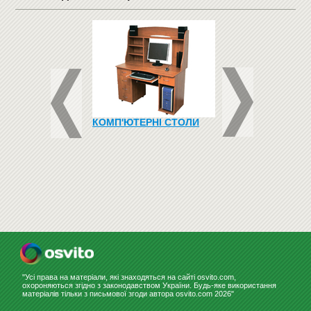
ЦЬ ДЛЯ САДОЧКУ
КОМП'ЮТЕРНІ СТОЛИ
ТРИБУНА
В'ЯНИЙ"
1800
Купити
грн
"Усі права на матеріали, які знаходяться на сайті osvito.com,
охороняються згідно з законодавством України. Будь-яке використання
матеріалів тільки з письмової згоди автора osvito.com 2026"