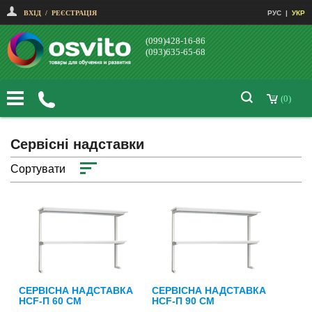
ВХІД
/
РЕЄСТРАЦІЯ
РУС
|
УКР
(099)428-16-86
(093)635-65-68
(0)
Сервісні надставки
Сортувати
СЕРВІСНА НАДСТАВКА
СЕРВІСНА НАДСТАВКА
НСF-П 60 СМ
НСF-П 90 СМ