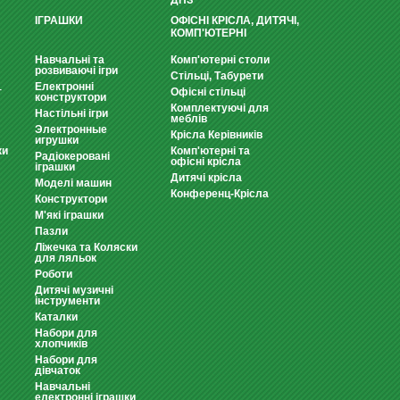
ДНЗ
ІГРАШКИ
ОФІСНІ КРІСЛА, ДИТЯЧІ,
КОМП'ЮТЕРНІ
Навчальні та
Комп'ютерні столи
розвиваючі ігри
Стільці, Табурети
Електронні
т
Офісні стільці
конструктори
Комплектуючі для
Настільні ігри
меблів
Электронные
Крісла Керівників
игрушки
ки
Комп'ютерні та
Радіокеровані
офісні крісла
іграшки
Дитячі крісла
Моделі машин
Конференц-Крісла
Конструктори
М'які іграшки
Пазли
Ліжечка та Коляски
для ляльок
Роботи
Дитячі музичні
інструменти
Каталки
Набори для
хлопчиків
Набори для
дівчаток
Навчальні
електронні іграшки