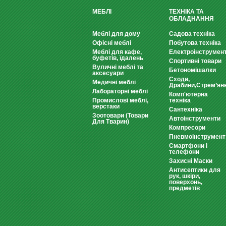
МЕБЛІ
ТЕХНІКА ТА
ОБЛАДНАННЯ
Меблі для дому
Садова техніка
Офісні меблі
Побутова техніка
Меблі для кафе,
Електроінструмен
буфетів, їдалень
Спортивні товари
Вуличні меблі та
Бетономішалки
аксесуари
Сходи,
Медичні меблі
Драбини,Стрем’ян
Лабораторні меблі
Комп'ютерна
Промислові меблі,
техніка
верстаки
Сантехніка
Зоотовари (Товари
Автоінструменти
Для Тварин)
Компресори
Пневмоінструмент
Смартфони і
телефони
Захисні Маски
Антисептики для
рук, шкіри,
поверхонь,
предметів