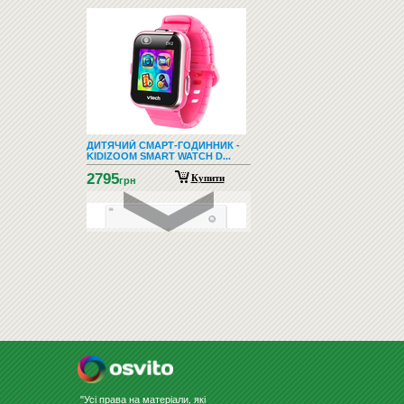
ДИТЯЧИЙ СМАРТ-ГОДИННИК -
KIDIZOOM SMART WATCH D...
2795
Купити
грн
СКЛЯНА ДОШКА ДЛЯ МАРКЕРА
60Х80 БІЛА
3056
Купити
грн
"Усі права на матеріали, які