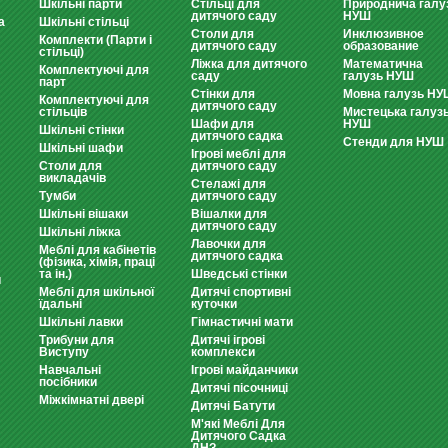
Шкільні парти
Стільці для
Природнича галу
дитячого саду
НУШ
а
Шкільні стільці
Столи для
Инклюзивное
Комплекти (Парти і
дитячого саду
образование
стільці)
Ліжка для дитячого
Математична
Комплектуючі для
саду
галузь НУШ
парт
Стінки для
Мовна галузь НУ
Комплектуючі для
дитячого саду
стільців
Мистецька галуз
Шафи для
НУШ
Шкільні стінки
дитячого садка
Стенди для НУШ
Шкільні шафи
Ігрові меблі для
Столи для
дитячого саду
викладачів
Стелажі для
Тумби
дитячого саду
Шкільні вішаки
Вішалки для
дитячого саду
Шкільні ліжка
Лавочки для
Меблі для кабінетів
дитячого садка
(фізика, хімія, праці
та ін.)
Шведські стінки
и
Меблі для шкільної
Дитячі спортивні
їдальні
куточки
Шкільні лавки
Гімнастичні мати
Трибуни для
Дитячі ігрові
Виступу
комплекси
Навчальні
Ігрові майданчики
посібники
Дитячі пісочниці
Міжкімнатні двері
Дитячі Батути
М'які Меблі Для
Дитячого Садка