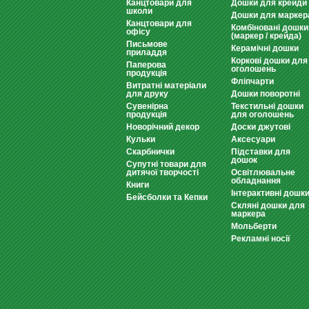
Канцтовари для
Дошки для крейди
школи
Дошки для маркер
Канцтовари для
Комбіновані дошки
офісу
(маркер / крейда)
Письмове
Керамічні дошки
приладдя
Коркові дошки для
Паперова
оголошень
продукція
Фліпчарти
Витратні матеріали
для друку
Дошки поворотні
Сувенірна
Текстильні дошки
продукція
для оголошень
Новорічний декор
Доски джутові
Кульки
Аксесуари
Скарбнички
Підставки для
дошок
Супутні товари для
дитячої творчості
Освітлювальне
обладнання
Книги
Інтерактивні дошк
Бейсболки та Кепки
Скляні дошки для
маркера
Мольберти
Рекламні носії