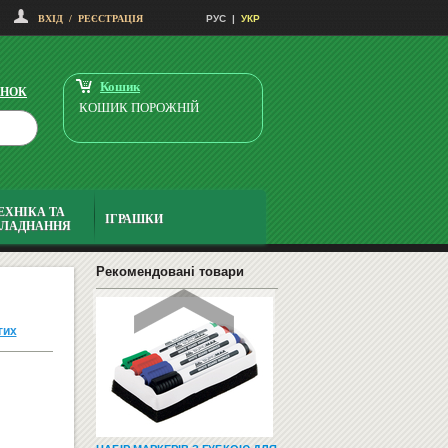
ВХІД
/
РЕЄСТРАЦІЯ
РУС
|
УКР
НАВЧАЛЬНІ ТА РОЗВИВАЮЧІ
ІГРИ
Кошик
ІНОК
КОШИК ПОРОЖНІЙ
ЕХНІКА ТА
ІГРАШКИ
БЛАДНАННЯ
СМАРТФОНИ І ТЕЛЕФОНИ
Рекомендовані товари
гих