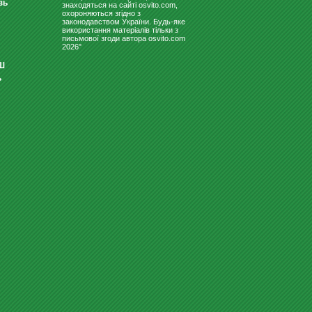
зь
знаходяться на сайті osvito.com,
охороняються згідно з
законодавством України. Будь-яке
використання матеріалів тільки з
письмової згоди автора osvito.com
2026"
Ш
ь
СВЕТИЛЬНИК ДЛЯ ШКОЛЬНЫХ
ДОСОК "ВІГА 150 ЛЕДПО"
1380
Купити
грн
ДИТЯЧІ ЛІЖЕЧКА