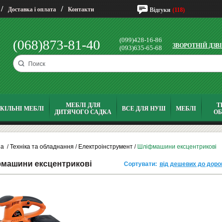
/
/
Доставка і оплата
Контакти
Відгуки
(118)
(099)428-16-86
(068)873-81-40
ЗВОРОТНІЙ ДЗВ
(093)635-65-68
МЕБЛІ ДЛЯ
Т
КІЛЬНІ МЕБЛІ
ВСЕ ДЛЯ НУШ
МЕБЛІ
ДИТЯЧОГО САДКА
О
на
/
Техніка та обладнання
/
Електроінструмент
/
Шліфмашини ексцентрикові
машини ексцентрикові
Сортувати:
від дешевих до доро