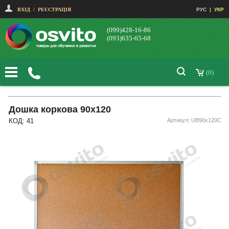
ВХІД
/
РЕЄСТРАЦІЯ
РУС
|
УКР
(099)428-16-86
(093)635-65-68
(0)
Дошка коркова 90х120
КОД: 41
Артикул: UB90x120C