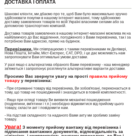
ДОСТАВКА І ОПЛАТА
Шановні клієнти, ми дбаємо про те, щоб Вам було максимально зручно
здійснювати покупки в нашому інтернет магазині, тому здійснюємо
доставку замовлених товарів по всій Україні власними силами або за
допомогою транспортних компаній.
Доставка товарів замовлених в нашому інтернет-магазині можлива як на
найближчого до Вас відділення, погодженого з Вами перевізника, так і за
потрібною Вам адресою, прямо на будинок.
Перевізники.
Ми співпрацюємо з такими перевізниками як Делівері,
Нова Пошта, Інтайм, Міст-Експрес, САТ, DPD, і це дає можливість нам
запропонувати Вам оптимальні умови доставки.
У разі якщо є альтернатива обраного Вами перевізнику - наш менеджер
зв'яжеться і запропонує розглянути альтернативні варіанти доставки.
Просимо Вас звернути увагу на прості
правила прийому
товару
у перевізника:
- При отриманні товару від перевізника, Ви зобов'язані, переконається в
тому, що товар не пошкоджений і знаходиться в повній комплектності.
- Якщо при огляді товару Ви виявили механічні пошкодження
(подряпини, вм'ятини і т.п.) необхідно відмовитися від прийому цього
товару, скласти акт і повідомити нам.
- На підставі складеного та наданого Вами акту ми зробимо заміну
товару.
Увага!
З моменту прийому вантажу від перевізника і
підписання вантажних документів, відповідальність за
цілісність і комплектність вантажу переходить до Вас і