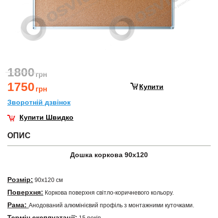
1800
грн
1750
Купити
грн
Зворотнiй дзвiнок
Купити Швидко
ОПИС
Дошка коркова 90х120
Розмір:
90х120 см
Поверхня:
Коркова поверхня світло-коричневого кольору.
Рама:
Анодований алюмінієвий профіль з монтажними куточками.
Термін експлуатації: