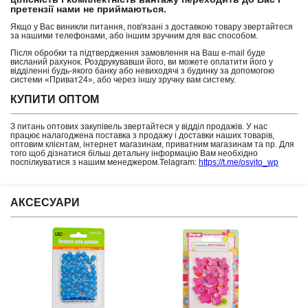
претензії нами не приймаються.
Якщо у Вас виникли питання, пов'язані з доставкою товару звертайтеся
за нашими телефонами, або іншим зручним для вас способом.
Після обробки та підтвердження замовлення на Ваш e-mail буде
висланий рахунок. Роздрукувавши його, ви можете оплатити його у
відділенні будь-якого банку або невиходячі з будинку за допомогою
системи «Приват24», або через іншу зручну вам систему.
КУПИТИ ОПТОМ
З питань оптових закупівель звертайтеся у відділ продажів. У нас
працює налагоджена поставка з продажу і доставки наших товарів,
оптовим клієнтам, інтернет магазинам, приватним магазинам та пр. Для
того щоб дізнатися більш детальну інформацію Вам необхідно
поспілкуватися з нашим менеджером.Telagram:
https://t.me/osvito_wp
АКСЕСУАРИ