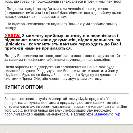
тому, що товар не пошкоджений і знаходиться в повній комплектності.
- Якщо при огляді товару Ви виявили механічні пошкодження
(подряпини, вм'ятини і т.п.) необхідно відмовитися від прийому цього
товару, скласти акт і повідомити нам.
- На підставі складеного та наданого Вами акту ми зробимо заміну
товару.
Увага!
З моменту прийому вантажу від перевізника і
підписання вантажних документів, відповідальність за
цілісність і комплектність вантажу переходить до Вас і
претензії нами не приймаються.
Якщо у Вас виникли питання, пов'язані з доставкою товару звертайтеся
за нашими телефонами, або іншим зручним для вас способом.
Після обробки та підтвердження замовлення на Ваш e-mail буде
висланий рахунок. Роздрукувавши його, ви можете оплатити його у
відділенні будь-якого банку або невиходячі з будинку за допомогою
системи «Приват24», або через іншу зручну вам систему.
КУПИТИ ОПТОМ
З питань оптових закупівель звертайтеся у відділ продажів. У нас
працює налагоджена поставка з продажу і доставки наших товарів,
оптовим клієнтам, інтернет магазинам, приватним магазинам та пр. Для
того щоб дізнатися більш детальну інформацію Вам необхідно
поспілкуватися з нашим менеджером.Telagram:
https://t.me/osvito_wp