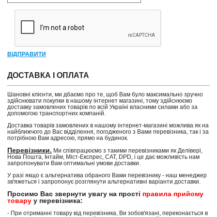
ВІДПРАВИТИ
ДОСТАВКА І ОПЛАТА
Шановні клієнти, ми дбаємо про те, щоб Вам було максимально зручно
здійснювати покупки в нашому інтернет магазині, тому здійснюємо
доставку замовлених товарів по всій Україні власними силами або за
допомогою транспортних компаній.
Доставка товарів замовлених в нашому інтернет-магазині можлива як на
найближчого до Вас відділення, погодженого з Вами перевізника, так і за
потрібною Вам адресою, прямо на будинок.
Перевізники.
Ми співпрацюємо з такими перевізниками як Делівері,
Нова Пошта, Інтайм, Міст-Експрес, САТ, DPD, і це дає можливість нам
запропонувати Вам оптимальні умови доставки.
У разі якщо є альтернатива обраного Вами перевізнику - наш менеджер
зв'яжеться і запропонує розглянути альтернативні варіанти доставки.
Просимо Вас звернути увагу на прості
правила прийому
товару
у перевізника:
- При отриманні товару від перевізника, Ви зобов'язані, переконається в