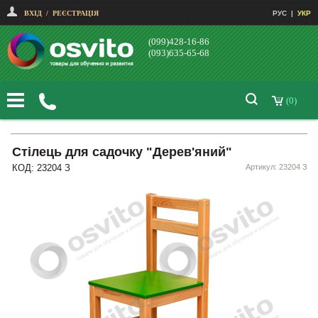
ВХІД
/
РЕЄСТРАЦІЯ
РУС
|
УКР
(099)428-16-86
(093)635-65-68
(0)
Стілець для садочку "Дерев'яний"
КОД: 23204 З
Артикул: 23204 З