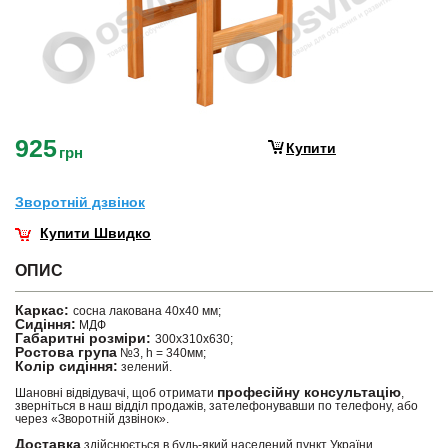
925
Купити
грн
Зворотнiй дзвiнок
Купити Швидко
ОПИС
Каркас:
сосна лакована 40х40 мм;
Сидіння:
МДФ
Габаритні розміри:
300х310х630;
Ростова група
№3, h = 340мм;
Колір сидіння:
зелений.
професійну консультацію
Шановні відвідувачі, щоб отримати
,
зверніться в наш відділ продажів, зателефонувавши по телефону, або
через «Зворотній дзвінок».
Доставка
здійснюється в будь-який населений пункт України.