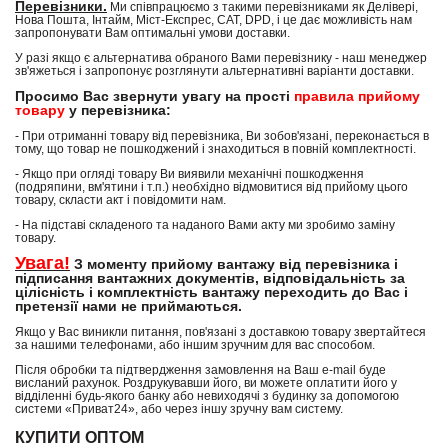
Перевізники.
Ми співпрацюємо з такими перевізниками як Делівері,
Нова Пошта, Інтайм, Міст-Експрес, САТ, DPD, і це дає можливість нам
запропонувати Вам оптимальні умови доставки.
У разі якщо є альтернатива обраного Вами перевізнику - наш менеджер
зв'яжеться і запропонує розглянути альтернативні варіанти доставки.
Просимо Вас звернути увагу на прості
правила прийому
товару
у перевізника:
- При отриманні товару від перевізника, Ви зобов'язані, переконається в
тому, що товар не пошкоджений і знаходиться в повній комплектності.
- Якщо при огляді товару Ви виявили механічні пошкодження
(подряпини, вм'ятини і т.п.) необхідно відмовитися від прийому цього
товару, скласти акт і повідомити нам.
- На підставі складеного та наданого Вами акту ми зробимо заміну
товару.
Увага!
З моменту прийому вантажу від перевізника і
підписання вантажних документів, відповідальність за
цілісність і комплектність вантажу переходить до Вас і
претензії нами не приймаються.
Якщо у Вас виникли питання, пов'язані з доставкою товару звертайтеся
за нашими телефонами, або іншим зручним для вас способом.
Після обробки та підтвердження замовлення на Ваш e-mail буде
висланий рахунок. Роздрукувавши його, ви можете оплатити його у
відділенні будь-якого банку або невиходячі з будинку за допомогою
системи «Приват24», або через іншу зручну вам систему.
КУПИТИ ОПТОМ