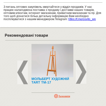
З питань оптових закупівель звертайтеся у відділ продажів. У нас
працює налагоджена поставка з продажу і доставки наших товарів,
оптовим клієнтам, інтернет магазинам, приватним магазинам та пр. Для
того щоб дізнатися більш детальну інформацію Вам необхідно
поспілкуватися з нашим менеджером.Telagram:
https://t.me/osvito_wp
Рекомендовані товари
 ДЛЯ КРЕЙДИ
МОЛЬБЕРТ ХУДОЖНІЙ
НАБІР МАРКЕРІВ З
TART ТМ-17
ГУБКОЮ ДЛЯ ДО
"BUROMAX BM 880
115
Замовити
грн