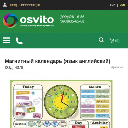
ВХІД
/
РЕЄСТРАЦІЯ
РУС
|
УКР
(099)428-16-86
(093)635-65-68
(0)
Магнитный календарь (язык английский)
КОД: 4076
Артикул: