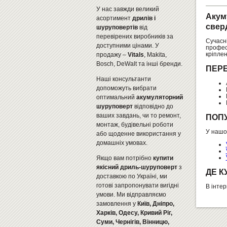
У нас завжди великий
Акум
асортимент
дрилів і
свер
шуруповертів
від
перевірених виробників за
Сучасн
доступними цінами. У
профес
кріплен
продажу –
Vitals
, Makita,
Bosch, DeWalt та інші бренди.
ПЕРЕ
Наші консультанти
допоможуть вибрати
оптимальний
акумуляторний
шуруповерт
відповідно до
ваших завдань, чи то ремонт,
ПОПУ
монтаж, будівельні роботи
У нашо
або щоденне використання у
домашніх умовах.
Якщо вам потрібно
купити
якісний дриль-шуруповерт
з
ДЕ К
доставкою по Україні, ми
готові запропонувати вигідні
В інте
умови. Ми відправляємо
замовлення у
Київ, Дніпро,
Харків, Одесу, Кривий Ріг,
Суми, Чернігів, Вінницю,