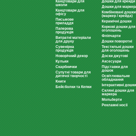
Канцтовари для
Дошки для крейди
школи
Дошки для маркер
Канцтовари для
Комбіновані дошки
офісу
(маркер / крейда)
Письмове
Керамічні дошки
приладдя
Коркові дошки для
Паперова
оголошень
продукція
Фліпчарти
Витратні матеріали
для друку
Дошки поворотні
Сувенірна
Текстильні дошки
продукція
для оголошень
Новорічний декор
Доски джутові
Кульки
Аксесуари
Скарбнички
Підставки для
дошок
Супутні товари для
дитячої творчості
Освітлювальне
обладнання
Книги
Інтерактивні дошк
Бейсболки та Кепки
Скляні дошки для
маркера
Мольберти
Рекламні носії