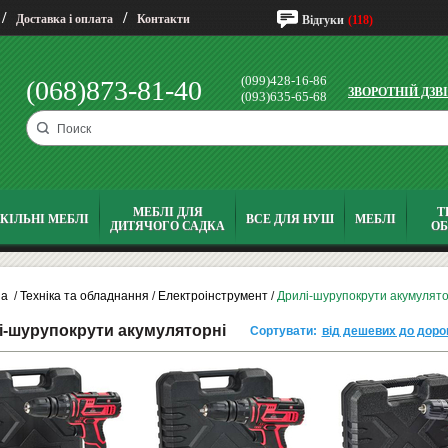
/
/
Доставка і оплата
Контакти
Відгуки
(118)
(099)428-16-86
(068)873-81-40
ЗВОРОТНІЙ ДЗВ
(093)635-65-68
МЕБЛІ ДЛЯ
Т
КІЛЬНІ МЕБЛІ
ВСЕ ДЛЯ НУШ
МЕБЛІ
ДИТЯЧОГО САДКА
О
на
/
Техніка та обладнання
/
Електроінструмент
/
Дрилі-шурупокрути акумулято
і-шурупокрути акумуляторні
Сортувати:
від дешевих до доро