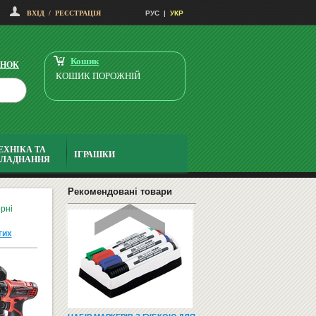
ВХІД
/
РЕЄСТРАЦІЯ
РУС
|
УКР
НАВЧАЛЬНІ ТА РОЗВИВАЮЧІ
ІГРИ
Кошик
ІНОК
КОШИК ПОРОЖНІЙ
ЕХНІКА ТА
ІГРАШКИ
БЛАДНАННЯ
СМАРТФОНИ І ТЕЛЕФОНИ
Рекомендовані товари
рні
гих