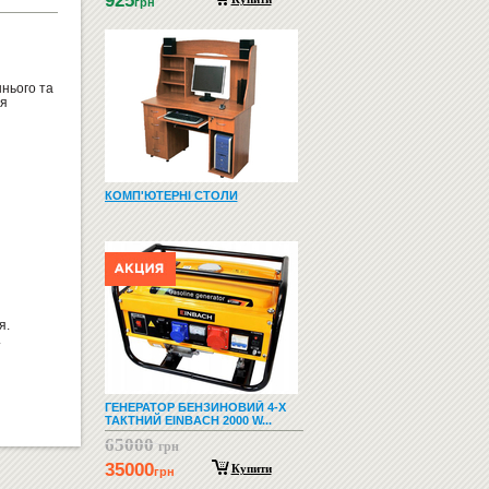
925
грн
нього та
ня
КОМП'ЮТЕРНІ СТОЛИ
я.
.
ГЕНЕРАТОР БЕНЗИНОВИЙ 4-Х
ТАКТНИЙ EINBACH 2000 W...
65000
грн
35000
Купити
грн