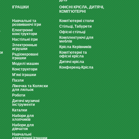
ДНЗ
ІГРАШКИ
ОФІСНІ КРІСЛА, ДИТЯЧІ,
КОМП'ЮТЕРНІ
Навчальні та
Комп'ютерні столи
розвиваючі ігри
Стільці, Табурети
Електронні
т
Офісні стільці
конструктори
Комплектуючі для
Настільні ігри
меблів
Электронные
Крісла Керівників
игрушки
ки
Комп'ютерні та
Радіокеровані
офісні крісла
іграшки
Дитячі крісла
Моделі машин
Конференц-Крісла
Конструктори
М'які іграшки
Пазли
Ліжечка та Коляски
для ляльок
Роботи
Дитячі музичні
інструменти
Каталки
Набори для
хлопчиків
Набори для
дівчаток
Навчальні
електронні іграшки