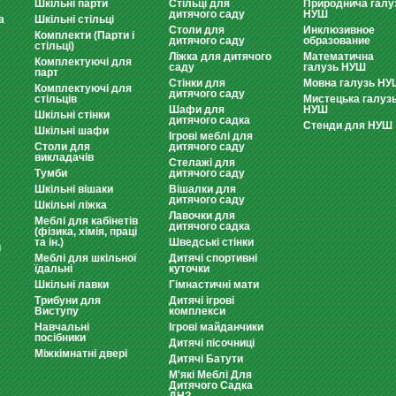
Шкільні парти
Стільці для
Природнича галу
дитячого саду
НУШ
а
Шкільні стільці
Столи для
Инклюзивное
Комплекти (Парти і
дитячого саду
образование
стільці)
Ліжка для дитячого
Математична
Комплектуючі для
саду
галузь НУШ
парт
Стінки для
Мовна галузь НУ
Комплектуючі для
дитячого саду
стільців
Мистецька галуз
Шафи для
НУШ
Шкільні стінки
дитячого садка
Стенди для НУШ
Шкільні шафи
Ігрові меблі для
Столи для
дитячого саду
викладачів
Стелажі для
Тумби
дитячого саду
Шкільні вішаки
Вішалки для
дитячого саду
Шкільні ліжка
Лавочки для
Меблі для кабінетів
дитячого садка
(фізика, хімія, праці
та ін.)
Шведські стінки
и
Меблі для шкільної
Дитячі спортивні
їдальні
куточки
Шкільні лавки
Гімнастичні мати
Трибуни для
Дитячі ігрові
Виступу
комплекси
Навчальні
Ігрові майданчики
посібники
Дитячі пісочниці
Міжкімнатні двері
Дитячі Батути
М'які Меблі Для
Дитячого Садка