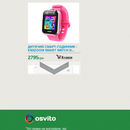
ДИТЯЧИЙ СМАРТ-ГОДИННИК -
KIDIZOOM SMART WATCH D...
2795
Купити
грн
СКЛЯНА ДОШКА ДЛЯ МАРКЕРА
60Х80 БІЛА
3056
Купити
грн
"Усі права на матеріали, які