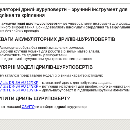
уляторні дрилі-шуруповерти – зручний інструмент для
дління та кріплення
і
акумуляторні дрилі-шуруповерти
– це універсальний інструмент для домаш
ійного використання. Вони дозволяють виконувати свердління та закручуван
ня без зайвих проводів.
ВАГИ АКУМУЛЯТОРНИХ ДРИЛІВ-ШУРУПОВЕРТІВ
Автономна робота без прив'язки до електромережі.
Високий крутний момент для роботи з різними матеріалами.
Компактність та зручність у використанні.
Швидкознімні акумулятори для тривалого використання.
ЛЯРНІ МОДЕЛІ ДРИЛІВ-ШУРУПОВЕРТІВ
му каталозі представлені моделі з різними характеристиками:
Vitals DR-SH AU 12/2KP
– компактний дриль для побутових завдань.
Vitals DR-SH AU 14/2KP
– потужний інструмент для професійного використанн
Vitals DR-SH AU 18/2KP
– дриль-шуруповерт із підвищеним крутним моментом
УПИТИ ДРИЛЬ-ШУРУПОВЕРТ?
рнет-магазині
OSVITO
ви знайдете
дрилі-шуруповер