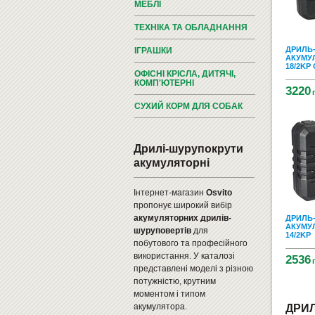
МЕБЛІ
ТЕХНІКА ТА ОБЛАДНАННЯ
ДРИЛЬ
ІГРАШКИ
АКУМУЛ
18/2KP
ОФІСНІ КРІСЛА, ДИТЯЧІ,
КОМП'ЮТЕРНІ
3220
СУХИЙ КОРМ ДЛЯ СОБАК
Дрилі-шурупокрути
акумуляторні
Інтернет-магазин
Osvito
пропонує широкий вибір
акумуляторних дрилів-
ДРИЛЬ
АКУМУЛ
шуруповертів
для
14/2KP
побутового та професійного
використання. У каталозі
2536
представлені моделі з різною
потужністю, крутним
моментом і типом
акумулятора.
ДРИЛ