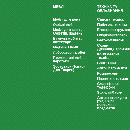
МЕБЛІ
ТЕХНІКА ТА
ОБЛАДНАННЯ
Меблі для дому
Садова техніка
Офісні меблі
Побутова техніка
Меблі для кафе,
Електроінструмен
буфетів, їдалень
Спортивні товари
Вуличні меблі та
Бетономішалки
аксесуари
Сходи,
Медичні меблі
Драбини,Стрем’ян
Лабораторні меблі
Комп'ютерна
Промислові меблі,
техніка
верстаки
Сантехніка
Зоотовари (Товари
Автоінструменти
Для Тварин)
Компресори
Пневмоінструмент
Смартфони і
телефони
Захисні Маски
Антисептики для
рук, шкіри,
поверхонь,
предметів