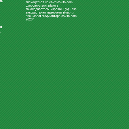
зь
знаходяться на сайті osvito.com,
охороняються згідно з
законодавством України. Будь-яке
використання матеріалів тільки з
письмової згоди автора osvito.com
2026"
Ш
ь
СВЕТИЛЬНИК ДЛЯ ШКОЛЬНЫХ
ДОСОК "ВІГА 150 ЛЕДПО"
1380
Купити
грн
ДИТЯЧІ ЛІЖЕЧКА