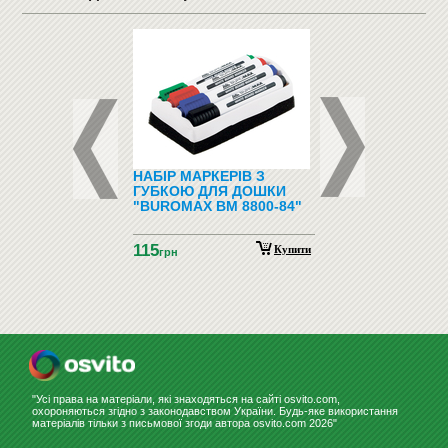
ФОНИ І
НАБІР МАРКЕРІВ З
ПІДЛОГОВІ ВІШАЛ
ФОНИ
ГУБКОЮ ДЛЯ ДОШКИ
"BUROMAX BM 8800-84"
115
Купити
грн
"Усі права на матеріали, які знаходяться на сайті osvito.com,
охороняються згідно з законодавством України. Будь-яке використання
матеріалів тільки з письмової згоди автора osvito.com 2026"