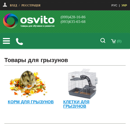
ВХІД
/
РЕЄСТРАЦІЯ
РУС
|
УКР
(099)428-16-86
(093)635-65-68
(0)
Товары для грызунов
КОРМ ДЛЯ ГРЫЗУНОВ
КЛЕТКИ ДЛЯ
ГРЫЗУНОВ