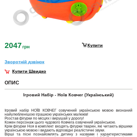
2047
Купити
грн
Зворотнiй дзвiнок
Купити Швидко
ОПИС
Ігровий Набір - Ноїв Ковчег (Український)
Ігровий набір НОЇВ КОВЧЕГ озвучений українською мовою визнаний
найулюбленішою іграшкою українських малюків!
Розстав фігурки по місцях і вирушай у дорогу!
Кожен персонаж цього чудового Ковчега озвучений українською.
Крім фігурки Ноя в комплект входять фігурки тварин, які читають віршики
українською мовою і видають відповідні реалістичні звуки.
Вірші та пісні познайомлять дитину з назвами і характеристиками