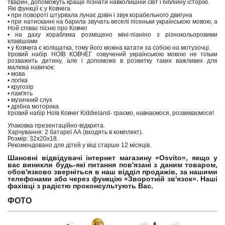
тварин, допоможуть краще пізнати навколишній світ і біблійну історію.
Які функції є у ​​Ковчега
• при повороті штурвала лунає дзвін і звук корабельного двигуна
• при натисканні на барила звучать веселі пісеньки українською мовою, а
Ной співає пісню про Ковчег
• на даху кораблика розміщено міні-піаніно з різнокольоровими
клавішами
• у Ковчега є коліщатка, тому його можна катати за собою на мотузочці.
Ігровий набір НОЇВ КОВЧЕГ озвучений українською мовою не тільки
розважить дитину, але і допоможе в розвитку таких важливих для
малюка навичок:
• мова
• логіка
• кругозір
• пам'ять
• музичний слух
• дрібна моторика.
Ігровий набір Ноїв Ковчег Kiddieland- граємо, навчаємося, розвиваємося!
Упаковка презентаційно-відкрита.
Харчування: 2 батареї АА (входять в комплект).
Розмір: 32х20х18.
Рекомендовано для дітей у віці старше 12 місяців.
Шановні відвідувачі інтернет магазину «Osvito», якщо у
вас виникли будь-які питання пов'язані з даним товаром,
обов'язково зверніться в наш відділ продажів, за нашими
телефонами або через функцію «Зворотній зв'язок». Наші
фахівці з радістю проконсультують Вас.
ФОТО