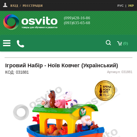
ВХІД
/
РЕЄСТРАЦІЯ
РУС
|
УКР
(099)428-16-86
(093)635-65-68
(0)
Ігровий Набір - Ноїв Ковчег (Український)
КОД: 031881
Артикул: 031881