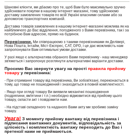
Шановні клієнти, ми дбаємо про те, щоб Вам було максимально зручно
здійснювати покупки в нашому інтернет магазині, тому здійснюємо
доставку замовлених товарів по всій Україні власними силами або за
допомогою транспортних компаній.
Доставка товарів замовлених в нашому інтернет-магазині можлива як на
найближчого до Вас відділення, погодженого з Вами перевізника, так і за
потрібною Вам адресою, прямо на будинок.
Перевізники.
Ми співпрацюємо з такими перевізниками як Делівері,
Нова Пошта, Інтайм, Міст-Експрес, САТ, DPD, і це дає можливість нам
запропонувати Вам оптимальні умови доставки.
У разі якщо є альтернатива обраного Вами перевізнику - наш менеджер
зв'яжеться і запропонує розглянути альтернативні варіанти доставки.
Просимо Вас звернути увагу на прості
правила прийому
товару
у перевізника:
- При отриманні товару від перевізника, Ви зобов'язані, переконається в
тому, що товар не пошкоджений і знаходиться в повній комплектності.
- Якщо при огляді товару Ви виявили механічні пошкодження
(подряпини, вм'ятини і т.п.) необхідно відмовитися від прийому цього
товару, скласти акт і повідомити нам.
- На підставі складеного та наданого Вами акту ми зробимо заміну
товару.
Увага!
З моменту прийому вантажу від перевізника і
підписання вантажних документів, відповідальність за
цілісність і комплектність вантажу переходить до Вас і
претензії нами не приймаються.