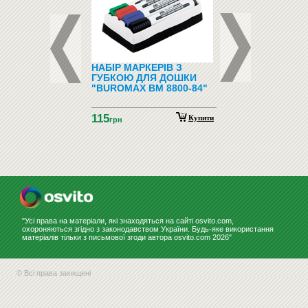
ФОНИ І
НАБІР МАРКЕРІВ З
ПІДЛОГОВІ ВІШАЛ
ФОНИ
ГУБКОЮ ДЛЯ ДОШКИ
"BUROMAX BM 8800-84"
115
Купити
грн
"Усі права на матеріали, які знаходяться на сайті osvito.com,
охороняються згідно з законодавством України. Будь-яке використання
матеріалів тільки з письмової згоди автора osvito.com 2026"
© Всі права захищені