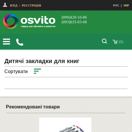
ВХІД
/
РЕЄСТРАЦІЯ
РУС
|
УКР
(099)428-16-86
(093)635-65-68
(0)
Дитячі закладки для книг
Сортувати
Рекомендовані товари