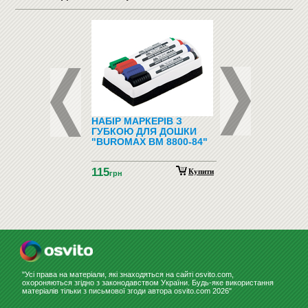
ФОНИ І
НАБІР МАРКЕРІВ З
ПІДЛОГОВІ ВІШАЛ
ФОНИ
ГУБКОЮ ДЛЯ ДОШКИ
"BUROMAX BM 8800-84"
115
Купити
грн
"Усі права на матеріали, які знаходяться на сайті osvito.com,
охороняються згідно з законодавством України. Будь-яке використання
матеріалів тільки з письмової згоди автора osvito.com 2026"