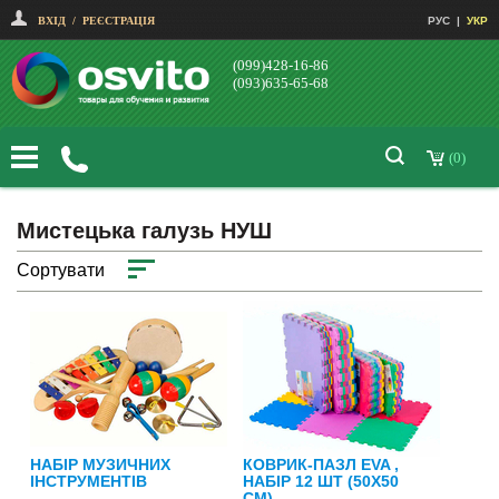
ВХІД
/
РЕЄСТРАЦІЯ
РУС
|
УКР
(099)428-16-86
(093)635-65-68
(0)
Мистецька галузь НУШ
Сортувати
НАБІР МУЗИЧНИХ
КОВРИК-ПАЗЛ EVA ,
ІНСТРУМЕНТІВ
НАБІР 12 ШТ (50Х50
СМ)