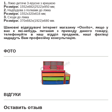
1.
Ліжко дитяче 3-ярусне з кришкою
Розміри:
1552х682(2522)х950 мм;
2.
Надбудова з полками до ліжка
Розміри:
1552х320х616 мм;
3.
Сходи до ліжка
Розміри:
370х682х(1922)х680 мм.
Шановні відвідувачі інтернет магазину «Osvito», якщо у
вас є які-небудь питання з приводу даного товару,
телефонуйте в наш відділ продажів, наші фахівці
нададуть Вам професійну консультацію.
ФОТО
ВІДГУКИ
Оставить отзыв