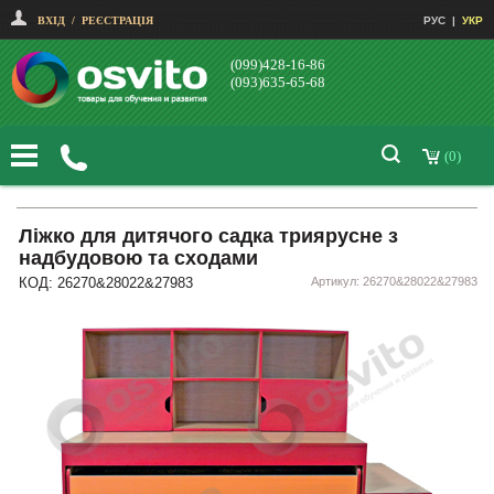
ВХІД
/
РЕЄСТРАЦІЯ
РУС
|
УКР
(099)428-16-86
(093)635-65-68
(0)
Ліжко для дитячого садка триярусне з
надбудовою та сходами
КОД: 26270&28022&27983
Артикул: 26270&28022&27983