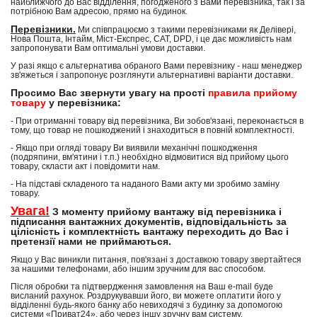
найближчого до Вас відділення, погодженого з Вами перевізника, так і за
потрібною Вам адресою, прямо на будинок.
Перевізники.
Ми співпрацюємо з такими перевізниками як Делівері,
Нова Пошта, Інтайм, Міст-Експрес, САТ, DPD, і це дає можливість нам
запропонувати Вам оптимальні умови доставки.
У разі якщо є альтернатива обраного Вами перевізнику - наш менеджер
зв'яжеться і запропонує розглянути альтернативні варіанти доставки.
Просимо Вас звернути увагу на прості
правила прийому
товару
у перевізника:
- При отриманні товару від перевізника, Ви зобов'язані, переконається в
тому, що товар не пошкоджений і знаходиться в повній комплектності.
- Якщо при огляді товару Ви виявили механічні пошкодження
(подряпини, вм'ятини і т.п.) необхідно відмовитися від прийому цього
товару, скласти акт і повідомити нам.
- На підставі складеного та наданого Вами акту ми зробимо заміну
товару.
Увага!
З моменту прийому вантажу від перевізника і
підписання вантажних документів, відповідальність за
цілісність і комплектність вантажу переходить до Вас і
претензії нами не приймаються.
Якщо у Вас виникли питання, пов'язані з доставкою товару звертайтеся
за нашими телефонами, або іншим зручним для вас способом.
Після обробки та підтвердження замовлення на Ваш e-mail буде
висланий рахунок. Роздрукувавши його, ви можете оплатити його у
відділенні будь-якого банку або невиходячі з будинку за допомогою
системи «Приват24», або через іншу зручну вам систему.