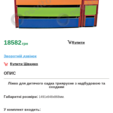
18582
Купити
грн
Зворотнiй дзвiнок
Купити Швидко
ОПИС
Ліжко для дитячого садка триярусне з надбудовою та
сходами
Габаритні розміри:
1491х648х868мм.
У комплект входить: