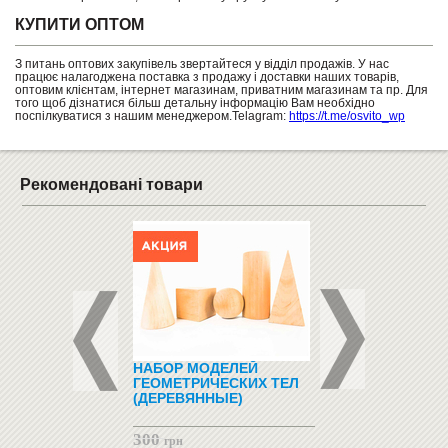
КУПИТИ ОПТОМ
З питань оптових закупівель звертайтеся у відділ продажів. У нас
працює налагоджена поставка з продажу і доставки наших товарів,
оптовим клієнтам, інтернет магазинам, приватним магазинам та пр. Для
того щоб дізнатися більш детальну інформацію Вам необхідно
поспілкуватися з нашим менеджером.Telagram:
https://t.me/osvito_wp
Рекомендовані товари
ЛЯ НУШ
НАБОР МОДЕЛЕЙ
КЕПКА З ГЕРБОМ
ГЕОМЕТРИЧЕСКИХ ТЕЛ
УКРАЇНИ, З ТРИЗ
(ДЕРЕВЯННЫЕ)
ЖОВТИМ ДИТЯЧА
300
350
грн
грн