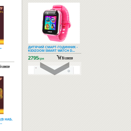
ДИТЯЧИЙ СМАРТ-ГОДИННИК -
"
KIDIZOOM SMART WATCH D...
2795
Купити
грн
Купити
СКЛЯНА ДОШКА ДЛЯ МАРКЕРА
60Х80 БІЛА
(В НАБ.
3056
Купити
грн
..