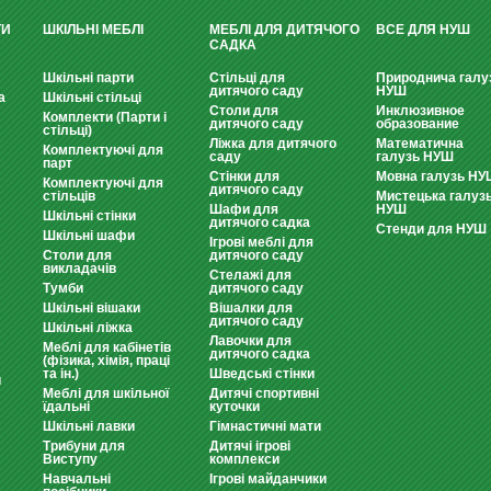
ТИ
ШКІЛЬНІ МЕБЛІ
МЕБЛІ ДЛЯ ДИТЯЧОГО
ВСЕ ДЛЯ НУШ
САДКА
Шкільні парти
Стільці для
Природнича галу
дитячого саду
НУШ
а
Шкільні стільці
Столи для
Инклюзивное
Комплекти (Парти і
дитячого саду
образование
стільці)
Ліжка для дитячого
Математична
Комплектуючі для
саду
галузь НУШ
парт
Стінки для
Мовна галузь НУ
Комплектуючі для
дитячого саду
стільців
Мистецька галуз
Шафи для
НУШ
Шкільні стінки
дитячого садка
Стенди для НУШ
Шкільні шафи
Ігрові меблі для
Столи для
дитячого саду
викладачів
Стелажі для
Тумби
дитячого саду
Шкільні вішаки
Вішалки для
дитячого саду
Шкільні ліжка
Лавочки для
Меблі для кабінетів
дитячого садка
(фізика, хімія, праці
та ін.)
Шведські стінки
и
Меблі для шкільної
Дитячі спортивні
їдальні
куточки
Шкільні лавки
Гімнастичні мати
Трибуни для
Дитячі ігрові
Виступу
комплекси
Навчальні
Ігрові майданчики