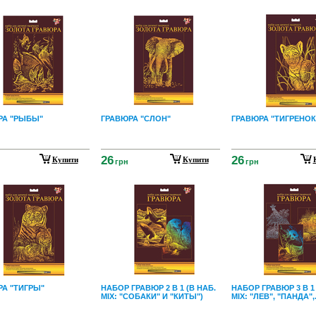
РА "РЫБЫ"
ГРАВЮРА "СЛОН"
ГРАВЮРА "ТИГРЕНОК
26
26
Купити
Купити
грн
грн
А "ТИГРЫ"
НАБОР ГРАВЮР 2 В 1 (В НАБ.
НАБОР ГРАВЮР 3 В 1 
МIХ: "СОБАКИ" И "КИТЫ")
МIХ: "ЛЕВ", "ПАНДА",.