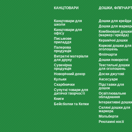
КАНЦТОВАРИ
ДОШКИ, ФЛІПЧАР
Канцтовари для
Дошки для крейди
школи
Дошки для маркер
Канцтовари для
Комбіновані дошки
офісу
(маркер / крейда)
Письмове
Керамічні дошки
приладдя
Коркові дошки для
Паперова
оголошень
продукція
Фліпчарти
Витратні матеріали
для друку
Дошки поворотні
Сувенірна
Текстильні дошки
продукція
для оголошень
Новорічний декор
Доски джутові
Кульки
Аксесуари
Скарбнички
Підставки для
дошок
Супутні товари для
дитячої творчості
Освітлювальне
обладнання
Книги
Інтерактивні дошк
Бейсболки та Кепки
Скляні дошки для
маркера
Мольберти
Рекламні носії