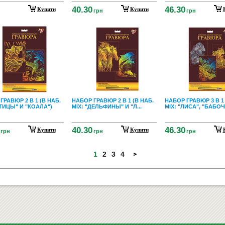
40.30
46.30
Купити
Купити
грн
грн
ГРАВЮР 2 В 1 (В НАБ.
НАБОР ГРАВЮР 2 В 1 (В НАБ.
НАБОР ГРАВЮР 3 В 1 
ПТИЦЫ" И "КОАЛА")
МIХ: "ДЕЛЬФИНЫ" И "Л...
МIХ: "ЛИСА", "БАБОЧК
40.30
46.30
Купити
Купити
грн
грн
грн
1
2
3
4