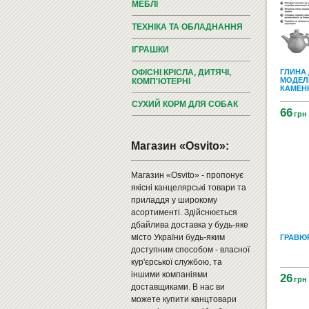
МЕБЛІ
ТЕХНІКА ТА ОБЛАДНАННЯ
ІГРАШКИ
ОФІСНІ КРІСЛА, ДИТЯЧІ,
ГЛИНА
МОДЕЛ
КОМП'ЮТЕРНІ
КАМЕН
СУХИЙ КОРМ ДЛЯ СОБАК
66
грн
Магазин «Osvito»:
Магазин «Osvito» - пропонує
якісні канцелярські товари та
приладдя у широкому
асортименті. Здійснюється
дбайлива доставка у будь-яке
місто України будь-яким
ГРАВЮ
доступним способом - власної
кур'єрської службою, та
іншими компаніями
26
грн
доставщиками. В нас ви
можете купити канцтовари