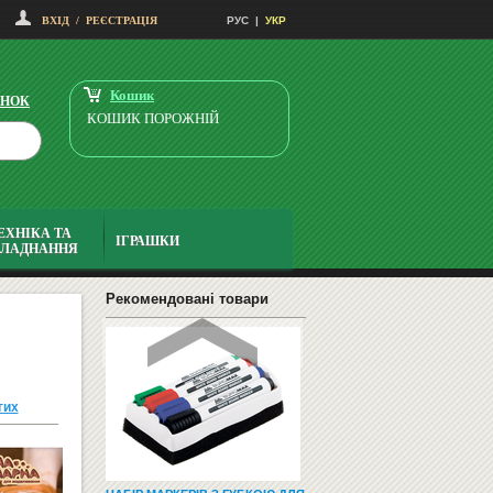
ВХІД
/
РЕЄСТРАЦІЯ
РУС
|
УКР
НАВЧАЛЬНІ ТА РОЗВИВАЮЧІ
ІГРИ
Кошик
ІНОК
КОШИК ПОРОЖНІЙ
ЕХНІКА ТА
ІГРАШКИ
БЛАДНАННЯ
СМАРТФОНИ І ТЕЛЕФОНИ
Рекомендовані товари
гих