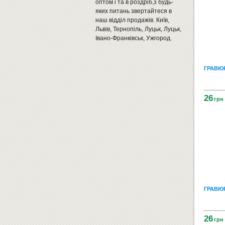
оптом і та в роздріб,з будь-
яких питань звертайтеся в
наш відділ продажів. Київ,
Львів, Тернопіль, Луцьк, Луцьк,
Івано-Франківськ, Ужгород.
ГРАВЮ
26
грн
ГРАВЮ
26
грн