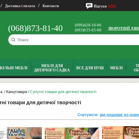
/
/
Доставка і оплата
Контакти
Відгуки
(118)
(099)428-16-86
(068)873-81-40
ЗВОРОТНІЙ ДЗВ
(093)635-65-68
МЕБЛІ ДЛЯ
Т
КІЛЬНІ МЕБЛІ
ВСЕ ДЛЯ НУШ
МЕБЛІ
ДИТЯЧОГО САДКА
О
на
/
Канцтовари
/
Супутні товари для дитячої творчості
ні товари для дитячої творчості
Сортувати:
від дешевих до доро