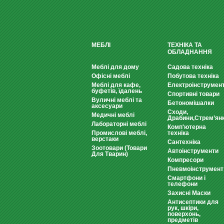
МЕБЛІ
ТЕХНІКА ТА
ОБЛАДНАННЯ
Меблі для дому
Садова техніка
Офісні меблі
Побутова техніка
Меблі для кафе,
Електроінструмен
буфетів, їдалень
Спортивні товари
Вуличні меблі та
Бетономішалки
аксесуари
Сходи,
Медичні меблі
Драбини,Стрем’ян
Лабораторні меблі
Комп'ютерна
Промислові меблі,
техніка
верстаки
Сантехніка
Зоотовари (Товари
Автоінструменти
Для Тварин)
Компресори
Пневмоінструмент
Смартфони і
телефони
Захисні Маски
Антисептики для
рук, шкіри,
поверхонь,
предметів