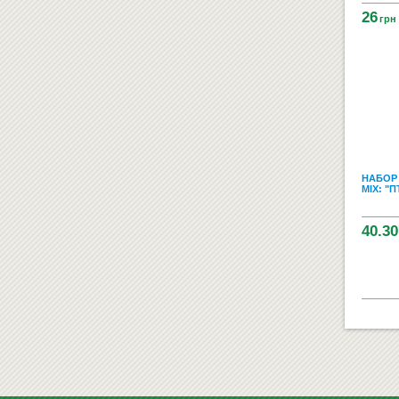
26
грн
НАБОР 
МIХ: "
40.30