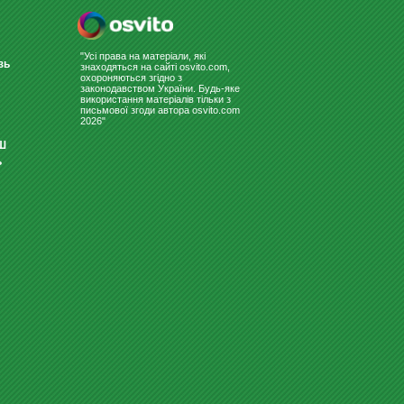
"Усі права на матеріали, які
зь
знаходяться на сайті osvito.com,
охороняються згідно з
законодавством України. Будь-яке
ФЛІПЧАРТ ДЛЯ МАРКЕРА
використання матеріалів тільки з
МОБІЛЬНИЙ 65Х100
письмової згоди автора osvito.com
2026"
5300
Купити
грн
Ш
ь
ІГРОВИЙ НАБІР - НОЇВ КОВЧЕГ
(УКРАЇНСЬКИЙ)
2047
Купити
грн