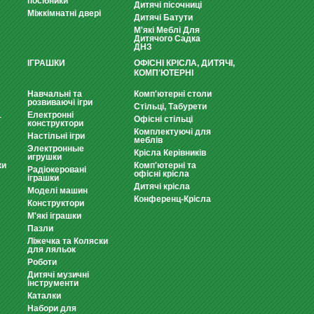
посібники
Дитячі пісочниці
Міжкімнатні двері
Дитячі Батути
М'які Меблі Для
Дитячого Садка
ДНЗ
ІГРАШКИ
ОФІСНІ КРІСЛА, ДИТЯЧІ,
КОМП'ЮТЕРНІ
Навчальні та
Комп'ютерні столи
розвиваючі ігри
Стільці, Табурети
Електронні
т
Офісні стільці
конструктори
Комплектуючі для
Настільні ігри
меблів
Электронные
Крісла Керівників
игрушки
ки
Комп'ютерні та
Радіокеровані
офісні крісла
іграшки
Дитячі крісла
Моделі машин
Конференц-Крісла
Конструктори
М'які іграшки
Пазли
Ліжечка та Коляски
для ляльок
Роботи
Дитячі музичні
інструменти
Каталки
Набори для