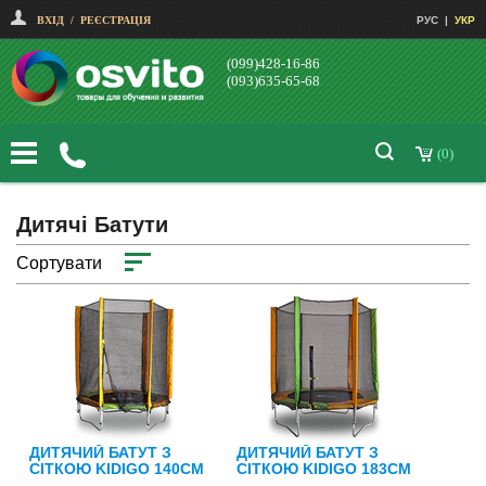
ВХІД
/
РЕЄСТРАЦІЯ
РУС
|
УКР
(099)428-16-86
(093)635-65-68
(0)
Дитячі Батути
Сортувати
ДИТЯЧИЙ БАТУТ З
ДИТЯЧИЙ БАТУТ З
СІТКОЮ KIDIGO 140СМ
СІТКОЮ KIDIGO 183СМ