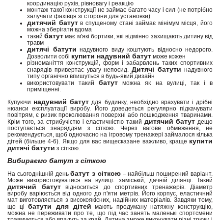
координацію рухів, рівновагу і реакцію
монтаж такої конструкції не займає багато часу і сил (не потрібно
залучати фахівця зі сторони для установки)
дитячий батут
в спущеному стані займає мінімум місця, його
можна зберігати вдома
батут
такий
має м'які бортики, які відмінно захищають дитину від
травм
дитячі батути
надувного виду коштують відносно недорого.
купити надувний батут
Дозволити собі
може кожен
різноманіття конструкцій, форм і забарвлень таких спортивних
Дитячі батути
снарядів привертає увагу непосид.
надувного
типу органічно впишуться в будь-який дизайн
батут
використовувати такий
можна як на вулиці, так і в
приміщенні.
надувний батут
Купуючи
для будинку, необхідно врахувати і дрібні
нюанси експлуатації виробу. Його доведеться регулярно підкачувати
повітрям, є ризик проколювання поверхні або пошкодження тваринами.
дитячий батут
Крім того, за стрибучістю і еластичністю такий
дещо
поступається знаряддям з сіткою. Через вагове обмеження, не
рекомендується, щоб одночасно на ігровому тренажері займалося кілька
купити
дітей (більше 4-6). Якщо для вас вищесказане важливо, краще
дитячі батути
з сіткою.
Вибираємо батут з сіткою
батут з сіткою
На сьогоднішній день
– найбільш поширений варіант.
Може використовуватися на вулиці: заміській, дачній ділянці. Такий
дитячий батут
відноситься до спортивних тренажерів. Діаметр
виробу варіюється від одного до п'яти метрів. Його корпус, еластичний
мат виготовляється з високоякісних, надійних матеріалів. Завдяки тому,
батути для дітей
що ці
мають продуману натяжну конструкцію,
можна не переживати про те, що під час занять маленькі спортсмени
травмуються або впадуть за край. Дитина зможе виконувати різні трюки і