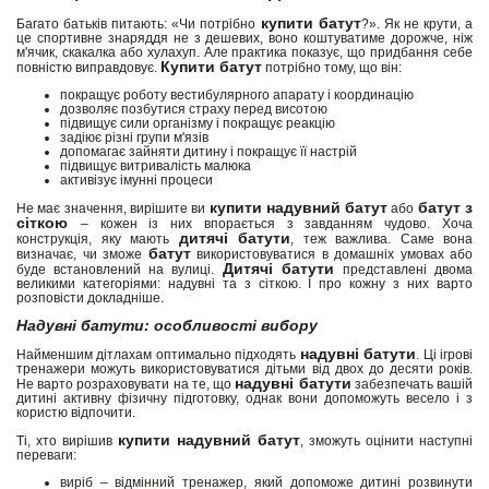
купити батут
Багато батьків питають: «Чи потрібно
?». Як не крути, а
це спортивне знаряддя не з дешевих, воно коштуватиме дорожче, ніж
м'ячик, скакалка або хулахуп. Але практика показує, що придбання себе
Купити батут
повністю виправдовує.
потрібно тому, що він:
покращує роботу вестибулярного апарату і координацію
дозволяє позбутися страху перед висотою
підвищує сили організму і покращує реакцію
задіює різні групи м'язів
допомагає зайняти дитину і покращує її настрій
підвищує витривалість малюка
активізує імунні процеси
купити надувний батут
батут з
Не має значення, вирішите ви
або
сіткою
– кожен із них впорається з завданням чудово. Хоча
дитячі батути
конструкція, яку мають
, теж важлива. Саме вона
батут
визначає, чи зможе
використовуватися в домашніх умовах або
Дитячі батути
буде встановлений на вулиці.
представлені двома
великими категоріями: надувні та з сіткою. І про кожну з них варто
розповісти докладніше.
Надувні батути: особливості вибору
надувні батути
Найменшим дітлахам оптимально підходять
. Ці ігрові
тренажери можуть використовуватися дітьми від двох до десяти років.
надувні батути
Не варто розраховувати на те, що
забезпечать вашій
дитині активну фізичну підготовку, однак вони допоможуть весело і з
користю відпочити.
купити надувний батут
Ті, хто вирішив
, зможуть оцінити наступні
переваги:
виріб – відмінний тренажер, який допоможе дитині розвинути