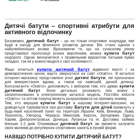
Дитячі батути – спортивні атрибути для
активного відпочинку
дитячий батут
Безумовно,
– це не тільки спортивне знаряддя, яке
буде в нагоді для фізичного розвитку дитини. Він стане однією з
найулюбленіших розваг. Враховуючи те, що на сучасному ринку
купити батут
представлені пропозиції різних виробників, можна
недорого. Однак визначитися з правильним варіантом батькам буває
складно, так як у кожної моделі є свої особливості.
купити дитячий батут
Якщо хочеться
відмінної якості і за
демократичною ціною, варто звернутися на сайт «Освіто». В каталозі
дитячі батути
інтернет-магазину представлені різні
, які призначені
для використання вдома, а також на заміській, дачній ділянці.
купити
Консультанти «Освіто» допоможуть з вибором тим, хто думає
дитячий батут
. Вони детально розкажуть про кожну з
запропонованих в електронному каталозі модель. Постійні клієнти
«Освіто» та оптові покупці можуть розраховувати на приємну знижку.
купити батут
Тим, хто вирішив
в нашому інтернет-магазині, не
Батути для дітей
доведеться турбуватися про доставку.
привезуть у
будь-який населений пункт на території України: Київ, Вінницю, Львів,
Тернопіль, Ужгород, Черкаси, Миколаїв, Херсон, Запоріжжя, Одесу,
Харків, Дніпропетровськ, Донецьк, Луганськ та ін. Доставка займає
дитячий батут
близько 1-2 днів. Отримавши
, ви зможете залучити
своїх малюків до регулярних спортивних занять в ігровій формі.
НАВІЩО ПОТРІБНО КУПИТИ ДИТЯЧИЙ БАТУТ?