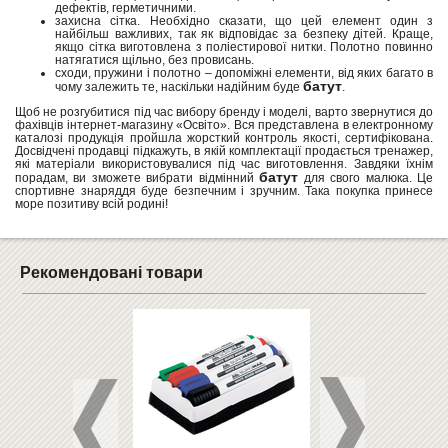
дефектів, герметичними.
захисна сітка. Необхідно сказати, що цей елемент один з
найбільш важливих, так як відповідає за безпеку дітей. Краще,
якщо сітка виготовлена з поліестирової нитки. Полотно повинно
натягатися щільно, без провисань.
сходи, пружини і полотно – допоміжні елементи, від яких багато в
батут
чому залежить те, наскільки надійним буде
.
Щоб не розгубитися під час вибору бренду і моделі, варто звернутися до
фахівців інтернет-магазину «Освіто». Вся представлена в електронному
каталозі продукція пройшла жорсткий контроль якості, сертифікована.
Досвідчені продавці підкажуть, в якій комплектації продається тренажер,
які матеріали використовувалися під час виготовлення. Завдяки їхнім
батут
порадам, ви зможете вибрати відмінний
для свого малюка. Це
спортивне знаряддя буде безпечним і зручним. Така покупка принесе
море позитиву всій родині!
Рекомендовані товари