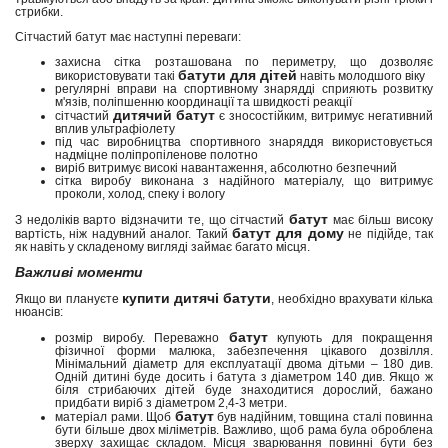
стрибки.
Сітчастий батут має наступні переваги:
захисна сітка розташована по периметру, що дозволяє
батути для дітей
використовувати такі
навіть молодшого віку
регулярні вправи на спортивному знарядді сприяють розвитку
м'язів, поліпшенню координації та швидкості реакції
дитячий
батут
сітчастий
є зносостійким, витримує негативний
вплив ультрафіолету
під час виробництва спортивного знаряддя використовується
надміцне поліпропіленове полотно
виріб витримує високі навантаження, абсолютно безпечний
сітка виробу виконана з надійного матеріалу, що витримує
проколи, холод, спеку і вологу
батут
З недоліків варто відзначити те, що сітчастий
має більш високу
батут для дому
вартість, ніж надувний аналог. Такий
не підійде, так
як навіть у складеному вигляді займає багато місця.
Важливі моменти
купити дитячі батути
Якщо ви плануєте
, необхідно врахувати кілька
нюансів:
батут
розмір виробу. Переважно
купують для покращення
фізичної форми малюка, забезпечення цікавого дозвілля.
Мінімальний діаметр для експлуатації двома дітьми – 180 див.
Одній дитині буде досить і батута з діаметром 140 див. Якщо ж
біля стрибаючих дітей буде знаходитися дорослий, бажано
придбати виріб з діаметром 2,4-3 метри.
батут
матеріал рами. Щоб
був надійним, товщина сталі повинна
бути більше двох міліметрів. Важливо, щоб рама була оброблена
зверху захищає складом. Місця зварювання повинні бути без