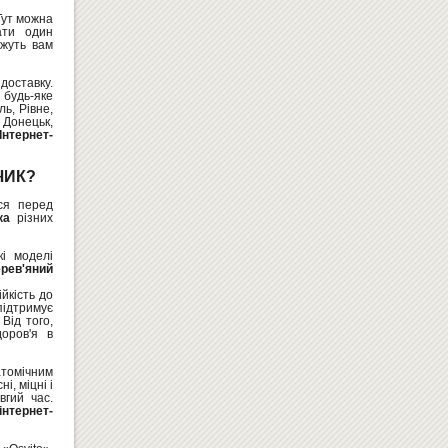
Тут можна
ти один
ожуть вам
оставку.
будь-яке
ФЛІПЧАРТ ДЛЯ МАРКЕРА
ль, Рівне,
МОБІЛЬНИЙ 65Х100
 Донецьк,
Інтернет-
5300
Купити
грн
ЧИК?
ся перед
ка
різних
і моделі
рев'яний
ійкість до
підтримує
Від того,
ІГРОВИЙ НАБІР - НОЇВ КОВЧЕГ
оров'я в
(УКРАЇНСЬКИЙ)
2047
Купити
грн
атомічним
і, міцні і
гий час.
інтернет-