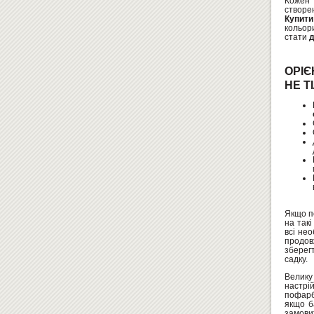
Коже
створе
Купити
кольори
стати
д
ОРІ
НЕ Т
Якщо п
на так
всі не
продовж
зберег
садку.
Велику 
настрій
пофарб
якщо б
замовит