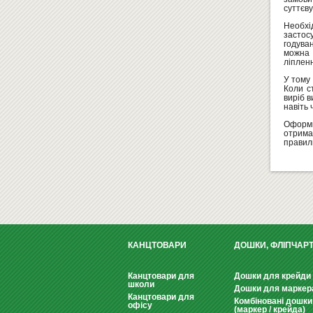
суттєву
Необхі
застосу
годува
можна 
ліпленн
У тому 
Коли с
виріб в
навіть 
Оформи
отрима
правил
КАНЦТОВАРИ
ДОШКИ, ФЛІПЧАР
Канцтовари для
Дошки для крейди
школи
Дошки для маркер
Канцтовари для
Комбіновані дошки
офісу
(маркер / крейда)