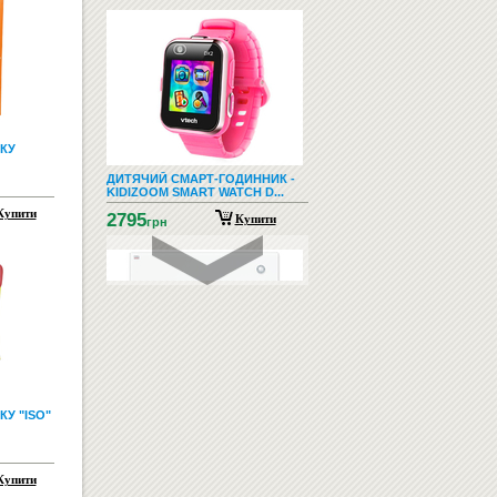
КУ
ДИТЯЧИЙ СМАРТ-ГОДИННИК -
KIDIZOOM SMART WATCH D...
Купити
2795
Купити
грн
У "ISO"
СКЛЯНА ДОШКА ДЛЯ МАРКЕРА
60Х80 БІЛА
3056
Купити
грн
Купити