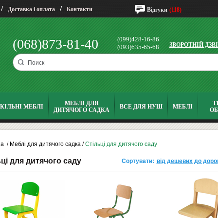
/
/
Доставка і оплата
Контакти
Відгуки
(118)
(099)428-16-86
(068)873-81-40
ЗВОРОТНІЙ ДЗВ
(093)635-65-68
МЕБЛІ ДЛЯ
Т
КІЛЬНІ МЕБЛІ
ВСЕ ДЛЯ НУШ
МЕБЛІ
ДИТЯЧОГО САДКА
О
на
/
Меблі для дитячого садка
/
Стільці для дитячого саду
ці для дитячого саду
Сортувати:
від дешевих до доро