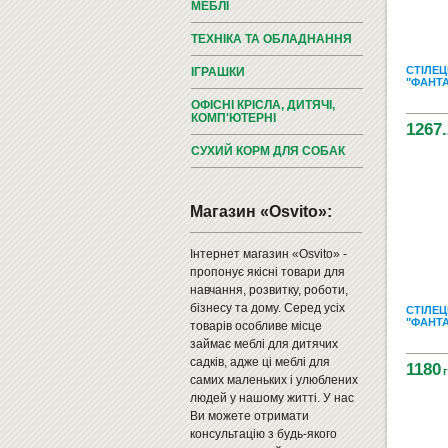
МЕБЛІ
ТЕХНІКА ТА ОБЛАДНАННЯ
СТІЛЕЦ
ІГРАШКИ
"ФАНТА
ОФІСНІ КРІСЛА, ДИТЯЧІ,
КОМП'ЮТЕРНІ
1267.
СУХИЙ КОРМ ДЛЯ СОБАК
Магазин «Osvito»:
Інтернет магазин «Osvito» -
пропонує якісні товари для
навчання, розвитку, роботи,
бізнесу та дому. Серед усіх
СТІЛЕЦ
"ФАНТА
товарів особливе місце
займає меблі для дитячих
садків, адже ці меблі для
1180
самих маленьких і улюблених
людей у нашому житті. У нас
Ви можете отримати
консультацію з будь-якого