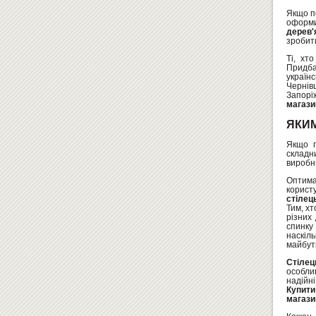
Якщо п
оформ
дерев'
зробити
Ті, хт
Придб
українс
Чернівц
Запорі
магази
ЯКИМ
Якщо 
складн
виробн
Оптим
корист
стілец
Тим, х
різних
спинку
наскіл
майбут
Стілец
особлив
надійн
Купити
магази