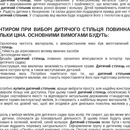
н
дитячий стілець
, який представлений у електронному каталозі сайту «
ний з урахуванням дитячої неакуратності і грайливості, що властиво для юн
 дитячий стільчик
можна різної форми і кольору. Дітей приваблюють помітні 
. Радість дитини є безцінною. І в силах дорослих подарувати привід для неї.
итячий стільчик
. У старшому віці малюк буде згадувати його з теплотою в душ
ЄНТИРОМ ПРИ ВИБОРІ ДИТЯЧОГО СТІЛЬЦЯ ПОВИННА
ІЛЬКИ
ЦІНА
. ОСНОВНИМИ ВИМОГАМИ БУДУТЬ:
Екологічна чистота матеріалів, з використанням яких був виготовлени
стілець
Стійкість до агресивного впливу миючих засобів
Ортопедичні якості
Дизайн (
дитячий стілець
повинен органічно вписуватися в інтер'єр пр
дитячого садка)
Конструкція, яка виключає можливість отримання травм.
Дитячий стілець
не
мати гострих кутів, а також виступаючих деталей.
Невелика вага. Потрібно пам'ятати про те, що
дитячий стільчи
використовувати малюки, які стануть переставляти його при підготовці робочог
отрібно
купити дитячий стільчик
, краще вибрати просту, але надійну констру
і вироби більш ніж доступна. При цьому такий
дитячий стілець
обов'язково 
обхідні сертифікати якості та відповідати актуальним державним стандартам
ити термін експлуатації меблів, їх створюють з найбільш міцних матеріалів. 
ти виріб на довгий час, щоб він згодився для декількох поколінь малюків у
роль у виборі меблів для дитячого садка грає колір. Не секрет, що він може вп
 дитини, спонукати до пізнавальної діяльності. В цьому плані будуть цікаві
овані в зелений, жовтий, синій кольори.
Дитячий стільчик
може бути і колі
атьки віддають перевагу натуральності. Оформляючи групу в дитячому сад
и на сайті «Osvito» цілий комплект стільців. Оптові покупці можуть розрахо