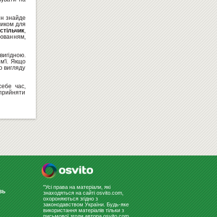
Він знайде
чиком для
стільчик
,
ДОШКА-ВІТРИНА ДЛЯ МАРКЕРА
юванням,
90Х120 "2Х3 GS2129"
11309
Купити
грн
 вигідною.
м'ї. Якщо
о вигляду
ебе час,
 прийняти
НАГЛЯДНО-ДИДАКТИЧЕСКИЙ
МАТЕРИАЛ С УКРАИНСКОГО Я...
1490
Купити
грн
"Усі права на матеріали, які
зь
знаходяться на сайті osvito.com,
охороняються згідно з
законодавством України. Будь-яке
використання матеріалів тільки з
письмової згоди автора osvito.com