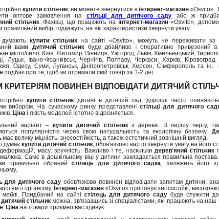
отрібно
купити стільчик
, ви можете звернутися в
інтернет-магазин
«Osvito». 
ити оптове замовлення на
стільці для дитячого саду
або ж придба
яний стільчик
. Фахівці, що працюють на
інтернет-магазин
«Osvito», допом
 правильний вибір, підкажуть, на які характеристики звернути увагу.
о думають
купити стільчик
на сайті «Osvito», можуть не переживати за д
аний вами
дитячий стільчик
буде дбайливо і оперативно привезений в 
ьке місто/село: Київ, Житомир, Вінниця, Ужгород, Львів, Хмельницький, Тернопі
і, Луцьк, Івано-Франківськ, Чернігів, Полтаву, Черкаси, Харків, Кіровоград,
жжя, Одесу, Суми, Луганськ, Дніпропетровськ, Херсон, Сімферополь та ін.
н
подбає про те, щоб ви отримали свій товар за 1-2 дні.
 КРИТЕРІЯМ ПОВИНЕН ВІДПОВІДАТИ ДИТЯЧИЙ СТІЛЬ
потрібно
купити стільчик
дитині в дитячий сад, дорослі часто опиняють
им вибором. На сучасному ринку представлені
стільці для дитячого сад
иків.
Ціна
і якість моделей істотно відрізняється.
альний варіант –
купити дитячий стільчик
з дерева. В першу чергу, так
уються популярністю через свою натуральність та екологічну безпеку.
Де
ь
має велику міцність, зносостійкість, а також естетичний зовнішній вигляд.
то думає
купити дитячий стільчик
, обов'язково варто звернути увагу на його ст
 деформацій, масу, зручність. Важливо і те, наскільки
дерев'яний стільчик
 малюка. Саме в дошкільному віці у дитини закладається правильна постава. 
ьки правильно обраний
стілець для дитячого садка
, залежить його зд
ньому.
ь для дитячого саду
обов'язково повинен відповідати запитам дитини, ан
остям її організму.
Інтернет-магазин
«Osvito» пропонує зносостійкі, високоякісн
і меблі. Придбаний на сайті
стілець для дитячого саду
буде служити дов
 дитячий стільчик
можна, зв'язавшись зі спеціалістами, які працюють на наш
н
.
Ціна
на товари приємно вас здивує.