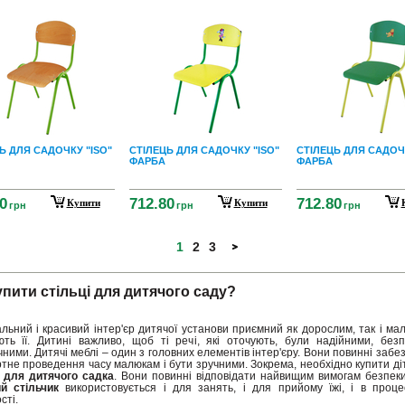
Ь ДЛЯ САДОЧКУ "ISO"
СТІЛЕЦЬ ДЛЯ САДОЧКУ "ISO"
СТІЛЕЦЬ ДЛЯ САДОЧК
ФАРБА
ФАРБА
0
712.80
712.80
Купити
Купити
грн
грн
грн
1
2
3
упити стільці для дитячого саду?
льний і красивий інтер'єр дитячої установи приємний як дорослим, так і мал
ують її. Дитині важливо, щоб ті речі, які оточують, були надійними, без
ними. Дитячі меблі – один з головних елементів інтер'єру. Вони повинні забе
тне проведення часу малюкам і бути зручними. Зокрема, необхідно купити діт
і для дитячого садка
. Вони повинні відповідати найвищим вимогам безпеки 
й стільчик
використовується і для занять, і для прийому їжі, і в процес
сті.