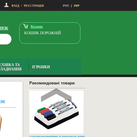
ВХІД
/
РЕЄСТРАЦІЯ
РУС
|
УКР
НАВЧАЛЬНІ ТА РОЗВИВАЮЧІ
ІГРИ
Кошик
ІНОК
КОШИК ПОРОЖНІЙ
ЕХНІКА ТА
ІГРАШКИ
БЛАДНАННЯ
СМАРТФОНИ І ТЕЛЕФОНИ
Рекомендовані товари
гих