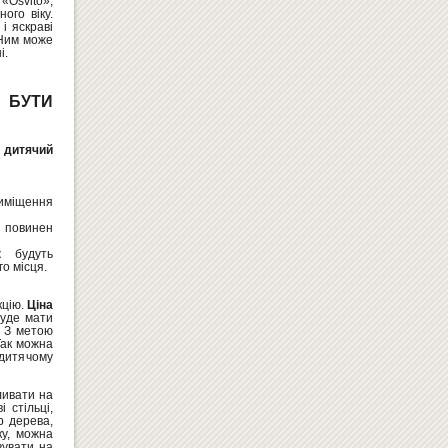
Osvito»,
ого віку.
і яскраві
 Ним може
і.
РОСТОМЕР "ОБЕЗЬЯНКИ"
 БУТИ
319
Купити
грн
й
дитячий
иміщення
 повинен
к
будуть
о місця.
ДОШКА КОМБІНОВАНА ДЛЯ
кцію.
Ціна
КРЕЙДИ І МАРКЕРА 400Х300 ...
буде мати
. З метою
Замовити
Так можна
 дитячому
ливати на
 стільці,
р дерева,
ку, можна
вувати на