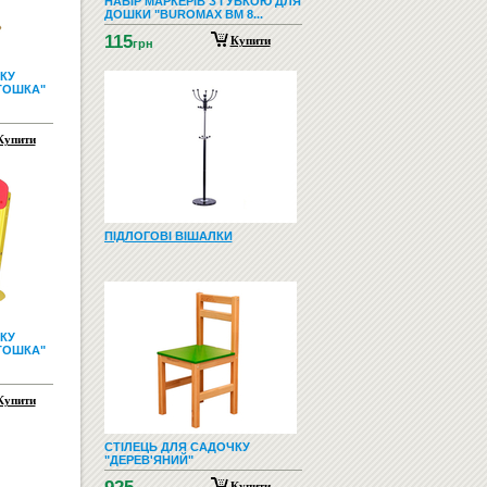
НАБІР МАРКЕРІВ З ГУБКОЮ ДЛЯ
ДОШКИ "BUROMAX BM 8...
115
Купити
грн
КУ
ТОШКА"
Купити
ПІДЛОГОВІ ВІШАЛКИ
КУ
ТОШКА"
Купити
СТІЛЕЦЬ ДЛЯ САДОЧКУ
"ДЕРЕВ'ЯНИЙ"
Купити