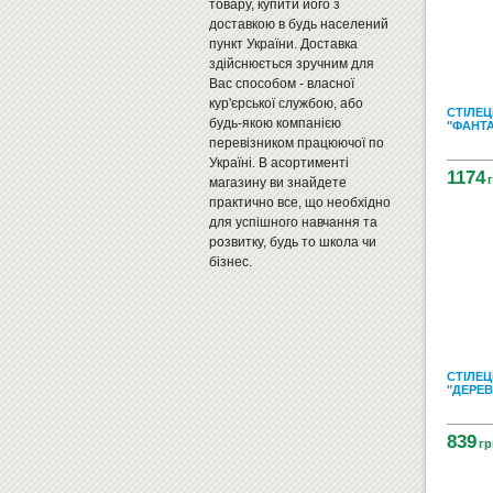
товару, купити його з
доставкою в будь населений
пункт України. Доставка
здійснюється зручним для
Вас способом - власної
кур'єрської службою, або
СТІЛЕЦ
будь-якою компанією
"ФАНТА
перевізником працюючої по
Україні. В асортименті
1174
магазину ви знайдете
практично все, що необхідно
для успішного навчання та
розвитку, будь то школа чи
бізнес.
СТІЛЕЦ
"ДЕРЕВ
839
гр