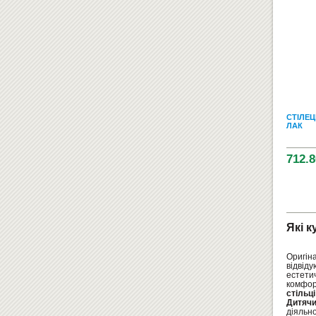
СТІЛЕЦ
ЛАК
712.8
Які к
Оригіна
відвід
естетич
комфор
стільц
Дитячи
діяльно