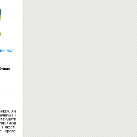
СВЕТИЛЬНИК ДЛЯ ШКОЛЬНЫХ
ДОСОК "ВІГА 150 ЛЕДПО"
У "ISO"
1380
Купити
грн
Купити
ДИТЯЧІ ЛІЖЕЧКА
юкам, які
печними і
зпечувати
ям якісні
і якості.
і ігрової