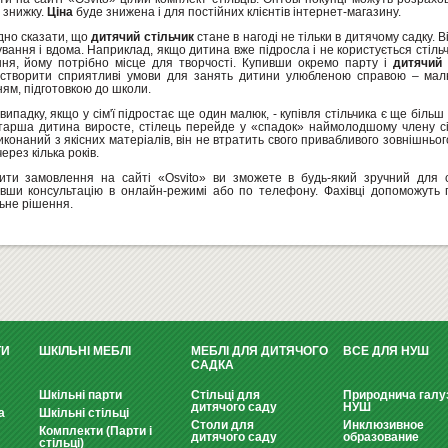
 знижку.
Ціна
буде знижена і для постійних клієнтів інтернет-магазину.
дно сказати, що
дитячий стільчик
стане в нагоді не тільки в дитячому садку. 
вання і вдома. Наприклад, якщо дитина вже підросла і не користується стіль
ння, йому потрібно місце для творчості. Купивши окремо парту і
дитячий 
створити сприятливі умови для занять дитини улюбленою справою – мал
ям, підготовкою до школи.
випадку, якщо у сім'ї підростає ще один малюк, - купівля стільчика є ще більш
тарша дитина виросте, стілець перейде у «спадок» наймолодшому члену сі
иконаний з якісних матеріалів, він не втратить свого привабливого зовнішньог
через кілька років.
ти замовлення на сайті «Osvito» ви зможете в будь-який зручний для с
вши консультацію в онлайн-режимі або по телефону. Фахівці допоможуть
ьне рішення.
ТИ
ШКІЛЬНІ МЕБЛІ
МЕБЛІ ДЛЯ ДИТЯЧОГО
ВСЕ ДЛЯ НУШ
САДКА
Шкільні парти
Стільці для
Природнича галу
дитячого саду
НУШ
а
Шкільні стільці
Столи для
Инклюзивное
Комплекти (Парти і
дитячого саду
образование
стільці)