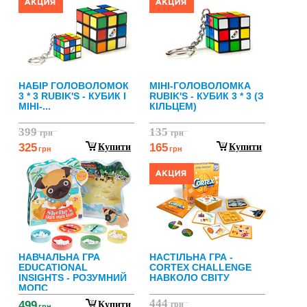
НАБІР ГОЛОВОЛОМОК
МІНІ-ГОЛОВОЛОМКА
3 * 3 RUBIK'S - КУБИК І
RUBIK'S - КУБИК 3 * 3 (З
МІНІ-...
КІЛЬЦЕМ)
399
135
грн
грн
325
165
Купити
Купити
грн
грн
НАВЧАЛЬНА ГРА
НАСТІЛЬНА ГРА -
EDUCATIONAL
CORTEX CHALLENGE
INSIGHTS - РОЗУМНИЙ
НАВКОЛО СВІТУ
МОПС
444
499
Купити
грн
грн