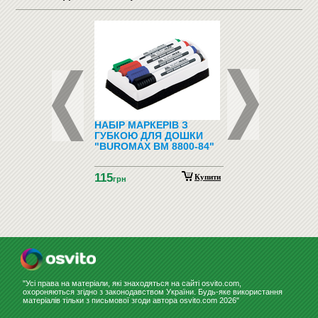
ФОНИ І
НАБІР МАРКЕРІВ З
ПІДЛОГОВІ ВІШАЛ
ФОНИ
ГУБКОЮ ДЛЯ ДОШКИ
"BUROMAX BM 8800-84"
115
Купити
грн
"Усі права на матеріали, які знаходяться на сайті osvito.com,
охороняються згідно з законодавством України. Будь-яке використання
матеріалів тільки з письмової згоди автора osvito.com 2026"