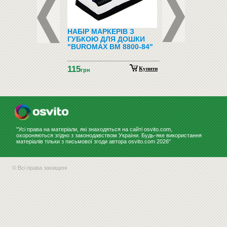
ФОНИ І
НАБІР МАРКЕРІВ З
ПІДЛОГОВІ ВІШАЛ
ФОНИ
ГУБКОЮ ДЛЯ ДОШКИ
"BUROMAX BM 8800-84"
115
Купити
грн
"Усі права на матеріали, які знаходяться на сайті osvito.com,
охороняються згідно з законодавством України. Будь-яке використання
матеріалів тільки з письмової згоди автора osvito.com 2026"
© Всі права захищені