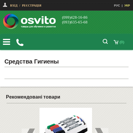
ВХІД
/
РЕЄСТРАЦІЯ
РУС
|
УКР
(099)428-16-86
(093)635-65-68
(0)
Средства Гигиены
Рекомендовані товари