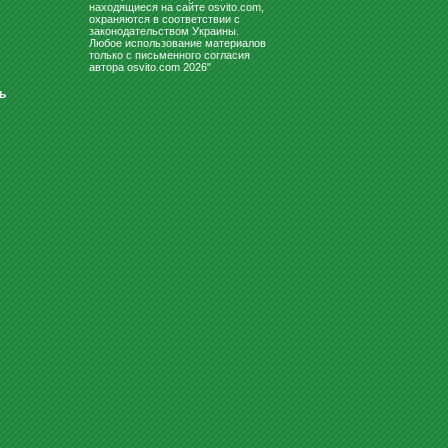
находящиеся на сайте osvito.com,
50
охраняются в соответствии с
Купить
грн
законодательством Украины.
Любое использование материалов
только с письменного согласия
автора osvito.com 2026"
ь
РЕКЛАМНЫЕ НОСИТЕЛИ
ДЕТСКИЕ БАТУТЫ