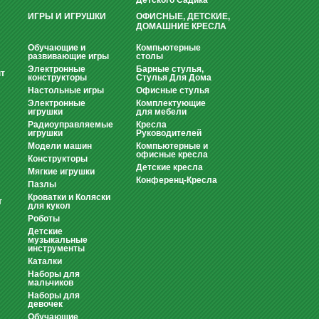
Детского Садика
ИГРЫ И ИГРУШКИ
ОФИСНЫЕ, ДЕТСКИЕ,
ДОМАШНИЕ КРЕСЛА
Обучающие и
Компьютерные
развивающие игры
столы
Электронные
Барные стулья,
т
конструкторы
Стулья Для Дома
Настольные игры
Офисные стулья
Электронные
Комплектующие
игрушки
для мебели
Радиоуправляемые
Кресла
игрушки
Руководителей
Модели машин
Компьютерные и
офисные кресла
Конструкторы
Детские кресла
Мягкие игрушки
Конференц-Кресла
Пазлы
Кроватки и Коляски
т
для кукол
Роботы
Детские
музыкальные
инструменты
Каталки
Наборы для
мальчиков
Наборы для
девочек
Обучающие