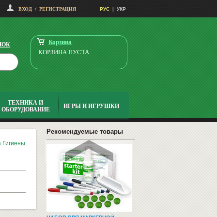
ВХОД
/
РЕГИСТРАЦИЯ
РУС
|
УКР
ФЛИПЧАРТЫ
Корзина
НОК
КОРЗИНА ПУСТА
ТЕХНИКА И
ИГРЫ И ИГРУШКИ
ОБОРУДОВАНИЕ
НАГЛЯДНО-ДИДАКТИЧЕСКИЙ
МАТЕРИАЛ С УКРАИНСКОГО Я...
1490
Купить
Рекомендуемые товары
грн
 Гигиены