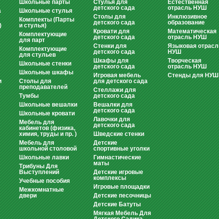
Школьные парты
Стулья для
Естественная
детского сада
отрасль НУШ
а
Школьные стулья
Столы для
Инклюзивное
Комплекты (Парты
детского сада
образование
)
и стулья)
Кровати для
Математическая
Комплектующие
детского сада
отрасль НУШ
для парт
Стенки для
Языковая отрасл
Комплектующие
детского сада
НУШ
для стульев
Шкафы для
Творческая
Школьные стенки
детского сада
отрасль НУШ
Школьные шкафы
Игровая мебель
Стенды для НУШ
и
Столы для
для детского сада
преподавателей
Стеллажи для
Тумбы
детского сада
Школьные вешалки
Вешалки для
детского сада
Школьные кровати
Лавочки для
Мебель для
детского сада
кабинетов (физика,
химия, труды и пр. )
Шведские стенки
Мебель для
Детские
школьной столовой
спортивные уголки
Школьные лавки
Гимнастические
маты
Трибуны Для
Выступлений
Детские игровые
комплексы
Учебные пособия
Игровые площадки
Межкомнатные
двери
Детские песочницы
Детские Батуты
Мягкая Мебель Для