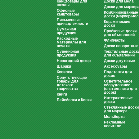
Канцтовары для
Доски для мела
школы
Доски для маркер
Офисные
Комбинированные
канцтовары
доски (маркер/мел
Письменные
Керамические
принадлежности
доски
Бумажная
Пробковые доски
продукция
для объявлений
Расходные
Флипчарты
материалы для
печати
Доски поворотные
Сувенирная
Текстильные доск
продукция
для объявлений
Новогодний декор
Доски джутовые
Шарики
Аксессуары
Копилки
Подставки для
досок
Сопутствующие
товары для
Осветительное
детского
оборудование
творчества
(светильники для
досок)
Книги
Интерактивные
Бейсболки и Кепки
доски
Стеклянные доски
для маркера
Мольберты
Рекламные
носители