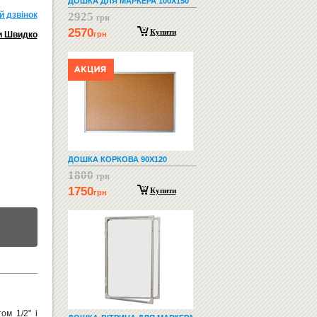
ДОШКА ДЛЯ МАРКЕРА 100Х150
й дзвiнок
2925
грн
2570
Купити
и Швидко
грн
ДОШКА КОРКОВА 90Х120
1800
грн
1750
Купити
грн
ом 1/2" і