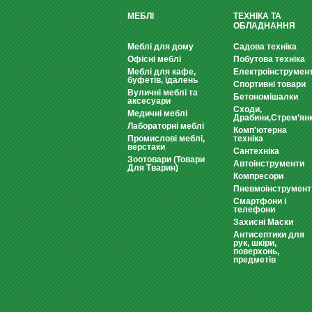
МЕБЛІ
ТЕХНІКА ТА
ОБЛАДНАННЯ
Меблі для дому
Садова техніка
Офісні меблі
Побутова техніка
Меблі для кафе,
Електроінструмен
буфетів, їдалень
Спортивні товари
Вуличні меблі та
Бетономішалки
аксесуари
Сходи,
Медичні меблі
Драбини,Стрем’ян
Лабораторні меблі
Комп'ютерна
Промислові меблі,
техніка
верстаки
Сантехніка
Зоотовари (Товари
Автоінструменти
Для Тварин)
Компресори
Пневмоінструмент
Смартфони і
телефони
Захисні Маски
Антисептики для
рук, шкіри,
поверхонь,
предметів