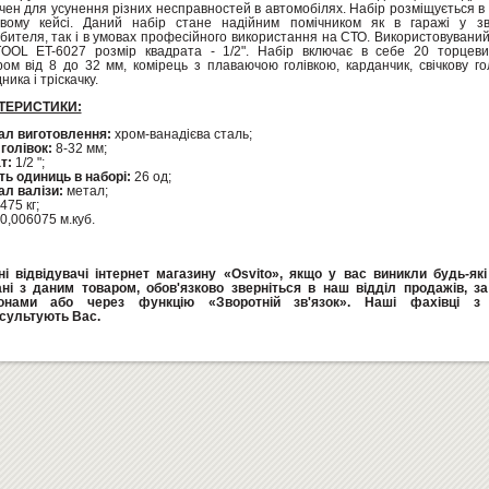
чен для усунення різних несправностей в автомобілях. Набір розміщується в
вому кейсі. Даний набір стане надійним помічником як в гаражі у зв
бителя, так і в умовах професійного використання на СТО. Використовуваний
OOL ET-6027 розмір квадрата - 1/2". Набір включає в себе 20 торцевих
ром від 8 до 32 мм, комірець з плаваючою голівкою, карданчик, свічкову гол
ника і тріскачку.
ТЕРИСТИКИ:
ал виготовлення:
хром-ванадієва сталь;
голівок:
8-32 мм;
т:
1/2 ";
ть одиниць в наборі:
26 од;
ал валізи:
метал;
475 кг;
0,006075 м.куб.
і відвідувачі інтернет магазину «Osvito», якщо у вас виникли будь-як
ані з даним товаром, обов'язково зверніться в наш відділ продажів, з
онами або через функцію «Зворотній зв'язок». Наші фахівці з 
сультують Вас.