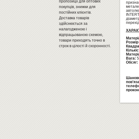
пропозиції для оптових
призна
метале
покупців, знижки для
автолю
постійних клієнтів.
INTERT
Доставка товарів
діамет
перехід
здійснюється за
налагодженою і
ХАРАК
відпрацьованою схемою,
Матері
товари приходять точно в
Розмір 
строк в цілості й схоронності.
Квадра
Кількіс
Матері
Вага:
5
Обсяг:
Шановн
пов'яз
телеф
прокон