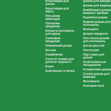
Канцтовари для
Дошки для крейди
школи
Дошки для маркер
Канцтовари для
Комбіновані дошки
офісу
(маркер / крейда)
Письмове
Керамічні дошки
приладдя
Коркові дошки для
Паперова
оголошень
продукція
Фліпчарти
Витратні матеріали
для друку
Дошки поворотні
Сувенірна
Текстильні дошки
продукція
для оголошень
Новорічний декор
Доски джутові
Кульки
Аксесуари
Скарбнички
Підставки для
дошок
Супутні товари для
дитячої творчості
Освітлювальне
обладнання
Книги
Інтерактивні дошк
Бейсболки та Кепки
Скляні дошки для
маркера
Мольберти
Рекламні носії