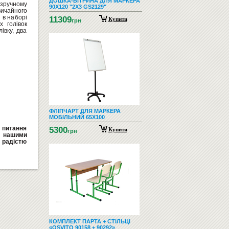
ДОШКА-ВІТРИНА ДЛЯ МАРКЕРА
 зручному
90Х120 "2Х3 GS2129"
ичайного
 в наборі
11309
Купити
грн
 голівок
івку, два
ФЛІПЧАРТ ДЛЯ МАРКЕРА
МОБІЛЬНИЙ 65Х100
і питання
5300
Купити
грн
а нашими
радістю
КОМПЛЕКТ ПАРТА + СТІЛЬЦІ
«OSVITO 90158 + 90292»