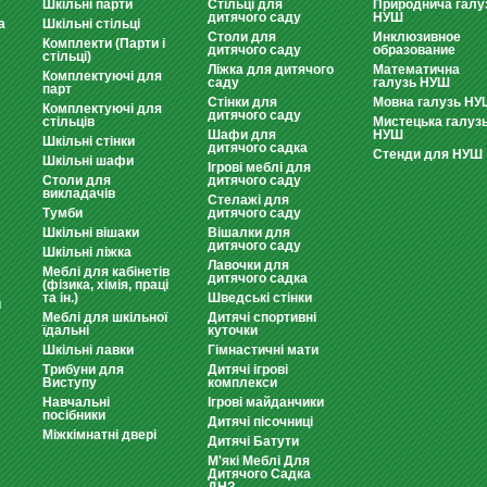
Шкільні парти
Стільці для
Природнича галу
дитячого саду
НУШ
а
Шкільні стільці
Столи для
Инклюзивное
Комплекти (Парти і
дитячого саду
образование
стільці)
Ліжка для дитячого
Математична
Комплектуючі для
саду
галузь НУШ
парт
Стінки для
Мовна галузь НУ
Комплектуючі для
дитячого саду
стільців
Мистецька галуз
Шафи для
НУШ
Шкільні стінки
дитячого садка
Стенди для НУШ
Шкільні шафи
Ігрові меблі для
Столи для
дитячого саду
викладачів
Стелажі для
Тумби
дитячого саду
Шкільні вішаки
Вішалки для
дитячого саду
Шкільні ліжка
Лавочки для
Меблі для кабінетів
дитячого садка
(фізика, хімія, праці
та ін.)
Шведські стінки
и
Меблі для шкільної
Дитячі спортивні
їдальні
куточки
Шкільні лавки
Гімнастичні мати
Трибуни для
Дитячі ігрові
Виступу
комплекси
Навчальні
Ігрові майданчики
посібники
Дитячі пісочниці
Міжкімнатні двері
Дитячі Батути
М'які Меблі Для
Дитячого Садка