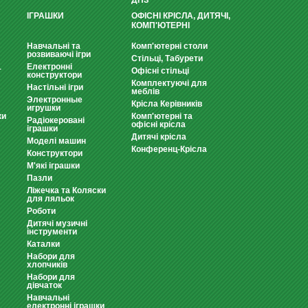
ДНЗ
ІГРАШКИ
ОФІСНІ КРІСЛА, ДИТЯЧІ,
КОМП'ЮТЕРНІ
Навчальні та
Комп'ютерні столи
розвиваючі ігри
Стільці, Табурети
Електронні
т
Офісні стільці
конструктори
Комплектуючі для
Настільні ігри
меблів
Электронные
Крісла Керівників
игрушки
ки
Комп'ютерні та
Радіокеровані
офісні крісла
іграшки
Дитячі крісла
Моделі машин
Конференц-Крісла
Конструктори
М'які іграшки
Пазли
Ліжечка та Коляски
для ляльок
Роботи
Дитячі музичні
інструменти
Каталки
Набори для
хлопчиків
Набори для
дівчаток
Навчальні
електронні іграшки