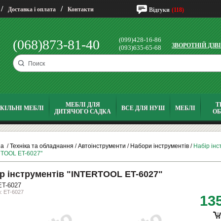
/
/
Доставка і оплата
Контакти
Відгуки
(118)
(099)428-16-86
(068)873-81-40
ЗВОРОТНІЙ ДЗВ
(093)635-65-68
МЕБЛІ ДЛЯ
Т
КІЛЬНІ МЕБЛІ
ВСЕ ДЛЯ НУШ
МЕБЛІ
ДИТЯЧОГО САДКА
О
на
/
Техніка та обладнання
/
Автоінструменти
/
Набори інструментів
/
Набір інс
TOOL ET-6027"
р інструментів "INTERTOOL ET-6027"
ET-6027
: ET-6027
13