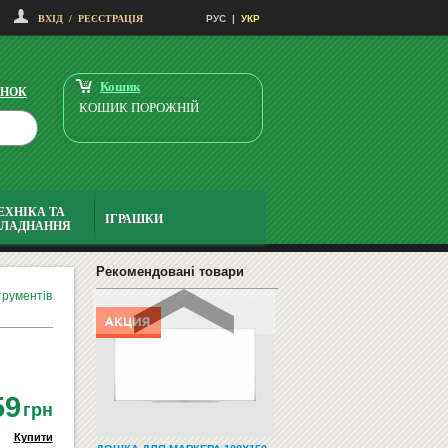
ВХІД
/
РЕЄСТРАЦІЯ
РУС
|
УКР
ВИТЯЖКА ELEYUS TITAN A 750
LED SMD 60 IS+BL
3099
Купити
грн
Кошик
ІНОК
КОШИК ПОРОЖНІЙ
ЕХНІКА ТА
ІГРАШКИ
БЛАДНАННЯ
НАВЧАЛЬНІ ТА РОЗВИВАЮЧІ
ІГРИ
Рекомендовані товари
трументів
59
грн
Купити