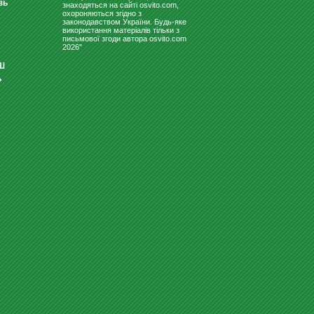
зь
знаходяться на сайті osvito.com,
охороняються згідно з
законодавством України. Будь-яке
використання матеріалів тільки з
письмової згоди автора osvito.com
2026"
Ш
ь
ПЛАНЕР НА МІСЯЦЬ СУХ.-МАГН.
В АЛЮМІН. РАМЦІ 90X60
3907
Купити
грн
СТІЛ ДЛЯ ДИТЯЧОГО САДКА
"ШЕСТИКУТНИК" ЖОВТИЙ-ЖО...
3445.20
Купити
грн