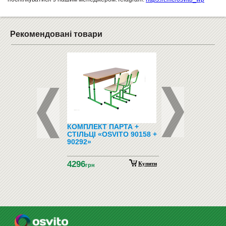
Рекомендовані товари
ЕРТ ХУДОЖНІЙ
КОМПЛЕКТ ПАРТА +
ГНУТОКЛЕЄНА ФА
ТМ-17
СТІЛЬЦІ «OSVITO 90158 +
320Х330 (КОМПЛЕ
90292»
4296
315
Замовити
Купити
грн
грн