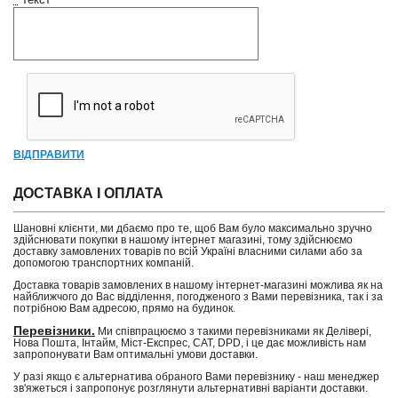
ВІДПРАВИТИ
ДОСТАВКА І ОПЛАТА
Шановні клієнти, ми дбаємо про те, щоб Вам було максимально зручно
здійснювати покупки в нашому інтернет магазині, тому здійснюємо
доставку замовлених товарів по всій Україні власними силами або за
допомогою транспортних компаній.
Доставка товарів замовлених в нашому інтернет-магазині можлива як на
найближчого до Вас відділення, погодженого з Вами перевізника, так і за
потрібною Вам адресою, прямо на будинок.
Перевізники.
Ми співпрацюємо з такими перевізниками як Делівері,
Нова Пошта, Інтайм, Міст-Експрес, САТ, DPD, і це дає можливість нам
запропонувати Вам оптимальні умови доставки.
У разі якщо є альтернатива обраного Вами перевізнику - наш менеджер
зв'яжеться і запропонує розглянути альтернативні варіанти доставки.