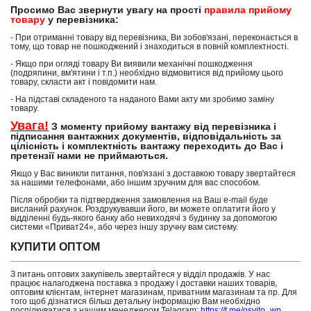
Просимо Вас звернути увагу на прості
правила прийому
товару
у перевізника:
- При отриманні товару від перевізника, Ви зобов'язані, переконається в
тому, що товар не пошкоджений і знаходиться в повній комплектності.
- Якщо при огляді товару Ви виявили механічні пошкодження
(подряпини, вм'ятини і т.п.) необхідно відмовитися від прийому цього
товару, скласти акт і повідомити нам.
- На підставі складеного та наданого Вами акту ми зробимо заміну
товару.
Увага!
З моменту прийому вантажу від перевізника і
підписання вантажних документів, відповідальність за
цілісність і комплектність вантажу переходить до Вас і
претензії нами не приймаються.
Якщо у Вас виникли питання, пов'язані з доставкою товару звертайтеся
за нашими телефонами, або іншим зручним для вас способом.
Після обробки та підтвердження замовлення на Ваш e-mail буде
висланий рахунок. Роздрукувавши його, ви можете оплатити його у
відділенні будь-якого банку або невиходячі з будинку за допомогою
системи «Приват24», або через іншу зручну вам систему.
КУПИТИ ОПТОМ
З питань оптових закупівель звертайтеся у відділ продажів. У нас
працює налагоджена поставка з продажу і доставки наших товарів,
оптовим клієнтам, інтернет магазинам, приватним магазинам та пр. Для
того щоб дізнатися більш детальну інформацію Вам необхідно
поспілкуватися з нашим менеджером.Telagram:
https://t.me/osvito_wp