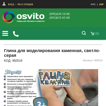
ВХІД
/
РЕЄСТРАЦІЯ
РУС
|
УКР
(099)428-16-86
(093)635-65-68
(0)
Глина для моделирования каменная, светло-
серая
КОД: 950519
Артикул: 950519