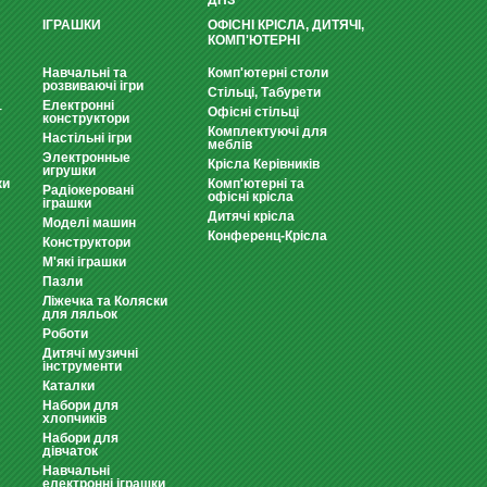
ДНЗ
ІГРАШКИ
ОФІСНІ КРІСЛА, ДИТЯЧІ,
КОМП'ЮТЕРНІ
Навчальні та
Комп'ютерні столи
розвиваючі ігри
Стільці, Табурети
Електронні
т
Офісні стільці
конструктори
Комплектуючі для
Настільні ігри
меблів
Электронные
Крісла Керівників
игрушки
ки
Комп'ютерні та
Радіокеровані
офісні крісла
іграшки
Дитячі крісла
Моделі машин
Конференц-Крісла
Конструктори
М'які іграшки
Пазли
Ліжечка та Коляски
для ляльок
Роботи
Дитячі музичні
інструменти
Каталки
Набори для
хлопчиків
Набори для
дівчаток
Навчальні
електронні іграшки