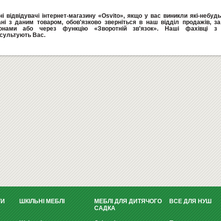
і відвідувачі інтернет-магазину «Osvito», якщо у вас виникли які-небуд
ані з даним товаром, обов'язково зверніться в наш відділ продажів, з
онами або через функцію «Зворотній зв'язок». Наші фахівці з 
сультують Вас.
ТИ
ШКІЛЬНІ МЕБЛІ
МЕБЛІ ДЛЯ ДИТЯЧОГО
ВСЕ ДЛЯ НУШ
САДКА