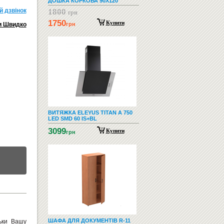
ДОШКА КОРКОВА 90Х120
й дзвiнок
1800
грн
1750
Купити
и Швидко
грн
ВИТЯЖКА ELEYUS TITAN A 750
LED SMD 60 IS+BL
3099
Купити
грн
ШАФА ДЛЯ ДОКУМЕНТІВ R-11
ьки Вашу