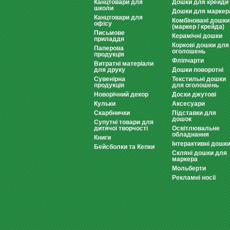
Канцтовари для
Дошки для крейди
школи
Дошки для маркер
Канцтовари для
Комбіновані дошки
офісу
(маркер / крейда)
Письмове
Керамічні дошки
приладдя
Коркові дошки для
Паперова
оголошень
продукція
Фліпчарти
Витратні матеріали
для друку
Дошки поворотні
Сувенірна
Текстильні дошки
продукція
для оголошень
Новорічний декор
Доски джутові
Кульки
Аксесуари
Скарбнички
Підставки для
дошок
Супутні товари для
дитячої творчості
Освітлювальне
обладнання
Книги
Інтерактивні дошк
Бейсболки та Кепки
Скляні дошки для
маркера
Мольберти
Рекламні носії