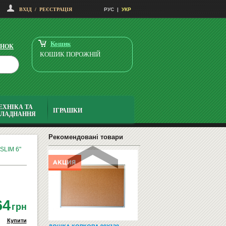
ВХІД
/
РЕЄСТРАЦІЯ
РУС
|
УКР
МОЛЬБЕРТ НАСТІЛЬНИЙ TART
ТМ-31
Замовити
Кошик
ІНОК
КОШИК ПОРОЖНІЙ
ЕХНІКА ТА
ІГРАШКИ
БЛАДНАННЯ
КОРМА И КОНСЕРВЫ
Рекомендовані товари
SLIM 6"
64
грн
Купити