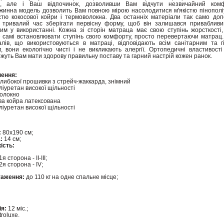
ь, але і Ваш відпочинок, дозволивши Вам відчути незвичайний ком
жинна модель дозволить Вам повною мірою насолодитися м'якістю пінополі
стю кокосової койри і термоволокна. Два останніх матеріали так само до
 тривалий час зберігати первісну форму, щоб він залишався привабливи
им у використанні. Кожна зі сторін матраца має свою ступінь жорсткості
 самі встановлювати ступінь свого комфорту, просто перевертаючи матрац.
алів, що використовуються в матраці, відповідають всім санітарним та гі
, вони екологічно чисті і не викликають алергії. Ортопедичні властивост
жуть Вам мати здорову правильну поставу та гарний настрій кожен ранок.
ення:
либокої прошивки з стрейч-жаккарда, знімний
іуретан високої щільності
олокно
ва койра латексована
іуретан високої щільності
:
80х190 см;
:
14 см;
ість:
1я сторона - II-III;
2я сторона - IV;
аження:
до 110 кг на одне спальне місце;
ія:
12 міс.;
roluxe.