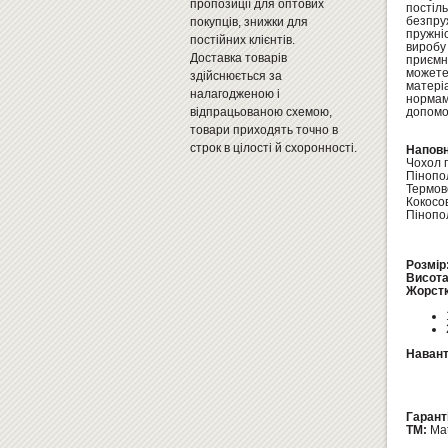
пропозиції для оптових
постіл
безпру
покупців, знижки для
пружні
постійних клієнтів.
виробу
Доставка товарів
приємн
можете
здійснюється за
матері
налагодженою і
нормам
відпрацьованою схемою,
допомо
товари приходять точно в
строк в цілості й схоронності.
Наповн
Чохол г
Пінопол
Термов
Кокосо
Пінопол
Розмір
Висота
Жорстк
Навант
Гарант
ТМ:
Mat