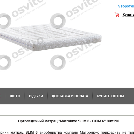
Зворотнi
Купит
С
ФОТО
ВІДГУКИ
ДОСТАВКА И ОПЛАТА
КУПИТЬ ОПТОМ
Ортопедичний матрац "Matroluxe SLIM 6 / СЛІМ 6" 80х190
ярний
матрац SLIM 6
виробництва компанії Матролюкс прикрасить не тіл