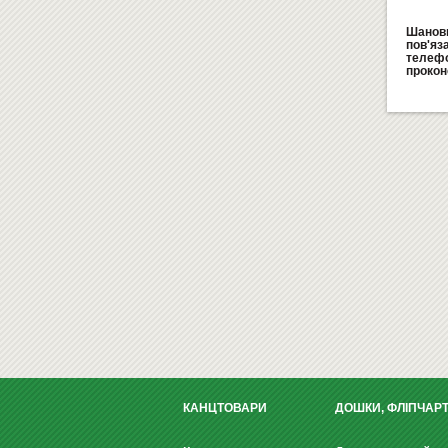
Шановн
пов'яз
телеф
прокон
КАНЦТОВАРИ
ДОШКИ, ФЛІПЧАР