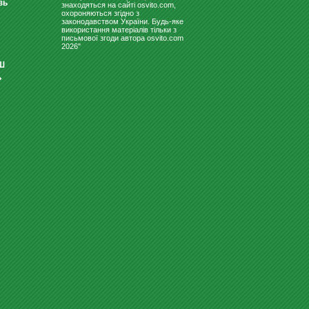
зь
знаходяться на сайті osvito.com,
охороняються згідно з
законодавством України. Будь-яке
використання матеріалів тільки з
письмової згоди автора osvito.com
2026"
Ш
ь
ДОШКА КОМБІНОВАНА ДЛЯ
КРЕЙДИ І МАРКЕРА 400Х300 ...
Замовити
ГУБКИ ДЛЯ ДОШКИ, ФЛІПЧАРТА