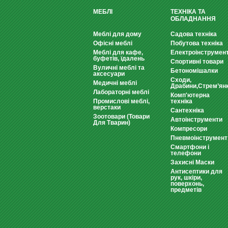
МЕБЛІ
ТЕХНІКА ТА
ОБЛАДНАННЯ
Меблі для дому
Садова техніка
Офісні меблі
Побутова техніка
Меблі для кафе,
Електроінструмен
буфетів, їдалень
Спортивні товари
Вуличні меблі та
Бетономішалки
аксесуари
Сходи,
Медичні меблі
Драбини,Стрем’ян
Лабораторні меблі
Комп'ютерна
Промислові меблі,
техніка
верстаки
Сантехніка
Зоотовари (Товари
Автоінструменти
Для Тварин)
Компресори
Пневмоінструмент
Смартфони і
телефони
Захисні Маски
Антисептики для
рук, шкіри,
поверхонь,
предметів