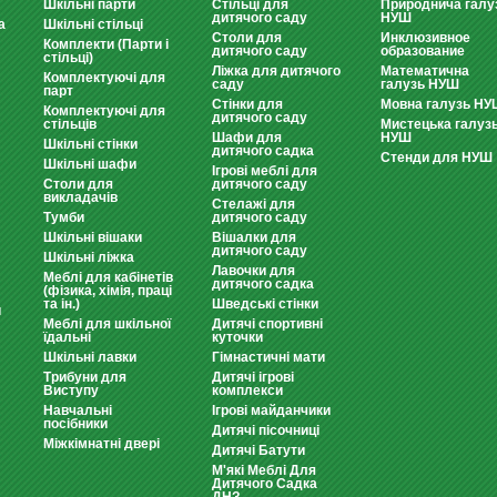
Шкільні парти
Стільці для
Природнича галу
дитячого саду
НУШ
а
Шкільні стільці
Столи для
Инклюзивное
Комплекти (Парти і
дитячого саду
образование
стільці)
Ліжка для дитячого
Математична
Комплектуючі для
саду
галузь НУШ
парт
Стінки для
Мовна галузь НУ
Комплектуючі для
дитячого саду
стільців
Мистецька галуз
Шафи для
НУШ
Шкільні стінки
дитячого садка
Стенди для НУШ
Шкільні шафи
Ігрові меблі для
Столи для
дитячого саду
викладачів
Стелажі для
Тумби
дитячого саду
Шкільні вішаки
Вішалки для
дитячого саду
Шкільні ліжка
Лавочки для
Меблі для кабінетів
дитячого садка
(фізика, хімія, праці
та ін.)
Шведські стінки
и
Меблі для шкільної
Дитячі спортивні
їдальні
куточки
Шкільні лавки
Гімнастичні мати
Трибуни для
Дитячі ігрові
Виступу
комплекси
Навчальні
Ігрові майданчики
посібники
Дитячі пісочниці
Міжкімнатні двері
Дитячі Батути
М'які Меблі Для
Дитячого Садка