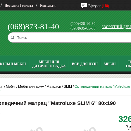
/
/
Доставка і оплата
Контакти
Відгуки
(118)
(099)428-16-86
(068)873-81-40
ЗВОРОТНІЙ ДЗВ
(093)635-65-68
МЕБЛІ ДЛЯ
Т
КІЛЬНІ МЕБЛІ
ВСЕ ДЛЯ НУШ
МЕБЛІ
ДИТЯЧОГО САДКА
О
на
/
Меблі
/
Меблі для дому
/
Матраси
/
SLIM
/
Ортопедичний матрац "Matroluxe 
0
педичний матрац "Matroluxe SLIM 6" 80х190
:
32