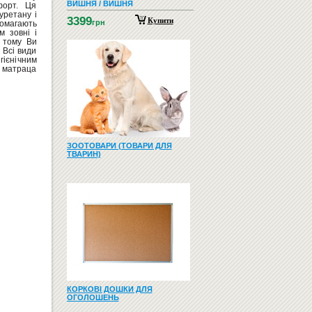
ВИШНЯ / ВИШНЯ
форт. Ця
уретану і
3399
Купити
грн
помагають
м зовні і
, тому Ви
 Всі види
гієнічним
і матраца
ЗООТОВАРИ (ТОВАРИ ДЛЯ
ТВАРИН)
КОРКОВІ ДОШКИ ДЛЯ
ОГОЛОШЕНЬ