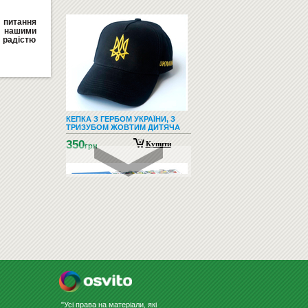
ь питання
а нашими
радістю
КЕПКА З ГЕРБОМ УКРАЇНИ, З
ТРИЗУБОМ ЖОВТИМ ДИТЯЧА
350
Купити
грн
КОНСТРУКТОР - ZNATOK (320
СХЕМ)
2255
Купити
грн
"Усі права на матеріали, які