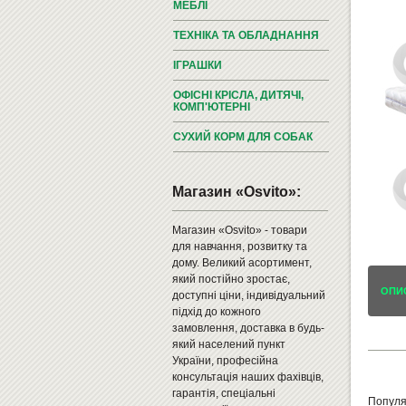
МЕБЛІ
ТЕХНІКА ТА ОБЛАДНАННЯ
ІГРАШКИ
ОФІСНІ КРІСЛА, ДИТЯЧІ,
КОМП'ЮТЕРНІ
СУХИЙ КОРМ ДЛЯ СОБАК
Магазин «Osvito»:
Магазин «Osvito» - товари
для навчання, розвитку та
дому. Великий асортимент,
який постійно зростає,
ОПИ
доступні ціни, індивідуальний
підхід до кожного
замовлення, доставка в будь-
який населений пункт
України, професійна
консультація наших фахівців,
гарантія, спеціальні
Попул