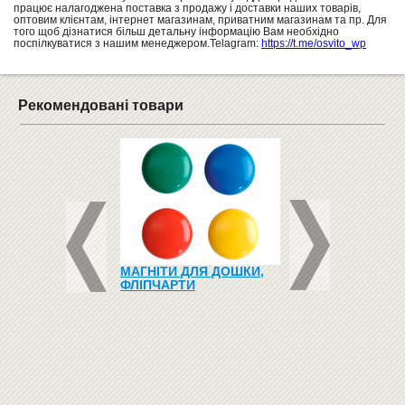
працює налагоджена поставка з продажу і доставки наших товарів,
оптовим клієнтам, інтернет магазинам, приватним магазинам та пр. Для
того щоб дізнатися більш детальну інформацію Вам необхідно
поспілкуватися з нашим менеджером.Telagram:
https://t.me/osvito_wp
Рекомендовані товари
 ДЛЯ ДИТЯЧОГО
МАГНІТИ ДЛЯ ДОШКИ,
НАБІР МАРКЕРІВ З
 ТРИЯРУСНЕ З
ФЛІПЧАРТИ
ГУБКОЮ ДЛЯ ДО
ДОВОЮ ТА
"BUROMAX BM 880
АМИ
115
Купити
грн
грн