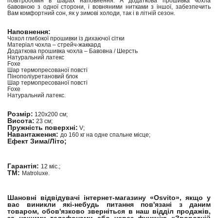
повітрообмін в шарах наповнення. А додаткова прошивка чохла
бавовною з одної сторони, і вовняними нитками з іншої, забезпечить
Вам комфортний сон, як у зимові холоди, так і в літній сезон.
Наповнення:
Чохол глибокої прошивки із дихаючої сітки
Матеріал чохла – стрейч-жаккард
Додаткова прошивка чохла – Бавовна / Шерсть
Натуральний латекс
Foxe
Шар термопресованої повсті
Пінополіуретановий блок
Шар термопресованої повсті
Foxe
Натуральний латекс.
Розмір:
120х200 см;
Висота:
23 см;
Пружність поверхні:
V;
Навантаження:
до 160 кг на одне спальне місце;
Ефект Зима/Літо;
Гарантія:
12 міс.;
ТМ:
Matroluxe.
Шановні відвідувачі інтернет-магазину «Osvito», якщо у
вас виникли які-небудь питання пов'язані з даним
товаром, обов'язково зверніться в наш відділ продажів,