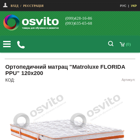
ВХІД
/
РЕЄСТРАЦІЯ
РУС
|
УКР
(099)428-16-86
(093)635-65-68
(0)
Ортопедичний матрац "Matroluxe FLORIDA
PPU" 120х200
КОД:
Артикул: