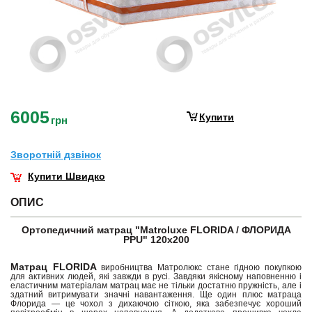
6005
Купити
грн
Зворотнiй дзвiнок
Купити Швидко
ОПИС
Ортопедичний матрац "Matroluxe FLORIDA / ФЛОРИДА
PPU" 120х200
Матрац FLORIDA
виробництва Матролюкс стане гідною покупкою
для активних людей, які завжди в русі. Завдяки якісному наповненню і
еластичним матеріалам матрац має не тільки достатню пружність, але і
здатний витримувати значні навантаження. Ще один плюс матраца
Флорида — це чохол з дихаючою сіткою, яка забезпечує хороший