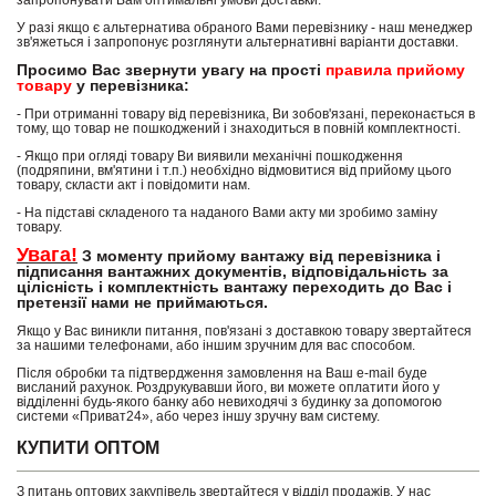
запропонувати Вам оптимальні умови доставки.
У разі якщо є альтернатива обраного Вами перевізнику - наш менеджер
зв'яжеться і запропонує розглянути альтернативні варіанти доставки.
Просимо Вас звернути увагу на прості
правила прийому
товару
у перевізника:
- При отриманні товару від перевізника, Ви зобов'язані, переконається в
тому, що товар не пошкоджений і знаходиться в повній комплектності.
- Якщо при огляді товару Ви виявили механічні пошкодження
(подряпини, вм'ятини і т.п.) необхідно відмовитися від прийому цього
товару, скласти акт і повідомити нам.
- На підставі складеного та наданого Вами акту ми зробимо заміну
товару.
Увага!
З моменту прийому вантажу від перевізника і
підписання вантажних документів, відповідальність за
цілісність і комплектність вантажу переходить до Вас і
претензії нами не приймаються.
Якщо у Вас виникли питання, пов'язані з доставкою товару звертайтеся
за нашими телефонами, або іншим зручним для вас способом.
Після обробки та підтвердження замовлення на Ваш e-mail буде
висланий рахунок. Роздрукувавши його, ви можете оплатити його у
відділенні будь-якого банку або невиходячі з будинку за допомогою
системи «Приват24», або через іншу зручну вам систему.
КУПИТИ ОПТОМ
З питань оптових закупівель звертайтеся у відділ продажів. У нас