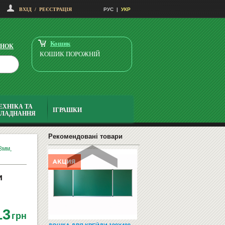
ВХІД
/
РЕЄСТРАЦІЯ
РУС
|
УКР
ДИТЯЧИЙ СМАРТ-ГОДИННИК -
KIDIZOOM SMART WATCH D...
2795
Купити
грн
Кошик
ІНОК
КОШИК ПОРОЖНІЙ
ЕХНІКА ТА
ІГРАШКИ
БЛАДНАННЯ
ДИТЯЧІ ЛІЖЕЧКА
Рекомендовані товари
8мм,
и
13
грн