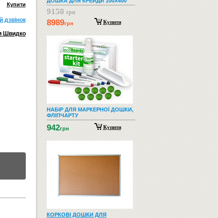
ДОШКА ДЛЯ КРЕЙДИ 100Х400
Купити
9150
грн
й дзвiнок
8989
Купити
грн
и Швидко
НАБІР ДЛЯ МАРКЕРНОЇ ДОШКИ,
ФЛІПЧАРТУ
942
Купити
грн
КОРКОВІ ДОШКИ ДЛЯ