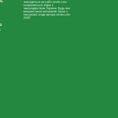
зь
знаходяться на сайті osvito.com,
охороняються згідно з
законодавством України. Будь-яке
використання матеріалів тільки з
письмової згоди автора osvito.com
2026"
Ш
ь
ДОШКИ ДЛЯ МАРКЕРА
ЛАВОЧКА ДИТЯЧА ДЛЯ
РОЗДЯГАЛЬНІ "МД4"
900
Купити
грн