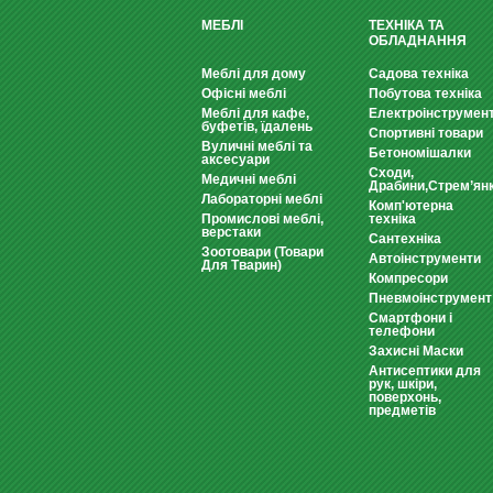
МЕБЛІ
ТЕХНІКА ТА
ОБЛАДНАННЯ
Меблі для дому
Садова техніка
Офісні меблі
Побутова техніка
Меблі для кафе,
Електроінструмен
буфетів, їдалень
Спортивні товари
Вуличні меблі та
Бетономішалки
аксесуари
Сходи,
Медичні меблі
Драбини,Стрем’ян
Лабораторні меблі
Комп'ютерна
Промислові меблі,
техніка
верстаки
Сантехніка
Зоотовари (Товари
Автоінструменти
Для Тварин)
Компресори
Пневмоінструмент
Смартфони і
телефони
Захисні Маски
Антисептики для
рук, шкіри,
поверхонь,
предметів