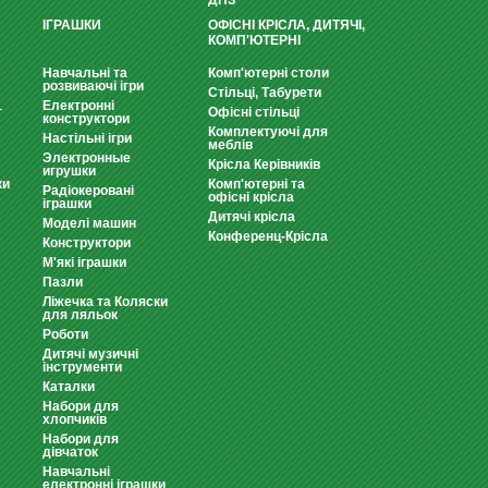
ДНЗ
ІГРАШКИ
ОФІСНІ КРІСЛА, ДИТЯЧІ,
КОМП'ЮТЕРНІ
Навчальні та
Комп'ютерні столи
розвиваючі ігри
Стільці, Табурети
Електронні
т
Офісні стільці
конструктори
Комплектуючі для
Настільні ігри
меблів
Электронные
Крісла Керівників
игрушки
ки
Комп'ютерні та
Радіокеровані
офісні крісла
іграшки
Дитячі крісла
Моделі машин
Конференц-Крісла
Конструктори
М'які іграшки
Пазли
Ліжечка та Коляски
для ляльок
Роботи
Дитячі музичні
інструменти
Каталки
Набори для
хлопчиків
Набори для
дівчаток
Навчальні
електронні іграшки