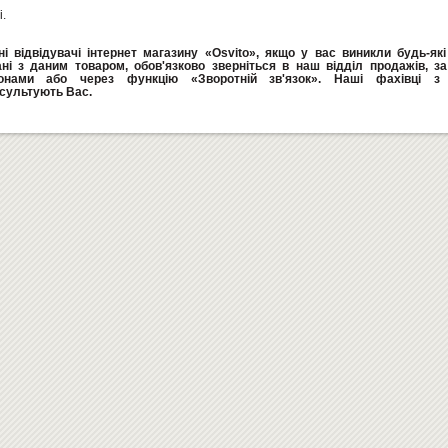
i.
і відвідувачі інтернет магазину «Osvito», якщо у вас виникли будь-як
ані з даним товаром, обов'язково зверніться в наш відділ продажів, з
онами або через функцію «Зворотній зв'язок». Наші фахівці з 
сультують Вас.