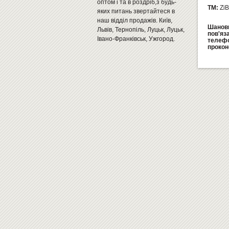
оптом і та в роздріб,з будь-
ТМ:
ZiB
яких питань звертайтеся в
наш відділ продажів. Київ,
Шановн
Львів, Тернопіль, Луцьк, Луцьк,
пов'яз
Івано-Франківськ, Ужгород.
телеф
прокон