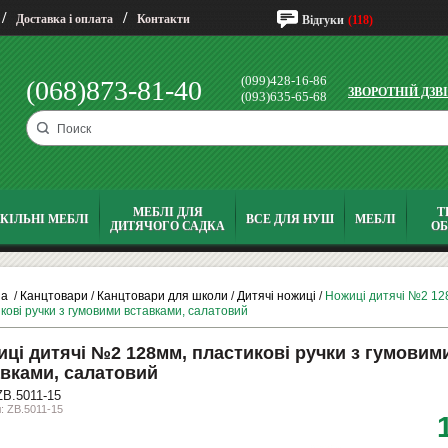
/
/
Доставка і оплата
Контакти
Відгуки
(118)
(099)428-16-86
(068)873-81-40
ЗВОРОТНІЙ ДЗВ
(093)635-65-68
МЕБЛІ ДЛЯ
Т
КІЛЬНІ МЕБЛІ
ВСЕ ДЛЯ НУШ
МЕБЛІ
ДИТЯЧОГО САДКА
О
на
/
Канцтовари
/
Канцтовари для школи
/
Дитячі ножиці
/
Ножиці дитячі №2 12
кові ручки з гумовими вставками, салатовий
ці дитячі №2 128мм, пластикові ручки з гумовим
вками, салатовий
B.5011-15
: ZB.5011-15