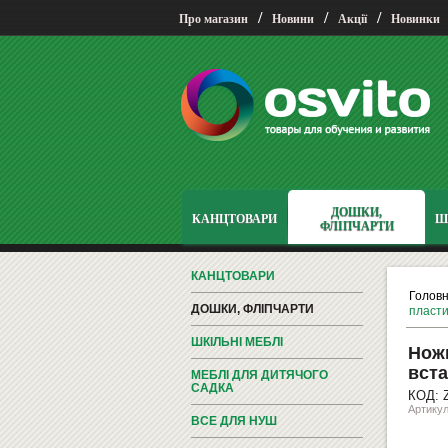
/
/
/
Про магазин
Новини
Акції
Новинки
ДОШКИ,
КАНЦТОВАРИ
Ш
ФЛІПЧАРТИ
КАНЦТОВАРИ
Голов
ДОШКИ, ФЛІПЧАРТИ
пласти
ШКІЛЬНІ МЕБЛІ
Ножи
вста
МЕБЛІ ДЛЯ ДИТЯЧОГО
САДКА
КОД: Z
Артикул
ВСЕ ДЛЯ НУШ