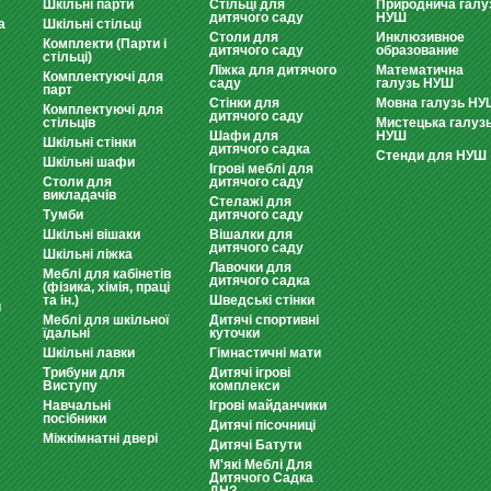
Шкільні парти
Стільці для
Природнича галу
дитячого саду
НУШ
а
Шкільні стільці
Столи для
Инклюзивное
Комплекти (Парти і
дитячого саду
образование
стільці)
Ліжка для дитячого
Математична
Комплектуючі для
саду
галузь НУШ
парт
Стінки для
Мовна галузь НУ
Комплектуючі для
дитячого саду
стільців
Мистецька галуз
Шафи для
НУШ
Шкільні стінки
дитячого садка
Стенди для НУШ
Шкільні шафи
Ігрові меблі для
Столи для
дитячого саду
викладачів
Стелажі для
Тумби
дитячого саду
Шкільні вішаки
Вішалки для
дитячого саду
Шкільні ліжка
Лавочки для
Меблі для кабінетів
дитячого садка
(фізика, хімія, праці
та ін.)
Шведські стінки
и
Меблі для шкільної
Дитячі спортивні
їдальні
куточки
Шкільні лавки
Гімнастичні мати
Трибуни для
Дитячі ігрові
Виступу
комплекси
Навчальні
Ігрові майданчики
посібники
Дитячі пісочниці
Міжкімнатні двері
Дитячі Батути
М'які Меблі Для
Дитячого Садка