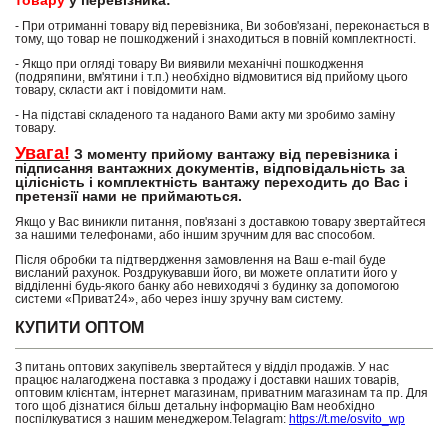
товару
у перевізника:
- При отриманні товару від перевізника, Ви зобов'язані, переконається в
тому, що товар не пошкоджений і знаходиться в повній комплектності.
- Якщо при огляді товару Ви виявили механічні пошкодження
(подряпини, вм'ятини і т.п.) необхідно відмовитися від прийому цього
товару, скласти акт і повідомити нам.
- На підставі складеного та наданого Вами акту ми зробимо заміну
товару.
Увага!
З моменту прийому вантажу від перевізника і
підписання вантажних документів, відповідальність за
цілісність і комплектність вантажу переходить до Вас і
претензії нами не приймаються.
Якщо у Вас виникли питання, пов'язані з доставкою товару звертайтеся
за нашими телефонами, або іншим зручним для вас способом.
Після обробки та підтвердження замовлення на Ваш e-mail буде
висланий рахунок. Роздрукувавши його, ви можете оплатити його у
відділенні будь-якого банку або невиходячі з будинку за допомогою
системи «Приват24», або через іншу зручну вам систему.
КУПИТИ ОПТОМ
З питань оптових закупівель звертайтеся у відділ продажів. У нас
працює налагоджена поставка з продажу і доставки наших товарів,
оптовим клієнтам, інтернет магазинам, приватним магазинам та пр. Для
того щоб дізнатися більш детальну інформацію Вам необхідно
поспілкуватися з нашим менеджером.Telagram:
https://t.me/osvito_wp