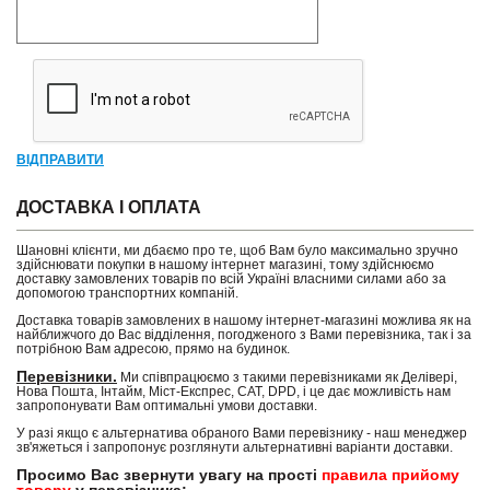
ВІДПРАВИТИ
ДОСТАВКА І ОПЛАТА
Шановні клієнти, ми дбаємо про те, щоб Вам було максимально зручно
здійснювати покупки в нашому інтернет магазині, тому здійснюємо
доставку замовлених товарів по всій Україні власними силами або за
допомогою транспортних компаній.
Доставка товарів замовлених в нашому інтернет-магазині можлива як на
найближчого до Вас відділення, погодженого з Вами перевізника, так і за
потрібною Вам адресою, прямо на будинок.
Перевізники.
Ми співпрацюємо з такими перевізниками як Делівері,
Нова Пошта, Інтайм, Міст-Експрес, САТ, DPD, і це дає можливість нам
запропонувати Вам оптимальні умови доставки.
У разі якщо є альтернатива обраного Вами перевізнику - наш менеджер
зв'яжеться і запропонує розглянути альтернативні варіанти доставки.
Просимо Вас звернути увагу на прості
правила прийому