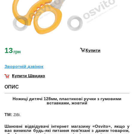
13
Купити
грн
Зворотнiй дзвiнок
Купити Швидко
ОПИС
Ножиці дитячі 128мм, пластикові ручки з гумовими
вставками, жовтий
ТМ:
ZiBi.
Шановні відвідувачі інтернет магазину «Osvito», якщо у
вас виникли будь-які питання пов'язані з даним товаром,