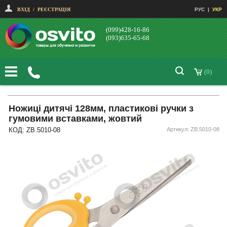
ВХІД
/
РЕЄСТРАЦІЯ
РУС
|
УКР
(099)428-16-86
(093)635-65-68
(0)
Ножиці дитячі 128мм, пластикові ручки з
гумовими вставками, жовтий
КОД: ZB.5010-08
Артикул: ZB.5010-08