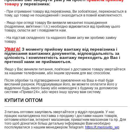
товару
у перевізника:
- При отриманні товару від перевізника, Ви зобов'язані, переконається в
тому, що товар не пошкоджений і знаходиться в повній комплектності.
- Якщо при огляді товару Ви виявили механічні пошкодження
(подряпини, вм'ятини і т.п.) необхідно відмовитися від прийому цього
товару, скласти акт і повідомити нам.
- На підставі складеного та наданого Вами акту ми зробимо заміну
товару.
Увага!
З моменту прийому вантажу від перевізника і
підписання вантажних документів, відповідальність за
цілісність і комплектність вантажу переходить до Вас і
претензії нами не приймаються.
Якщо у Вас виникли питання, пов'язані з доставкою товару звертайтеся
за нашими телефонами, або іншим зручним для вас способом.
Після обробки та підтвердження замовлення на Ваш e-mail буде
висланий рахунок. Роздрукувавши його, ви можете оплатити його у
відділенні будь-якого банку або невиходячі з будинку за допомогою
системи «Приват24», або через іншу зручну вам систему.
КУПИТИ ОПТОМ
З питань оптових закупівель звертайтеся у відділ продажів. У нас
працює налагоджена поставка з продажу і доставки наших товарів,
оптовим клієнтам, інтернет магазинам, приватним магазинам та пр. Для
того щоб дізнатися більш детальну інформацію Вам необхідно
поспілкуватися з нашим менеджером.Telagram:
https://t.me/osvito_wp