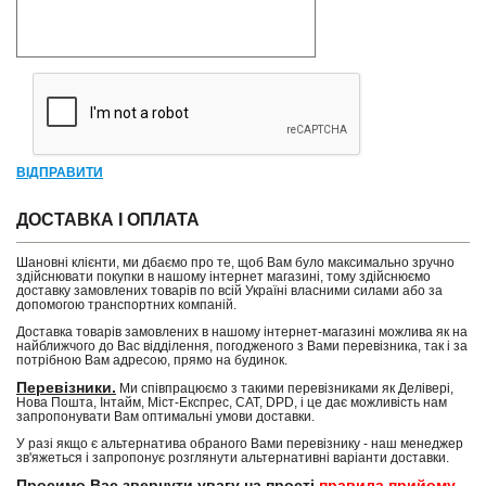
ВІДПРАВИТИ
ДОСТАВКА І ОПЛАТА
Шановні клієнти, ми дбаємо про те, щоб Вам було максимально зручно
здійснювати покупки в нашому інтернет магазині, тому здійснюємо
доставку замовлених товарів по всій Україні власними силами або за
допомогою транспортних компаній.
Доставка товарів замовлених в нашому інтернет-магазині можлива як на
найближчого до Вас відділення, погодженого з Вами перевізника, так і за
потрібною Вам адресою, прямо на будинок.
Перевізники.
Ми співпрацюємо з такими перевізниками як Делівері,
Нова Пошта, Інтайм, Міст-Експрес, САТ, DPD, і це дає можливість нам
запропонувати Вам оптимальні умови доставки.
У разі якщо є альтернатива обраного Вами перевізнику - наш менеджер
зв'яжеться і запропонує розглянути альтернативні варіанти доставки.
Просимо Вас звернути увагу на прості
правила прийому