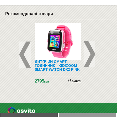
Рекомендовані товари
ЛЬНІ ТА
ДИТЯЧИЙ СМАРТ-
ГУБКИ ДЛЯ ДОШК
ВАЮЧІ ІГРИ
ГОДИННИК - KIDIZOOM
ФЛІПЧАРТА
SMART WATCH DX2 PINK
2795
Купити
грн