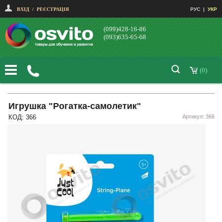
ВХІД
/
РЕЄСТРАЦІЯ
РУС
|
УКР
(099)428-16-86
(093)635-65-68
(0)
Игрушка "Рогатка-самолетик"
КОД: 366
Артикул: 366