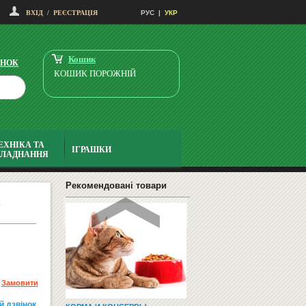
СТІЛЕЦЬ ДЛЯ САДОЧКУ
ВХІД
/
РЕЄСТРАЦІЯ
РУС
|
УКР
"ДЕРЕВ'ЯНИЙ"
925
Купити
грн
Кошик
ІНОК
КОШИК ПОРОЖНІЙ
ЕХНІКА ТА
ІГРАШКИ
БЛАДНАННЯ
ДОШКА КОМБІНОВАНА ДЛЯ
КРЕЙДИ І МАРКЕРА 400Х300 ...
Замовити
Рекомендовані товари
Замовити
й дзвiнок