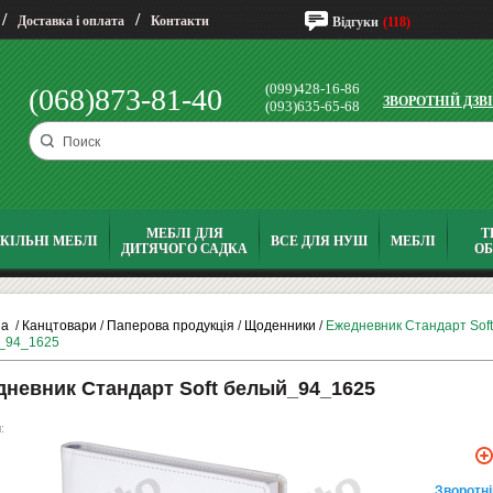
/
/
Доставка і оплата
Контакти
Відгуки
(118)
(099)428-16-86
(068)873-81-40
ЗВОРОТНІЙ ДЗВ
(093)635-65-68
МЕБЛІ ДЛЯ
Т
КІЛЬНІ МЕБЛІ
ВСЕ ДЛЯ НУШ
МЕБЛІ
ДИТЯЧОГО САДКА
О
на
/
Канцтовари
/
Паперова продукція
/
Щоденники
/
Ежедневник Стандарт Soft
_94_1625
невник Стандарт Soft белый_94_1625
:
Зворотнi