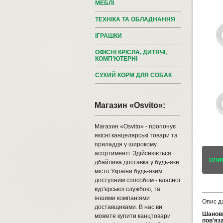
МЕБЛІ
ТЕХНІКА ТА ОБЛАДНАННЯ
ІГРАШКИ
ОФІСНІ КРІСЛА, ДИТЯЧІ,
КОМП'ЮТЕРНІ
СУХИЙ КОРМ ДЛЯ СОБАК
Магазин «Osvito»:
Магазин «Osvito» - пропонує
якісні канцелярські товари та
приладдя у широкому
асортименті. Здійснюється
ОПИ
дбайлива доставка у будь-яке
місто України будь-яким
доступним способом - власної
кур'єрської службою, та
іншими компаніями
Опис д
доставщиками. В нас ви
Шановн
можете купити канцтовари
пов'яз