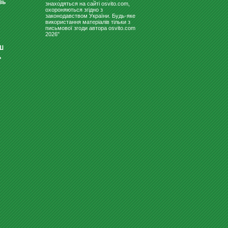
зь
знаходяться на сайті osvito.com,
охороняються згідно з
законодавством України. Будь-яке
використання матеріалів тільки з
письмової згоди автора osvito.com
2026"
Ш
ь
ТРИБУНИ ДЛЯ ВИСТУПУ
НАБОР МОДЕЛЕЙ
ГЕОМЕТРИЧЕСКИХ ТЕЛ
(ДЕРЕВЯННЫЕ)
300
грн
279
Купити
грн