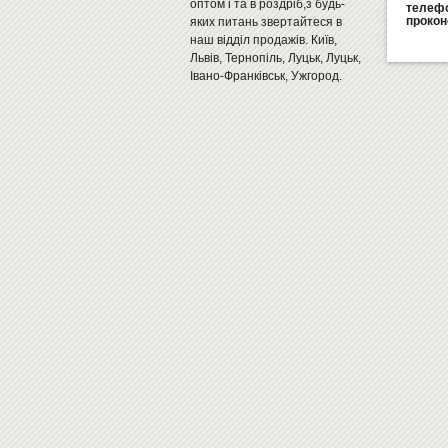
оптом і та в роздріб,з будь-
телефо
прокон
яких питань звертайтеся в
наш відділ продажів. Київ,
Львів, Тернопіль, Луцьк, Луцьк,
Івано-Франківськ, Ужгород.