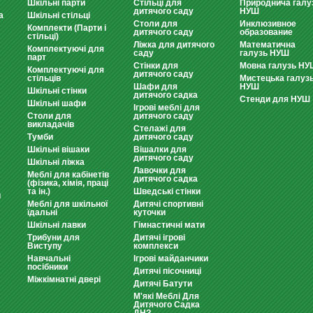
Шкільні парти
Стільці для
Природнича галу
дитячого саду
НУШ
а
Шкільні стільці
Столи для
Инклюзивное
Комплекти (Парти і
дитячого саду
образование
стільці)
Ліжка для дитячого
Математична
Комплектуючі для
саду
галузь НУШ
парт
Стінки для
Мовна галузь НУ
Комплектуючі для
дитячого саду
стільців
Мистецька галуз
Шафи для
НУШ
Шкільні стінки
дитячого садка
Стенди для НУШ
Шкільні шафи
Ігрові меблі для
Столи для
дитячого саду
викладачів
Стелажі для
Тумби
дитячого саду
Шкільні вішаки
Вішалки для
дитячого саду
Шкільні ліжка
Лавочки для
Меблі для кабінетів
дитячого садка
(фізика, хімія, праці
та ін.)
Шведські стінки
и
Меблі для шкільної
Дитячі спортивні
їдальні
куточки
Шкільні лавки
Гімнастичні мати
Трибуни для
Дитячі ігрові
Виступу
комплекси
Навчальні
Ігрові майданчики
посібники
Дитячі пісочниці
Міжкімнатні двері
Дитячі Батути
М'які Меблі Для
Дитячого Садка