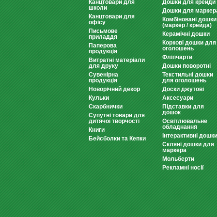
Канцтовари для
Дошки для крейди
школи
Дошки для маркер
Канцтовари для
Комбіновані дошки
офісу
(маркер / крейда)
Письмове
Керамічні дошки
приладдя
Коркові дошки для
Паперова
оголошень
продукція
Фліпчарти
Витратні матеріали
для друку
Дошки поворотні
Сувенірна
Текстильні дошки
продукція
для оголошень
Новорічний декор
Доски джутові
Кульки
Аксесуари
Скарбнички
Підставки для
дошок
Супутні товари для
дитячої творчості
Освітлювальне
обладнання
Книги
Інтерактивні дошк
Бейсболки та Кепки
Скляні дошки для
маркера
Мольберти
Рекламні носії