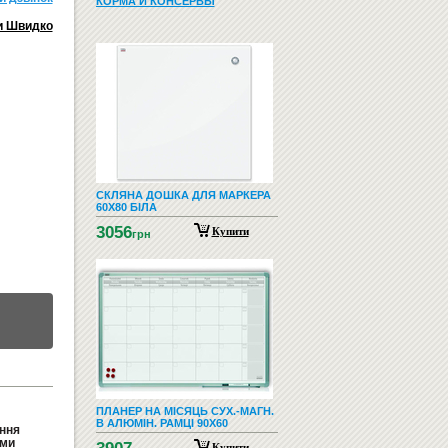
КОРМА И КОНСЕРВЫ
и Швидко
СКЛЯНА ДОШКА ДЛЯ МАРКЕРА
60Х80 БІЛА
3056
Купити
грн
ПЛАНЕР НА МІСЯЦЬ СУХ.-МАГН.
В АЛЮМІН. РАМЦІ 90X60
ання
ими
Купити