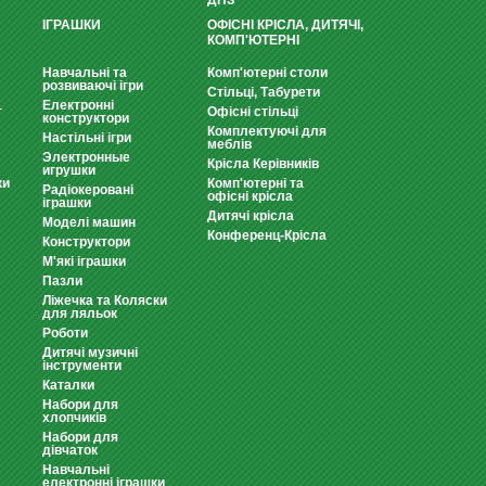
ДНЗ
ІГРАШКИ
ОФІСНІ КРІСЛА, ДИТЯЧІ,
КОМП'ЮТЕРНІ
Навчальні та
Комп'ютерні столи
розвиваючі ігри
Стільці, Табурети
Електронні
т
Офісні стільці
конструктори
Комплектуючі для
Настільні ігри
меблів
Электронные
Крісла Керівників
игрушки
ки
Комп'ютерні та
Радіокеровані
офісні крісла
іграшки
Дитячі крісла
Моделі машин
Конференц-Крісла
Конструктори
М'які іграшки
Пазли
Ліжечка та Коляски
для ляльок
Роботи
Дитячі музичні
інструменти
Каталки
Набори для
хлопчиків
Набори для
дівчаток
Навчальні
електронні іграшки