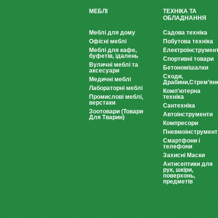
МЕБЛІ
ТЕХНІКА ТА
ОБЛАДНАННЯ
Меблі для дому
Садова техніка
Офісні меблі
Побутова техніка
Меблі для кафе,
Електроінструмен
буфетів, їдалень
Спортивні товари
Вуличні меблі та
Бетономішалки
аксесуари
Сходи,
Медичні меблі
Драбини,Стрем’ян
Лабораторні меблі
Комп'ютерна
Промислові меблі,
техніка
верстаки
Сантехніка
Зоотовари (Товари
Автоінструменти
Для Тварин)
Компресори
Пневмоінструмент
Смартфони і
телефони
Захисні Маски
Антисептики для
рук, шкіри,
поверхонь,
предметів