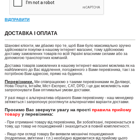
ВІДПРАВИТИ
ДОСТАВКА І ОПЛАТА
Шановні клієнти, ми дбаємо про те, щоб Вам було максимально зручно
здійснювати покупки в нашому інтернет магазині, тому здійснюємо
доставку замовлених товарів по всій Україні власними силами або за
допомогою транспортних компаній.
Доставка товарів замовлених в нашому інтернет-магазині можлива як на
найближчого до Вас відділення, погодженого з Вами перевізника, так і за
потрібною Вам адресою, прямо на будинок.
Перевізники.
Ми співпрацюємо з такими перевізниками як Делівері,
Нова Пошта, Інтайм, Міст-Експрес, САТ, DPD, і це дає можливість нам
запропонувати Вам оптимальні умови доставки.
У разі якщо є альтернатива обраного Вами перевізнику - наш менеджер
зв'яжеться і запропонує розглянути альтернативні варіанти доставки.
Просимо Вас звернути увагу на прості
правила прийому
товару
у перевізника:
- При отриманні товару від перевізника, Ви зобов'язані, переконається в
тому, що товар не пошкоджений і знаходиться в повній комплектності.
- Якщо при огляді товару Ви виявили механічні пошкодження
(подряпини, вм'ятини і т.п.) необхідно відмовитися від прийому цього