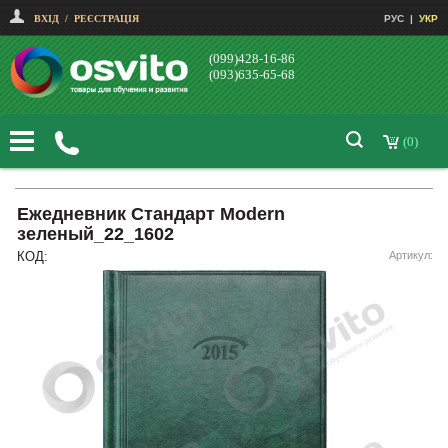
ВХІД
/
РЕЄСТРАЦІЯ
РУС
|
УКР
(099)428-16-86
(093)635-65-68
(0)
Ежедневник Стандарт Modern
зеленый_22_1602
КОД:
Артикул: