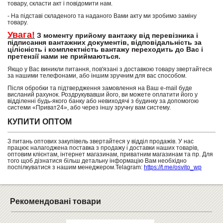
товару, скласти акт і повідомити нам.
- На підставі складеного та наданого Вами акту ми зробимо заміну
товару.
Увага!
З моменту прийому вантажу від перевізника і
підписання вантажних документів, відповідальність за
цілісність і комплектність вантажу переходить до Вас і
претензії нами не приймаються.
Якщо у Вас виникли питання, пов'язані з доставкою товару звертайтеся
за нашими телефонами, або іншим зручним для вас способом.
Після обробки та підтвердження замовлення на Ваш e-mail буде
висланий рахунок. Роздрукувавши його, ви можете оплатити його у
відділенні будь-якого банку або невиходячі з будинку за допомогою
системи «Приват24», або через іншу зручну вам систему.
КУПИТИ ОПТОМ
З питань оптових закупівель звертайтеся у відділ продажів. У нас
працює налагоджена поставка з продажу і доставки наших товарів,
оптовим клієнтам, інтернет магазинам, приватним магазинам та пр. Для
того щоб дізнатися більш детальну інформацію Вам необхідно
поспілкуватися з нашим менеджером.Telagram:
https://t.me/osvito_wp
Рекомендовані товари