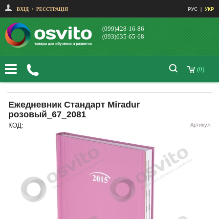
ВХІД
/
РЕЄСТРАЦІЯ
РУС
|
УКР
(099)428-16-86
(093)635-65-68
(0)
Ежедневник Стандарт Miradur
розовый_67_2081
КОД:
Артикул: