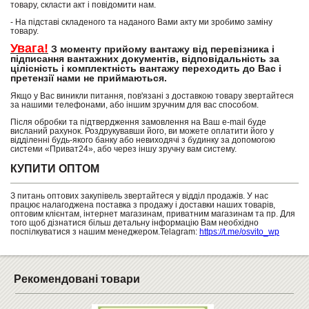
товару, скласти акт і повідомити нам.
- На підставі складеного та наданого Вами акту ми зробимо заміну
товару.
Увага!
З моменту прийому вантажу від перевізника і
підписання вантажних документів, відповідальність за
цілісність і комплектність вантажу переходить до Вас і
претензії нами не приймаються.
Якщо у Вас виникли питання, пов'язані з доставкою товару звертайтеся
за нашими телефонами, або іншим зручним для вас способом.
Після обробки та підтвердження замовлення на Ваш e-mail буде
висланий рахунок. Роздрукувавши його, ви можете оплатити його у
відділенні будь-якого банку або невиходячі з будинку за допомогою
системи «Приват24», або через іншу зручну вам систему.
КУПИТИ ОПТОМ
З питань оптових закупівель звертайтеся у відділ продажів. У нас
працює налагоджена поставка з продажу і доставки наших товарів,
оптовим клієнтам, інтернет магазинам, приватним магазинам та пр. Для
того щоб дізнатися більш детальну інформацію Вам необхідно
поспілкуватися з нашим менеджером.Telagram:
https://t.me/osvito_wp
Рекомендовані товари