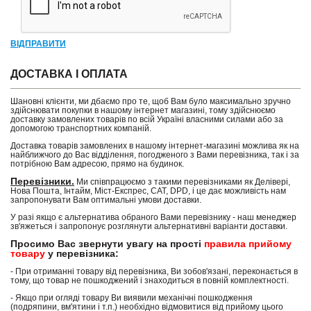
ВІДПРАВИТИ
ДОСТАВКА І ОПЛАТА
Шановні клієнти, ми дбаємо про те, щоб Вам було максимально зручно
здійснювати покупки в нашому інтернет магазині, тому здійснюємо
доставку замовлених товарів по всій Україні власними силами або за
допомогою транспортних компаній.
Доставка товарів замовлених в нашому інтернет-магазині можлива як на
найближчого до Вас відділення, погодженого з Вами перевізника, так і за
потрібною Вам адресою, прямо на будинок.
Перевізники.
Ми співпрацюємо з такими перевізниками як Делівері,
Нова Пошта, Інтайм, Міст-Експрес, САТ, DPD, і це дає можливість нам
запропонувати Вам оптимальні умови доставки.
У разі якщо є альтернатива обраного Вами перевізнику - наш менеджер
зв'яжеться і запропонує розглянути альтернативні варіанти доставки.
Просимо Вас звернути увагу на прості
правила прийому
товару
у перевізника:
- При отриманні товару від перевізника, Ви зобов'язані, переконається в
тому, що товар не пошкоджений і знаходиться в повній комплектності.
- Якщо при огляді товару Ви виявили механічні пошкодження
(подряпини, вм'ятини і т.п.) необхідно відмовитися від прийому цього