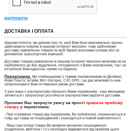
ВІДПРАВИТИ
ДОСТАВКА І ОПЛАТА
Шановні клієнти, ми дбаємо про те, щоб Вам було максимально зручно
здійснювати покупки в нашому інтернет магазині, тому здійснюємо
доставку замовлених товарів по всій Україні власними силами або за
допомогою транспортних компаній.
Доставка товарів замовлених в нашому інтернет-магазині можлива як на
найближчого до Вас відділення, погодженого з Вами перевізника, так і за
потрібною Вам адресою, прямо на будинок.
Перевізники.
Ми співпрацюємо з такими перевізниками як Делівері,
Нова Пошта, Інтайм, Міст-Експрес, САТ, DPD, і це дає можливість нам
запропонувати Вам оптимальні умови доставки.
У разі якщо є альтернатива обраного Вами перевізнику - наш менеджер
зв'яжеться і запропонує розглянути альтернативні варіанти доставки.
Просимо Вас звернути увагу на прості
правила прийому
товару
у перевізника:
- При отриманні товару від перевізника, Ви зобов'язані, переконається в
тому, що товар не пошкоджений і знаходиться в повній комплектності.
- Якщо при огляді товару Ви виявили механічні пошкодження
(подряпини, вм'ятини і т.п.) необхідно відмовитися від прийому цього