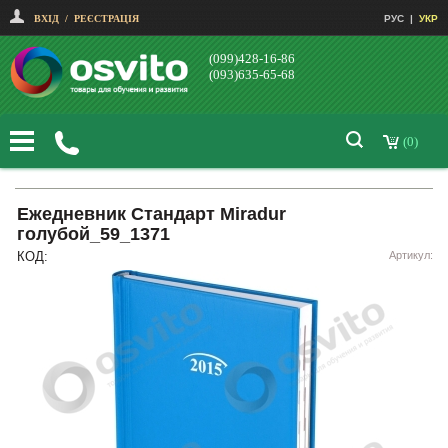
ВХІД
/
РЕЄСТРАЦІЯ
РУС
|
УКР
(099)428-16-86
(093)635-65-68
(0)
Ежедневник Стандарт Miradur
голубой_59_1371
КОД:
Артикул: