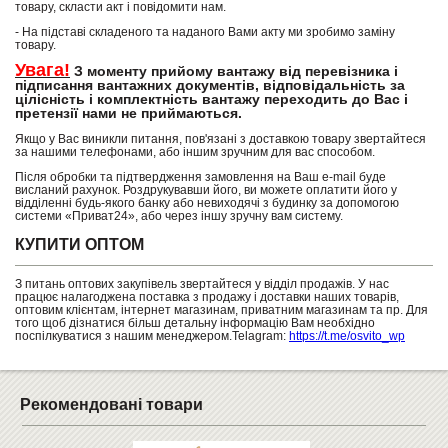
товару, скласти акт і повідомити нам.
- На підставі складеного та наданого Вами акту ми зробимо заміну
товару.
Увага!
З моменту прийому вантажу від перевізника і
підписання вантажних документів, відповідальність за
цілісність і комплектність вантажу переходить до Вас і
претензії нами не приймаються.
Якщо у Вас виникли питання, пов'язані з доставкою товару звертайтеся
за нашими телефонами, або іншим зручним для вас способом.
Після обробки та підтвердження замовлення на Ваш e-mail буде
висланий рахунок. Роздрукувавши його, ви можете оплатити його у
відділенні будь-якого банку або невиходячі з будинку за допомогою
системи «Приват24», або через іншу зручну вам систему.
КУПИТИ ОПТОМ
З питань оптових закупівель звертайтеся у відділ продажів. У нас
працює налагоджена поставка з продажу і доставки наших товарів,
оптовим клієнтам, інтернет магазинам, приватним магазинам та пр. Для
того щоб дізнатися більш детальну інформацію Вам необхідно
поспілкуватися з нашим менеджером.Telagram:
https://t.me/osvito_wp
Рекомендовані товари