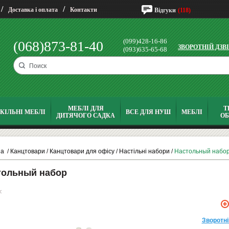
/
/
Доставка і оплата
Контакти
Відгуки
(118)
(099)428-16-86
(068)873-81-40
ЗВОРОТНІЙ ДЗВ
(093)635-65-68
МЕБЛІ ДЛЯ
Т
КІЛЬНІ МЕБЛІ
ВСЕ ДЛЯ НУШ
МЕБЛІ
ДИТЯЧОГО САДКА
О
на
/
Канцтовари
/
Канцтовари для офісу
/
Настільні набори
/
Настольный набо
тольный набор
:
Зворотнi