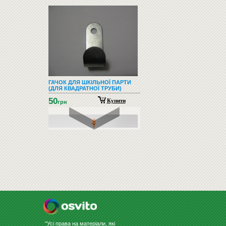
ГАЧОК ДЛЯ ШКІЛЬНОЇ ПАРТИ
(ДЛЯ КВАДРАТНОЇ ТРУБИ)
50
Купити
грн
МОЛЬБЕРТ ХУДОЖНІЙ TART
ТМ-17
Замовити
"Усі права на матеріали, які