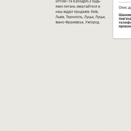
оптом і та в роздріб,з будь-
яких питань звертайтеся в
Опис д
наш відділ продажів. Київ,
Шановн
Львів, Тернопіль, Луцьк, Луцьк,
пов'яз
Івано-Франківськ, Ужгород.
телефо
прокон