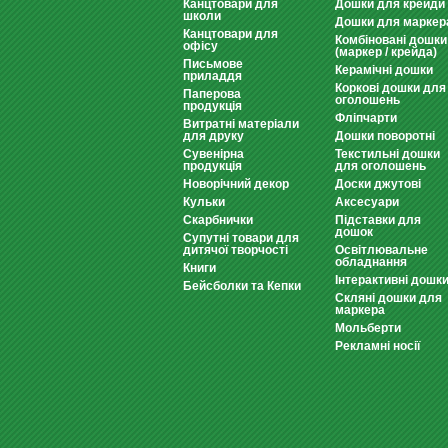
Канцтовари для
Дошки для крейди
школи
Дошки для маркер
Канцтовари для
Комбіновані дошки
офісу
(маркер / крейда)
Письмове
Керамічні дошки
приладдя
Коркові дошки для
Паперова
оголошень
продукція
Фліпчарти
Витратні матеріали
для друку
Дошки поворотні
Сувенірна
Текстильні дошки
продукція
для оголошень
Новорічний декор
Доски джутові
Кульки
Аксесуари
Скарбнички
Підставки для
дошок
Супутні товари для
дитячої творчості
Освітлювальне
обладнання
Книги
Інтерактивні дошк
Бейсболки та Кепки
Скляні дошки для
маркера
Мольберти
Рекламні носії