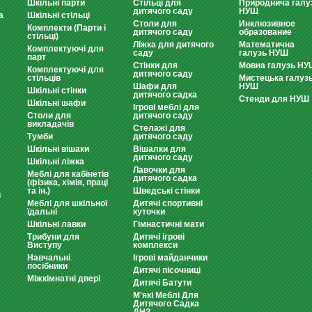
Шкільні парти
Стільці для
Природнича галу
дитячого саду
НУШ
а
Шкільні стільці
Столи для
Инклюзивное
Комплекти (Парти і
дитячого саду
образование
стільці)
Ліжка для дитячого
Математична
Комплектуючі для
саду
галузь НУШ
парт
Стінки для
Мовна галузь НУ
Комплектуючі для
дитячого саду
стільців
Мистецька галуз
Шафи для
НУШ
Шкільні стінки
дитячого садка
Стенди для НУШ
Шкільні шафи
Ігрові меблі для
Столи для
дитячого саду
викладачів
Стелажі для
Тумби
дитячого саду
Шкільні вішаки
Вішалки для
дитячого саду
Шкільні ліжка
Лавочки для
Меблі для кабінетів
дитячого садка
(фізика, хімія, праці
та ін.)
Шведські стінки
и
Меблі для шкільної
Дитячі спортивні
їдальні
куточки
Шкільні лавки
Гімнастичні мати
Трибуни для
Дитячі ігрові
Виступу
комплекси
Навчальні
Ігрові майданчики
посібники
Дитячі пісочниці
Міжкімнатні двері
Дитячі Батути
М'які Меблі Для
Дитячого Садка