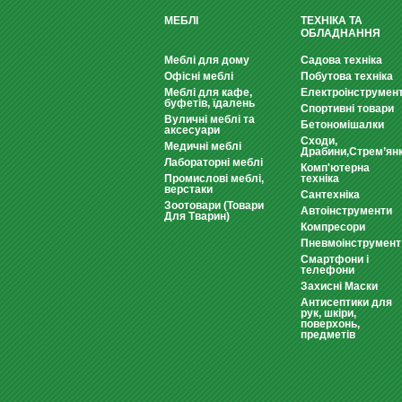
МЕБЛІ
ТЕХНІКА ТА
ОБЛАДНАННЯ
Меблі для дому
Садова техніка
Офісні меблі
Побутова техніка
Меблі для кафе,
Електроінструмен
буфетів, їдалень
Спортивні товари
Вуличні меблі та
Бетономішалки
аксесуари
Сходи,
Медичні меблі
Драбини,Стрем’ян
Лабораторні меблі
Комп'ютерна
Промислові меблі,
техніка
верстаки
Сантехніка
Зоотовари (Товари
Автоінструменти
Для Тварин)
Компресори
Пневмоінструмент
Смартфони і
телефони
Захисні Маски
Антисептики для
рук, шкіри,
поверхонь,
предметів