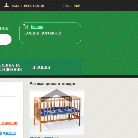
(ДЕРЕВЯННЫЕ)
ВХІД
/
РЕЄСТРАЦІЯ
РУС
|
УКР
300
грн
279
Купити
грн
Кошик
ІНОК
КОШИК ПОРОЖНІЙ
ЕХНІКА ТА
ІГРАШКИ
БЛАДНАННЯ
ДОШКА КОРКОВА 90Х120
1800
грн
1750
Купити
Рекомендовані товари
грн
р
Замовити
й дзвiнок