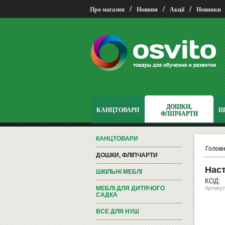
/
/
/
Про магазин
Новини
Акції
Новинки
ДОШКИ,
КАНЦТОВАРИ
Ш
ФЛІПЧАРТИ
КАНЦТОВАРИ
Голов
ДОШКИ, ФЛІПЧАРТИ
Нас
ШКІЛЬНІ МЕБЛІ
КОД:
МЕБЛІ ДЛЯ ДИТЯЧОГО
Артикул
САДКА
ВСЕ ДЛЯ НУШ