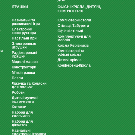
ДНЗ
ІГРАШКИ
ОФІСНІ КРІСЛА, ДИТЯЧІ,
КОМП'ЮТЕРНІ
Навчальні та
Комп'ютерні столи
розвиваючі ігри
Стільці, Табурети
Електронні
т
Офісні стільці
конструктори
Комплектуючі для
Настільні ігри
меблів
Электронные
Крісла Керівників
игрушки
ки
Комп'ютерні та
Радіокеровані
офісні крісла
іграшки
Дитячі крісла
Моделі машин
Конференц-Крісла
Конструктори
М'які іграшки
Пазли
Ліжечка та Коляски
для ляльок
Роботи
Дитячі музичні
інструменти
Каталки
Набори для
хлопчиків
Набори для
дівчаток
Навчальні
електронні іграшки