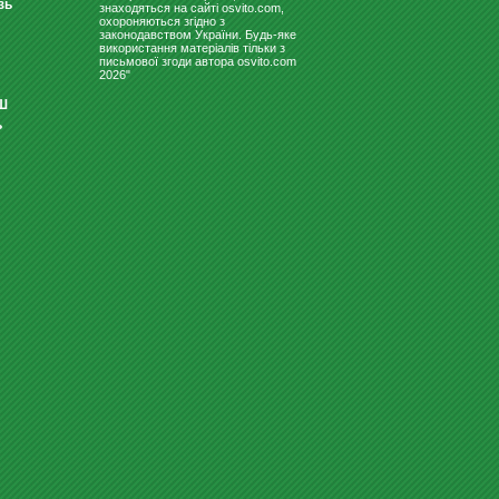
зь
знаходяться на сайті osvito.com,
охороняються згідно з
законодавством України. Будь-яке
використання матеріалів тільки з
письмової згоди автора osvito.com
2026"
Ш
ь
РОСТОМЕР "ОБЕЗЬЯНКИ"
319
Купити
грн
ДОШКА КОМБІНОВАНА ДЛЯ
КРЕЙДИ І МАРКЕРА 400Х300 ...
Замовити