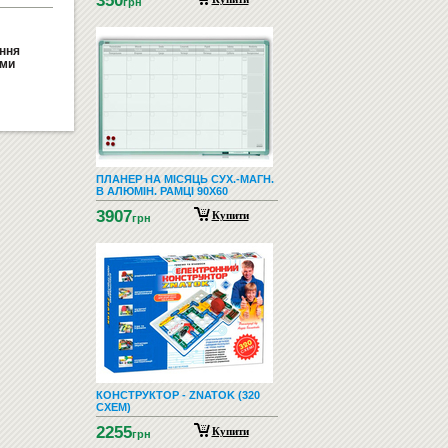
350
грн
ання
ими
ПЛАНЕР НА МІСЯЦЬ СУХ.-МАГН.
В АЛЮМІН. РАМЦІ 90X60
3907
Купити
грн
КОНСТРУКТОР - ZNATOK (320
СХЕМ)
2255
Купити
грн