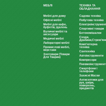
МЕБЛІ
ТЕХНІКА ТА
ОБЛАДНАННЯ
Меблі для дому
Садова техніка
Офісні меблі
Побутова техніка
Меблі для кафе,
Електроінструмен
буфетів, їдалень
Спортивні товари
Вуличні меблі та
Бетономішалки
аксесуари
Сходи,
Медичні меблі
Драбини,Стрем’ян
Лабораторні меблі
Комп'ютерна
Промислові меблі,
техніка
верстаки
Сантехніка
Зоотовари (Товари
Автоінструменти
Для Тварин)
Компресори
Пневмоінструмент
Смартфони і
телефони
Захисні Маски
Антисептики для
рук, шкіри,
поверхонь,
предметів