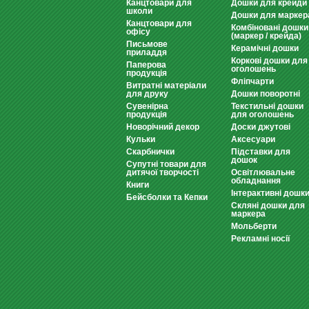
Канцтовари для
Дошки для крейди
школи
Дошки для маркер
Канцтовари для
Комбіновані дошки
офісу
(маркер / крейда)
Письмове
Керамічні дошки
приладдя
Коркові дошки для
Паперова
оголошень
продукція
Фліпчарти
Витратні матеріали
для друку
Дошки поворотні
Сувенірна
Текстильні дошки
продукція
для оголошень
Новорічний декор
Доски джутові
Кульки
Аксесуари
Скарбнички
Підставки для
дошок
Супутні товари для
дитячої творчості
Освітлювальне
обладнання
Книги
Інтерактивні дошк
Бейсболки та Кепки
Скляні дошки для
маркера
Мольберти
Рекламні носії