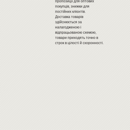
пропозиції для оптових
покупців, знижки для
постійних клієнтів.
Доставка товарів
здійснюється за
налагодженою і
відпрацьованою схемою,
товари приходять точно в
строк в цілості й схоронності.