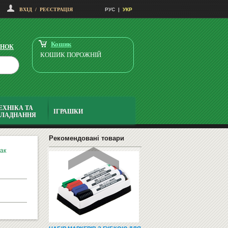
ВХІД
/
РЕЄСТРАЦІЯ
РУС
|
УКР
НАВЧАЛЬНІ ТА РОЗВИВАЮЧІ
ІГРИ
Кошик
ІНОК
КОШИК ПОРОЖНІЙ
ЕХНІКА ТА
ІГРАШКИ
БЛАДНАННЯ
СМАРТФОНИ І ТЕЛЕФОНИ
Рекомендовані товари
ак