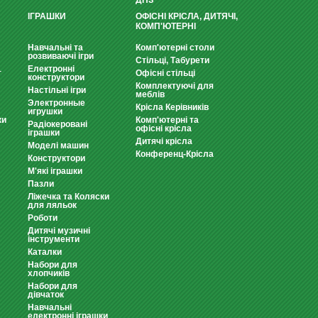
ДНЗ
ІГРАШКИ
ОФІСНІ КРІСЛА, ДИТЯЧІ,
КОМП'ЮТЕРНІ
Навчальні та
Комп'ютерні столи
розвиваючі ігри
Стільці, Табурети
Електронні
т
Офісні стільці
конструктори
Комплектуючі для
Настільні ігри
меблів
Электронные
Крісла Керівників
игрушки
ки
Комп'ютерні та
Радіокеровані
офісні крісла
іграшки
Дитячі крісла
Моделі машин
Конференц-Крісла
Конструктори
М'які іграшки
Пазли
Ліжечка та Коляски
для ляльок
Роботи
Дитячі музичні
інструменти
Каталки
Набори для
хлопчиків
Набори для
дівчаток
Навчальні
електронні іграшки