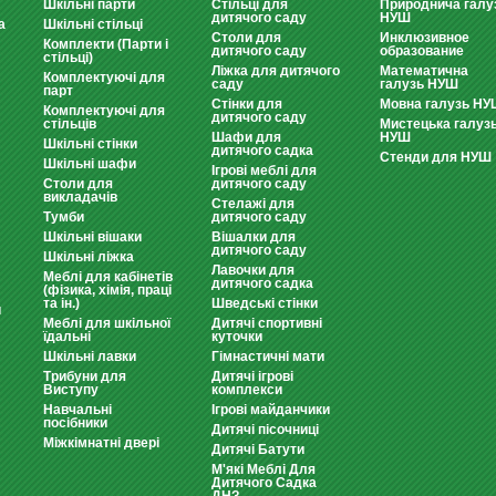
Шкільні парти
Стільці для
Природнича галу
дитячого саду
НУШ
а
Шкільні стільці
Столи для
Инклюзивное
Комплекти (Парти і
дитячого саду
образование
стільці)
Ліжка для дитячого
Математична
Комплектуючі для
саду
галузь НУШ
парт
Стінки для
Мовна галузь НУ
Комплектуючі для
дитячого саду
стільців
Мистецька галуз
Шафи для
НУШ
Шкільні стінки
дитячого садка
Стенди для НУШ
Шкільні шафи
Ігрові меблі для
Столи для
дитячого саду
викладачів
Стелажі для
Тумби
дитячого саду
Шкільні вішаки
Вішалки для
дитячого саду
Шкільні ліжка
Лавочки для
Меблі для кабінетів
дитячого садка
(фізика, хімія, праці
та ін.)
Шведські стінки
и
Меблі для шкільної
Дитячі спортивні
їдальні
куточки
Шкільні лавки
Гімнастичні мати
Трибуни для
Дитячі ігрові
Виступу
комплекси
Навчальні
Ігрові майданчики
посібники
Дитячі пісочниці
Міжкімнатні двері
Дитячі Батути
М'які Меблі Для
Дитячого Садка