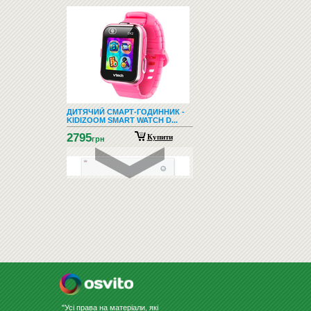
ДИТЯЧИЙ СМАРТ-ГОДИННИК -
KIDIZOOM SMART WATCH D...
2795
Купити
грн
СКЛЯНА ДОШКА ДЛЯ МАРКЕРА
60Х80 БІЛА
3056
Купити
грн
"Усі права на матеріали, які