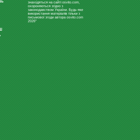
зь
знаходяться на сайті osvito.com,
охороняються згідно з
законодавством України. Будь-яке
використання матеріалів тільки з
письмової згоди автора osvito.com
2026"
Ш
ь
СВЕТИЛЬНИК ДЛЯ ШКОЛЬНЫХ
ДОСОК "ВІГА 150 ЛЕДПО"
1380
Купити
грн
ДИТЯЧІ ЛІЖЕЧКА