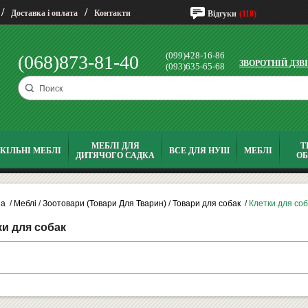
/
/
Доставка і оплата
Контакти
Відгуки
(118)
(099)428-16-86
(068)873-81-40
ЗВОРОТНІЙ ДЗВ
(093)635-65-68
МЕБЛІ ДЛЯ
Т
КІЛЬНІ МЕБЛІ
ВСЕ ДЛЯ НУШ
МЕБЛІ
ДИТЯЧОГО САДКА
О
на
/
Меблі
/
Зоотовари (Товари Для Тварин)
/
Товари для собак
/
Клетки для соб
ки для собак