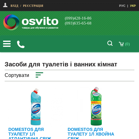
ВХІД
/
РЕЄСТРАЦІЯ
РУС
|
УКР
(099)428-16-86
(093)635-65-68
(0)
Засоби для туалетів і ванних кімнат
Сортувати
DOMESTOS ДЛЯ
DOMESTOS ДЛЯ
ТУАЛЕТУ 1Л
ТУАЛЕТУ 1Л ХВОЙНА
АТЛАНТИЧНА СВІЖ.
СВІЖ.