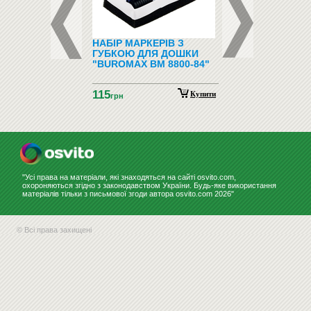
ФОНИ І
НАБІР МАРКЕРІВ З
ПІДЛОГОВІ ВІШАЛ
ФОНИ
ГУБКОЮ ДЛЯ ДОШКИ
"BUROMAX BM 8800-84"
115
Купити
грн
"Усі права на матеріали, які знаходяться на сайті osvito.com,
охороняються згідно з законодавством України. Будь-яке використання
матеріалів тільки з письмової згоди автора osvito.com 2026"
© Всі права захищені