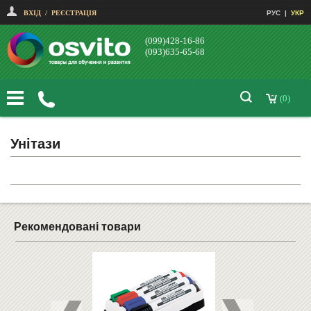
ВХІД
/
РЕЄСТРАЦІЯ
РУС
|
УКР
(099)428-16-86
(093)635-65-68
(0)
Унітази
Рекомендовані товари