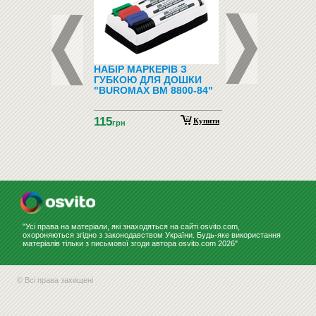
ФОНИ І
НАБІР МАРКЕРІВ З
ПІДЛОГОВІ ВІШАЛ
ФОНИ
ГУБКОЮ ДЛЯ ДОШКИ
"BUROMAX BM 8800-84"
115
Купити
грн
"Усі права на матеріали, які знаходяться на сайті osvito.com,
охороняються згідно з законодавством України. Будь-яке використання
матеріалів тільки з письмової згоди автора osvito.com 2026"
© Всі права захищені