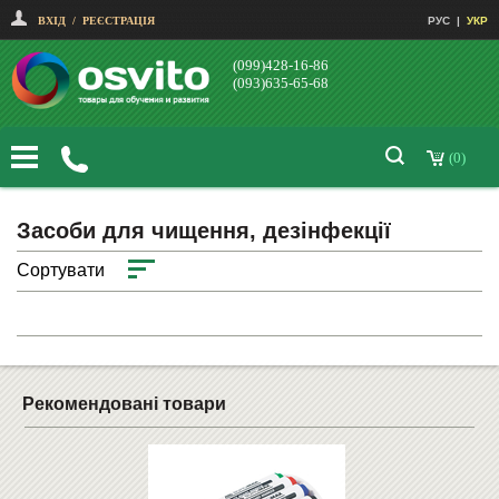
ВХІД
/
РЕЄСТРАЦІЯ
РУС
|
УКР
(099)428-16-86
(093)635-65-68
(0)
Засоби для чищення, дезінфекції
Сортувати
Рекомендовані товари