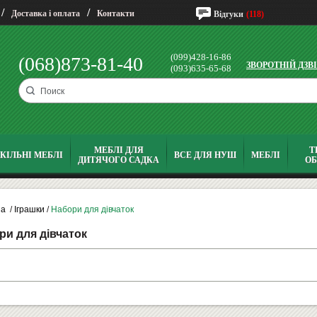
/
/
Доставка і оплата
Контакти
Відгуки
(118)
(099)428-16-86
(068)873-81-40
ЗВОРОТНІЙ ДЗВ
(093)635-65-68
МЕБЛІ ДЛЯ
Т
КІЛЬНІ МЕБЛІ
ВСЕ ДЛЯ НУШ
МЕБЛІ
ДИТЯЧОГО САДКА
О
на
/
Іграшки
/
Набори для дівчаток
ри для дівчаток