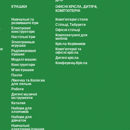
ДНЗ
ІГРАШКИ
ОФІСНІ КРІСЛА, ДИТЯЧІ,
КОМП'ЮТЕРНІ
Навчальні та
Комп'ютерні столи
розвиваючі ігри
Стільці, Табурети
Електронні
т
Офісні стільці
конструктори
Комплектуючі для
Настільні ігри
меблів
Электронные
Крісла Керівників
игрушки
ки
Комп'ютерні та
Радіокеровані
офісні крісла
іграшки
Дитячі крісла
Моделі машин
Конференц-Крісла
Конструктори
М'які іграшки
Пазли
Ліжечка та Коляски
для ляльок
Роботи
Дитячі музичні
інструменти
Каталки
Набори для
хлопчиків
Набори для
дівчаток
Навчальні
електронні іграшки