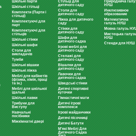
Шкільні парти
Стільці для
Природнича галу
дитячого саду
НУШ
а
Шкільні стільці
Столи для
Инклюзивное
Комплекти (Парти і
дитячого саду
образование
стільці)
Ліжка для дитячого
Математична
Комплектуючі для
саду
галузь НУШ
парт
Стінки для
Мовна галузь НУ
Комплектуючі для
дитячого саду
стільців
Мистецька галуз
Шафи для
НУШ
Шкільні стінки
дитячого садка
Стенди для НУШ
Шкільні шафи
Ігрові меблі для
Столи для
дитячого саду
викладачів
Стелажі для
Тумби
дитячого саду
Шкільні вішаки
Вішалки для
дитячого саду
Шкільні ліжка
Лавочки для
Меблі для кабінетів
дитячого садка
(фізика, хімія, праці
та ін.)
Шведські стінки
и
Меблі для шкільної
Дитячі спортивні
їдальні
куточки
Шкільні лавки
Гімнастичні мати
Трибуни для
Дитячі ігрові
Виступу
комплекси
Навчальні
Ігрові майданчики
посібники
Дитячі пісочниці
Міжкімнатні двері
Дитячі Батути
М'які Меблі Для
Дитячого Садка