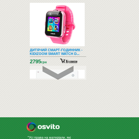
ДИТЯЧИЙ СМАРТ-ГОДИННИК -
KIDIZOOM SMART WATCH D...
2795
Купити
грн
СКЛЯНА ДОШКА ДЛЯ МАРКЕРА
60Х80 БІЛА
3056
Купити
грн
"Усі права на матеріали, які