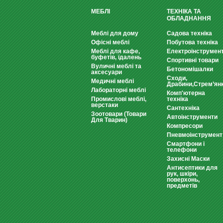
МЕБЛІ
ТЕХНІКА ТА
ОБЛАДНАННЯ
Меблі для дому
Садова техніка
Офісні меблі
Побутова техніка
Меблі для кафе,
Електроінструмен
буфетів, їдалень
Спортивні товари
Вуличні меблі та
Бетономішалки
аксесуари
Сходи,
Медичні меблі
Драбини,Стрем’ян
Лабораторні меблі
Комп'ютерна
Промислові меблі,
техніка
верстаки
Сантехніка
Зоотовари (Товари
Автоінструменти
Для Тварин)
Компресори
Пневмоінструмент
Смартфони і
телефони
Захисні Маски
Антисептики для
рук, шкіри,
поверхонь,
предметів