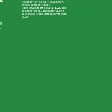
зь
знаходяться на сайті osvito.com,
охороняються згідно з
законодавством України. Будь-яке
використання матеріалів тільки з
письмової згоди автора osvito.com
2026"
Ш
ь
СВЕТИЛЬНИК ДЛЯ ШКОЛЬНЫХ
ДОСОК "ВІГА 150 ЛЕДПО"
1380
Купити
грн
ДИТЯЧІ ЛІЖЕЧКА