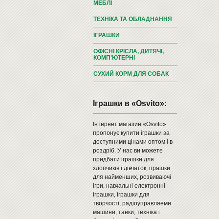
МЕБЛІ
ТЕХНІКА ТА ОБЛАДНАННЯ
ІГРАШКИ
ОФІСНІ КРІСЛА, ДИТЯЧІ,
КОМП'ЮТЕРНІ
СУХИЙ КОРМ ДЛЯ СОБАК
Іграшки в «Osvito»:
Інтернет магазин «Osvito»
пропонує купити іграшки за
доступними цінами оптом і в
роздріб. У нас ви можете
придбати іграшки для
хлопчиків і дівчаток, іграшки
для найменших, розвиваючі
ігри, навчальні електронні
іграшки, іграшки для
творчості, радіоуправляеми
машини, танки, техніка і