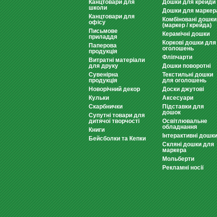
Канцтовари для
Дошки для крейди
школи
Дошки для маркер
Канцтовари для
Комбіновані дошки
офісу
(маркер / крейда)
Письмове
Керамічні дошки
приладдя
Коркові дошки для
Паперова
оголошень
продукція
Фліпчарти
Витратні матеріали
для друку
Дошки поворотні
Сувенірна
Текстильні дошки
продукція
для оголошень
Новорічний декор
Доски джутові
Кульки
Аксесуари
Скарбнички
Підставки для
дошок
Супутні товари для
дитячої творчості
Освітлювальне
обладнання
Книги
Інтерактивні дошк
Бейсболки та Кепки
Скляні дошки для
маркера
Мольберти
Рекламні носії