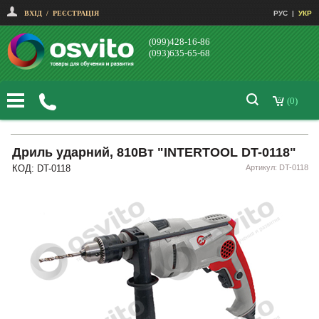
ВХІД
/
РЕЄСТРАЦІЯ
РУС
|
УКР
(099)428-16-86
(093)635-65-68
(0)
Дриль ударний, 810Вт "INTERTOOL DT-0118"
КОД: DT-0118
Артикул: DT-0118