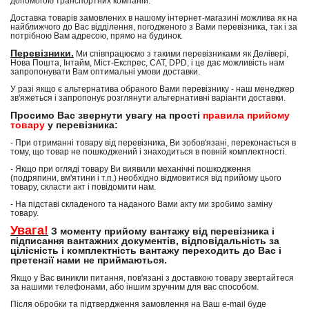
допомогою транспортних компаній.
Доставка товарів замовлених в нашому інтернет-магазині можлива як на
найближчого до Вас відділення, погодженого з Вами перевізника, так і за
потрібною Вам адресою, прямо на будинок.
Перевізники.
Ми співпрацюємо з такими перевізниками як Делівері,
Нова Пошта, Інтайм, Міст-Експрес, САТ, DPD, і це дає можливість нам
запропонувати Вам оптимальні умови доставки.
У разі якщо є альтернатива обраного Вами перевізнику - наш менеджер
зв'яжеться і запропонує розглянути альтернативні варіанти доставки.
Просимо Вас звернути увагу на прості
правила прийому
товару
у перевізника:
- При отриманні товару від перевізника, Ви зобов'язані, переконається в
тому, що товар не пошкоджений і знаходиться в повній комплектності.
- Якщо при огляді товару Ви виявили механічні пошкодження
(подряпини, вм'ятини і т.п.) необхідно відмовитися від прийому цього
товару, скласти акт і повідомити нам.
- На підставі складеного та наданого Вами акту ми зробимо заміну
товару.
Увага!
З моменту прийому вантажу від перевізника і
підписання вантажних документів, відповідальність за
цілісність і комплектність вантажу переходить до Вас і
претензії нами не приймаються.
Якщо у Вас виникли питання, пов'язані з доставкою товару звертайтеся
за нашими телефонами, або іншим зручним для вас способом.
Після обробки та підтвердження замовлення на Ваш e-mail буде