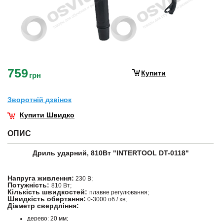
759
Купити
грн
Зворотнiй дзвiнок
Купити Швидко
ОПИС
Дриль ударний, 810Вт "INTERTOOL DT-0118"
Напруга живлення:
230 В;
Потужність:
810 Вт;
Кількість швидкостей:
плавне регулювання;
Швидкість обертання:
0-3000 об / хв;
Діаметр свердління:
дерево: 20 мм;