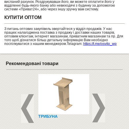
висланий рахунок. Роздрукувавши його, ви можете оплатити його у
відділенні будь-якого банку або невиходячі з будинку за допомогою
системи «Приват24», або через іншу зручну вам систему.
КУПИТИ ОПТОМ
З питань оптових закупівель звертайтеся у відділ продажів. У нас
працює налагоджена поставка з продажу і доставки наших товарів,
оптовим клієнтам, інтернет магазинам, приватним магазинам та пр. Для
того щоб дізнатися більш детальну інформацію Вам необхідно
поспілкуватися з нашим менеджером.Telagram:
https://t.me/osvito_wp
Рекомендовані товари
АТОР
ТРИБУНА
ШВЕДСЬКІ СТІНКИ
НОВИЙ 4-Х
ИЙ EINBACH 2000