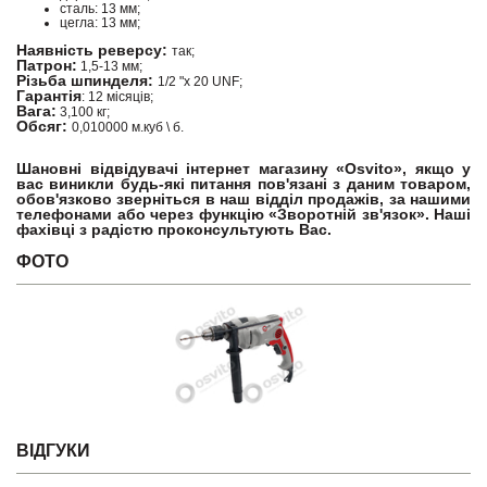
сталь: 13 мм;
цегла: 13 мм;
Наявність реверсу:
так;
Патрон:
1,5-13 мм;
Різьба шпинделя:
1/2 "х 20 UNF;
Гарантія
: 12 місяців;
Вага:
3,100 кг;
Обсяг:
0,010000 м.куб \ б.
Шановні відвідувачі інтернет магазину «Osvito», якщо у
вас виникли будь-які питання пов'язані з даним товаром,
обов'язково зверніться в наш відділ продажів, за нашими
телефонами або через функцію «Зворотній зв'язок». Наші
фахівці з радістю проконсультують Вас.
ФОТО
ВІДГУКИ