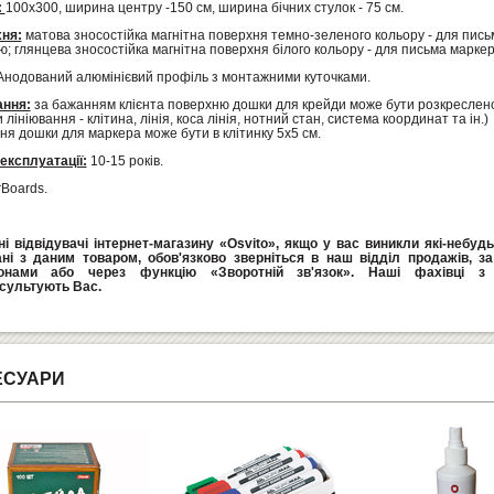
:
100х300, ширина центру -150 см, ширина бічних стулок - 75 см.
ня:
матова зносостійка магнітна поверхня темно-зеленого кольору - для пись
; глянцева зносостійка магнітна поверхня білого кольору - для письма марке
нодований алюмінієвий профіль з монтажними куточками.
ання:
за бажанням клієнта поверхню дошки для крейди може бути розкреслено
и лініювання - клітина, лінія, коса лінія, нотний стан, система координат та ін.)
я дошки для маркера може бути в клітинку 5х5 см.
експлуатації:
10-15 років.
Boards.
і відвідувачі інтернет-магазину «Osvito», якщо у вас виникли які-небуд
ані з даним товаром, обов'язково зверніться в наш відділ продажів, з
онами або через функцію «Зворотній зв'язок». Наші фахівці з 
сультують Вас.
ЕСУАРИ