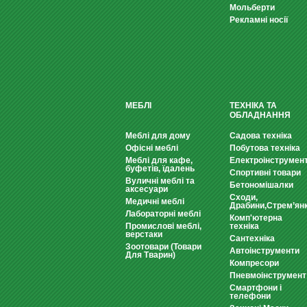
Мольберти
Рекламні носії
МЕБЛІ
ТЕХНІКА ТА
ОБЛАДНАННЯ
Меблі для дому
Садова техніка
Офісні меблі
Побутова техніка
Меблі для кафе,
Електроінструмен
буфетів, їдалень
Спортивні товари
Вуличні меблі та
Бетономішалки
аксесуари
Сходи,
Медичні меблі
Драбини,Стрем’ян
Лабораторні меблі
Комп'ютерна
Промислові меблі,
техніка
верстаки
Сантехніка
Зоотовари (Товари
Автоінструменти
Для Тварин)
Компресори
Пневмоінструмент
Смартфони і
телефони