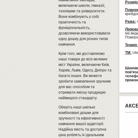
навчальних закладів,
Розмір
включаючи школи, гімназії,
Поверх
технікуми та університети.
крейдою
Вони комбінують у собі
Рама:
А
практичність та
функціональність,
Лініюв
дозволяючи використовувати
які вид
Поверхн
одну дошку для різних типів
навчання.
Термін 
ТМ:
Ukr
Крім того, ми доставляємо
наші товари до всіх великих
міст України, включаючи Київ,
Шановн
Харків, Львів, Одесу, Дніпро та
пов'яз
багато інших. Ви можете
телеф
прокон
зробити замовлення зручним
для вас способом та
отримати якісну продукцію
найвищого стандарту.
АКС
Оберіть наші шкільні
комбіновані дошки для
зручності та ефективності
навчання вашої аудиторії.
Надійна якість та доступна
ціна роблять їх ідеальним