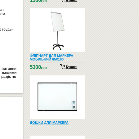
1380
грн
ма
ром.
 (будь-
ФЛІПЧАРТ ДЛЯ МАРКЕРА
МОБІЛЬНИЙ 65Х100
5300
Купити
грн
ь питання
а нашими
радістю
ДОШКИ ДЛЯ МАРКЕРА