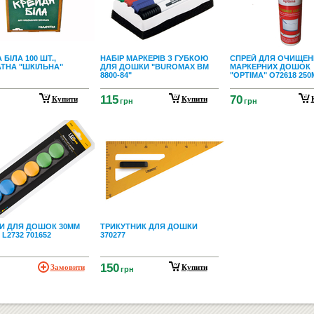
 БІЛА 100 ШТ.,
НАБІР МАРКЕРІВ З ГУБКОЮ
СПРЕЙ ДЛЯ ОЧИЩЕН
ТНА "ШКІЛЬНА"
ДЛЯ ДОШКИ "BUROMAX BM
МАРКЕРНИХ ДОШОК
8800-84"
"OPTIMA" О72618 250
115
70
Купити
Купити
грн
грн
ТИ ДЛЯ ДОШОК 30ММ
ТРИКУТНИК ДЛЯ ДОШКИ
L2732 701652
370277
150
Замовити
Купити
грн