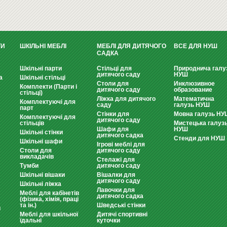
ТИ
ШКІЛЬНІ МЕБЛІ
МЕБЛІ ДЛЯ ДИТЯЧОГО
ВСЕ ДЛЯ НУШ
САДКА
Шкільні парти
Стільці для
Природнича галу
дитячого саду
НУШ
а
Шкільні стільці
Столи для
Инклюзивное
Комплекти (Парти і
дитячого саду
образование
стільці)
Ліжка для дитячого
Математична
Комплектуючі для
саду
галузь НУШ
парт
Стінки для
Мовна галузь НУ
Комплектуючі для
дитячого саду
стільців
Мистецька галуз
Шафи для
НУШ
Шкільні стінки
дитячого садка
Стенди для НУШ
Шкільні шафи
Ігрові меблі для
Столи для
дитячого саду
викладачів
Стелажі для
Тумби
дитячого саду
Шкільні вішаки
Вішалки для
дитячого саду
Шкільні ліжка
Лавочки для
Меблі для кабінетів
дитячого садка
(фізика, хімія, праці
та ін.)
Шведські стінки
и
Меблі для шкільної
Дитячі спортивні
їдальні
куточки