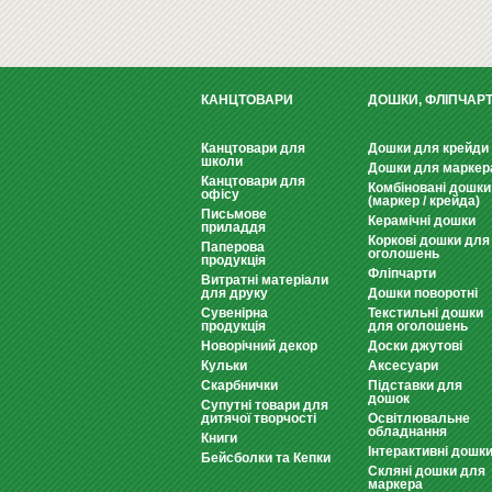
КАНЦТОВАРИ
ДОШКИ, ФЛІПЧАР
Канцтовари для
Дошки для крейди
школи
Дошки для маркер
Канцтовари для
Комбіновані дошки
офісу
(маркер / крейда)
Письмове
Керамічні дошки
приладдя
Коркові дошки для
Паперова
оголошень
продукція
Фліпчарти
Витратні матеріали
для друку
Дошки поворотні
Сувенірна
Текстильні дошки
продукція
для оголошень
Новорічний декор
Доски джутові
Кульки
Аксесуари
Скарбнички
Підставки для
дошок
Супутні товари для
дитячої творчості
Освітлювальне
обладнання
Книги
Інтерактивні дошк
Бейсболки та Кепки
Скляні дошки для
маркера