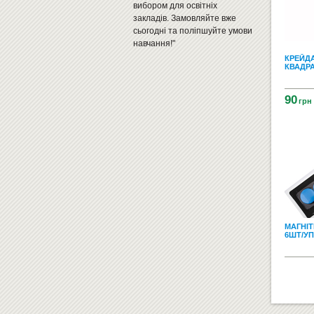
вибором для освітніх
закладів. Замовляйте вже
сьогодні та поліпшуйте умови
навчання!"
КРЕЙДА
КВАДРА
90
грн
МАГНІ
6ШТ/УП 