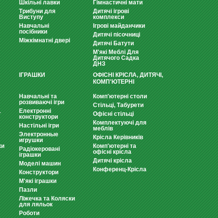
Шкільні лавки
Гімнастичні мати
Трибуни для
Дитячі ігрові
Виступу
комплекси
Навчальні
Ігрові майданчики
посібники
Дитячі пісочниці
Міжкімнатні двері
Дитячі Батути
М'які Меблі Для
Дитячого Садка
ДНЗ
ІГРАШКИ
ОФІСНІ КРІСЛА, ДИТЯЧІ,
КОМП'ЮТЕРНІ
Навчальні та
Комп'ютерні столи
розвиваючі ігри
Стільці, Табурети
Електронні
т
Офісні стільці
конструктори
Комплектуючі для
Настільні ігри
меблів
Электронные
Крісла Керівників
игрушки
ки
Комп'ютерні та
Радіокеровані
офісні крісла
іграшки
Дитячі крісла
Моделі машин
Конференц-Крісла
Конструктори
М'які іграшки
Пазли
Ліжечка та Коляски
для ляльок
Роботи