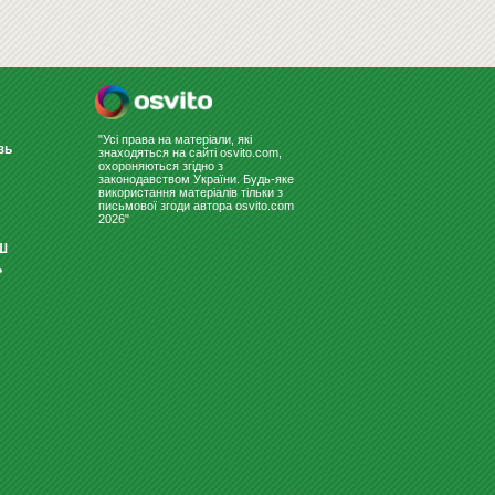
ВИТЯЖКА ELEYUS TITAN A 750
LED SMD 60 IS+BL
3099
Купити
грн
"Усі права на матеріали, які
зь
знаходяться на сайті osvito.com,
охороняються згідно з
законодавством України. Будь-яке
використання матеріалів тільки з
письмової згоди автора osvito.com
2026"
Ш
ь
ДОШКА ДЛЯ МАРКЕРА 100Х150
2925
грн
2570
Купити
грн