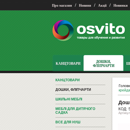
/
/
/
Про магазин
Новини
Акції
Новинки
ДОШКИ,
КАНЦТОВАРИ
Ш
ФЛІПЧАРТИ
КАНЦТОВАРИ
Голов
ДОШКИ, ФЛІПЧАРТИ
крейда
ШКІЛЬНІ МЕБЛІ
Дошк
МЕБЛІ ДЛЯ ДИТЯЧОГО
КОД: 
САДКА
Артику
ВСЕ ДЛЯ НУШ