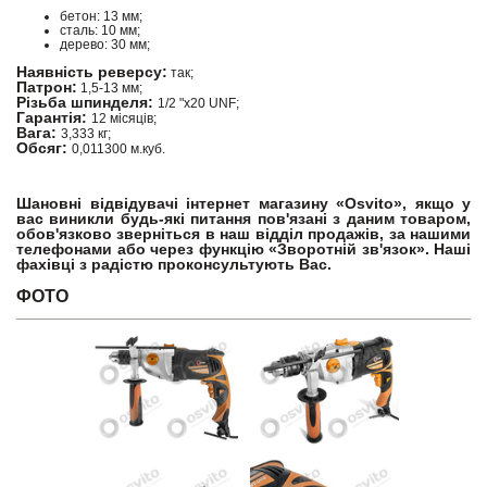
бетон: 13 мм;
сталь: 10 мм;
дерево: 30 мм;
Наявність реверсу:
так;
Патрон:
1,5-13 мм;
Різьба шпинделя:
1/2 "x20 UNF;
Гарантія:
12 місяців;
Вага:
3,333 кг;
Обсяг:
0,011300 м.куб.
Шановні відвідувачі інтернет магазину «Osvito», якщо у
вас виникли будь-які питання пов'язані з даним товаром,
обов'язково зверніться в наш відділ продажів, за нашими
телефонами або через функцію «Зворотній зв'язок». Наші
фахівці з радістю проконсультують Вас.
ФОТО