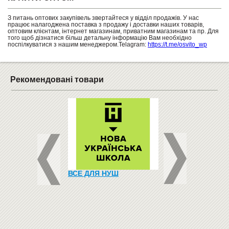
З питань оптових закупівель звертайтеся у відділ продажів. У нас
працює налагоджена поставка з продажу і доставки наших товарів,
оптовим клієнтам, інтернет магазинам, приватним магазинам та пр. Для
того щоб дізнатися більш детальну інформацію Вам необхідно
поспілкуватися з нашим менеджером.Telagram:
https://t.me/osvito_wp
Рекомендовані товари
ЬКІ СТІНКИ
ВСЕ ДЛЯ НУШ
ОФІСНІ КРІСЛА, ДИ
КОМП'ЮТЕРНІ