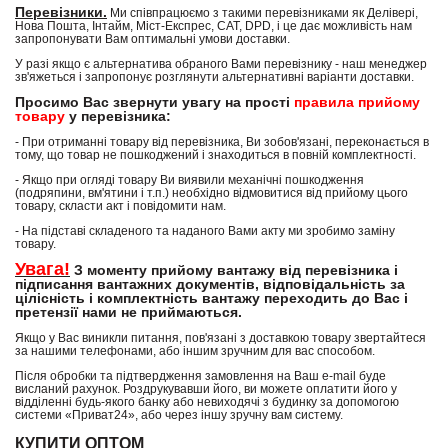
Перевізники.
Ми співпрацюємо з такими перевізниками як Делівері,
Нова Пошта, Інтайм, Міст-Експрес, САТ, DPD, і це дає можливість нам
запропонувати Вам оптимальні умови доставки.
У разі якщо є альтернатива обраного Вами перевізнику - наш менеджер
зв'яжеться і запропонує розглянути альтернативні варіанти доставки.
Просимо Вас звернути увагу на прості
правила прийому
товару
у перевізника:
- При отриманні товару від перевізника, Ви зобов'язані, переконається в
тому, що товар не пошкоджений і знаходиться в повній комплектності.
- Якщо при огляді товару Ви виявили механічні пошкодження
(подряпини, вм'ятини і т.п.) необхідно відмовитися від прийому цього
товару, скласти акт і повідомити нам.
- На підставі складеного та наданого Вами акту ми зробимо заміну
товару.
Увага!
З моменту прийому вантажу від перевізника і
підписання вантажних документів, відповідальність за
цілісність і комплектність вантажу переходить до Вас і
претензії нами не приймаються.
Якщо у Вас виникли питання, пов'язані з доставкою товару звертайтеся
за нашими телефонами, або іншим зручним для вас способом.
Після обробки та підтвердження замовлення на Ваш e-mail буде
висланий рахунок. Роздрукувавши його, ви можете оплатити його у
відділенні будь-якого банку або невиходячі з будинку за допомогою
системи «Приват24», або через іншу зручну вам систему.
КУПИТИ ОПТОМ