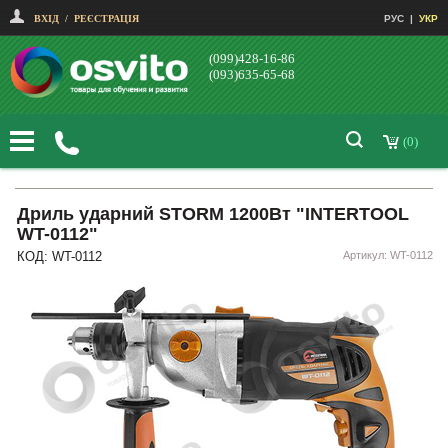
ВХІД
/
РЕЄСТРАЦІЯ
РУС
|
УКР
(099)428-16-86
(093)635-65-68
(0)
Дриль ударний STORM 1200Вт "INTERTOOL
WT-0112"
КОД: WT-0112
Артикул: WT-0112