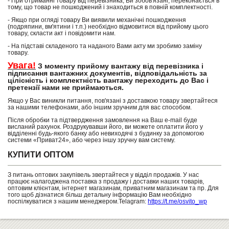
- При отриманні товару від перевізника, Ви зобов'язані, переконається в
тому, що товар не пошкоджений і знаходиться в повній комплектності.
- Якщо при огляді товару Ви виявили механічні пошкодження
(подряпини, вм'ятини і т.п.) необхідно відмовитися від прийому цього
товару, скласти акт і повідомити нам.
- На підставі складеного та наданого Вами акту ми зробимо заміну
товару.
Увага!
З моменту прийому вантажу від перевізника і
підписання вантажних документів, відповідальність за
цілісність і комплектність вантажу переходить до Вас і
претензії нами не приймаються.
Якщо у Вас виникли питання, пов'язані з доставкою товару звертайтеся
за нашими телефонами, або іншим зручним для вас способом.
Після обробки та підтвердження замовлення на Ваш e-mail буде
висланий рахунок. Роздрукувавши його, ви можете оплатити його у
відділенні будь-якого банку або невиходячі з будинку за допомогою
системи «Приват24», або через іншу зручну вам систему.
КУПИТИ ОПТОМ
З питань оптових закупівель звертайтеся у відділ продажів. У нас
працює налагоджена поставка з продажу і доставки наших товарів,
оптовим клієнтам, інтернет магазинам, приватним магазинам та пр. Для
того щоб дізнатися більш детальну інформацію Вам необхідно
поспілкуватися з нашим менеджером.Telagram:
https://t.me/osvito_wp