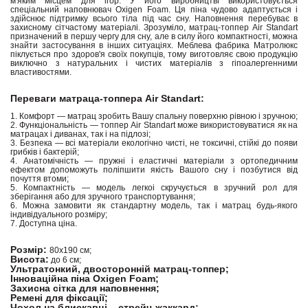
м'яким місцем для ігор. У його виробництві використовується
спеціальний наповнювач Oxigen Foam. Ця піна чудово адаптується і
здійснює підтримку всього тіла під час сну. Наповнення перебуває в
захисному сітчастому матеріалі. Зрозуміло, матрац-топпер Air Standart
призначений в першу чергу для сну, але в силу його компактності, можна
знайти застосування в інших ситуаціях. Меблева фабрика Матролюкс
піклується про здоров'я своїх покупців, тому виготовляє свою продукцію
виключно з натуральних і чистих матеріалів з гіпоалергенними
властивостями.
Переваги матраца-топпера Air Standart:
1. Комфорт — матрац зробить Вашу спальну поверхню рівною і зручною;
2. Функціональність — топпер Air Standart може використовуватися як на
матрацах і диванах, так і на підлозі;
3. Безпека — всі матеріали екологічно чисті, не токсичні, стійкі до появи
грибків і бактерій;
4. Анатомічність — пружні і еластичні матеріали з ортопедичним
ефектом допоможуть поліпшити якість Вашого сну і позбутися від
почуття втоми;
5. Компактність — модель легкоі скручується в зручний рол для
зберігання або для зручного транспортування;
6. Можна замовити як стандартну модель, так і матрац будь-якого
індивідуального розміру;
7. Доступна ціна.
Розмір:
80х190 см;
Висота:
до 6 см;
Ультратонкий, двосторонній матрац-топпер;
Інноваційна піна Oxigen Foam;
Захисна сітка для наповнення;
Ремені для фіксації;
Чохол на блискавці – стрейч-жаккард;