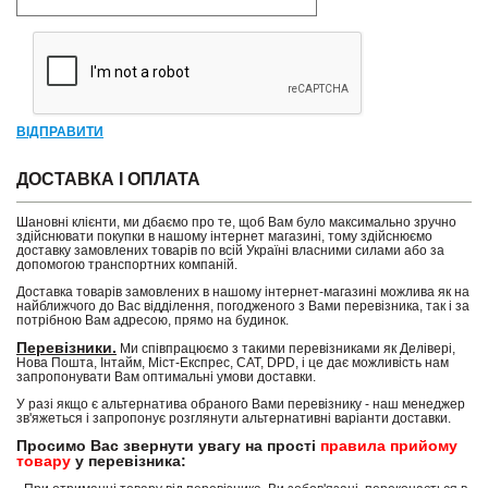
ВІДПРАВИТИ
ДОСТАВКА І ОПЛАТА
Шановні клієнти, ми дбаємо про те, щоб Вам було максимально зручно
здійснювати покупки в нашому інтернет магазині, тому здійснюємо
доставку замовлених товарів по всій Україні власними силами або за
допомогою транспортних компаній.
Доставка товарів замовлених в нашому інтернет-магазині можлива як на
найближчого до Вас відділення, погодженого з Вами перевізника, так і за
потрібною Вам адресою, прямо на будинок.
Перевізники.
Ми співпрацюємо з такими перевізниками як Делівері,
Нова Пошта, Інтайм, Міст-Експрес, САТ, DPD, і це дає можливість нам
запропонувати Вам оптимальні умови доставки.
У разі якщо є альтернатива обраного Вами перевізнику - наш менеджер
зв'яжеться і запропонує розглянути альтернативні варіанти доставки.
Просимо Вас звернути увагу на прості
правила прийому
товару
у перевізника: