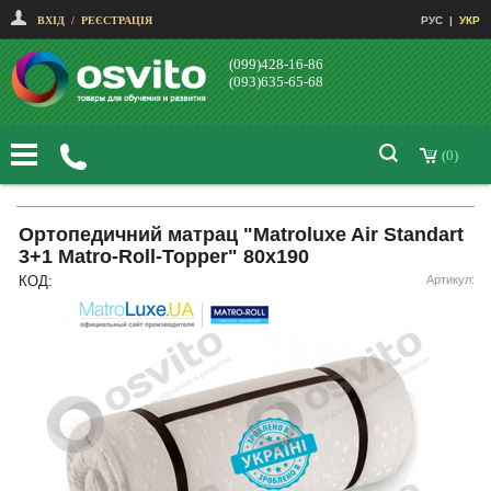
ВХІД
/
РЕЄСТРАЦІЯ
РУС
|
УКР
(099)428-16-86
(093)635-65-68
(0)
Ортопедичний матрац "Matroluxe Air Standart
3+1 Matro-Roll-Topper" 80х190
КОД:
Артикул: