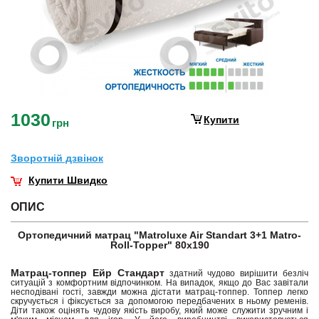
1030
Купити
грн
Зворотнiй дзвiнок
Купити Швидко
ОПИС
Ортопедичний матрац "Matroluxe Air Standart 3+1 Matro-
Roll-Topper" 80х190
Матрац-топпер Ейр Стандарт
здатний чудово вирішити безліч
ситуацій з комфортним відпочинком. На випадок, якщо до Вас завітали
несподівані гості, завжди можна дістати матрац-топпер. Топпер легко
скручується і фіксується за допомогою передбачених в ньому ременів.
Діти також оцінять чудову якість виробу, який може служити зручним і